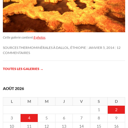
Cette galerie contient
8 photos
.
SOURCES THERMOMINÉRALES À DALLOL, ÉTHIOPIE
JANVIER 5, 2014
12
COMMENTAIRES
TOUTES LES GALERIES
→
AOÛT 2026
L
M
M
J
V
S
D
1
2
3
4
5
6
7
8
9
10
11
12
13
14
15
16