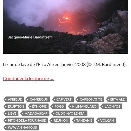
Le lac de lave de l’Erta Ale en janvier 2003 (© J.M. Bardintzeff).
Volcans d’Afrique
Continuer la lecture de
→
AFRIQUE
CAMEROUN
CAP VERT
CARBONATITE
ERTA ALE
ÉRUPTION
ÉTHIOPIE
FOGO
KILIMANDJARO
LAC NYOS
LIBYE
MADAGASCAR
OL DOINYO LENGAI
PITON DE LA FOURNAISE
RÉUNION
TANZANIE
VOLCAN
WAW AN NAMOUS