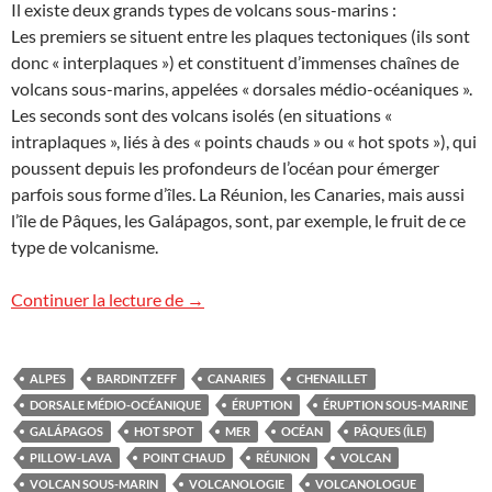
Il existe deux grands types de volcans sous-marins :
Les premiers se situent entre les plaques tectoniques (ils sont
donc « interplaques ») et constituent d’immenses chaînes de
volcans sous-marins, appelées « dorsales médio-océaniques ».
Les seconds sont des volcans isolés (en situations «
intraplaques », liés à des « points chauds » ou « hot spots »), qui
poussent depuis les profondeurs de l’océan pour émerger
parfois sous forme d’îles. La Réunion, les Canaries, mais aussi
l’île de Pâques, les Galápagos, sont, par exemple, le fruit de ce
type de volcanisme.
Vidéo : les mystérieux volcans sous-mar
Continuer la lecture de
→
ALPES
BARDINTZEFF
CANARIES
CHENAILLET
DORSALE MÉDIO-OCÉANIQUE
ÉRUPTION
ÉRUPTION SOUS-MARINE
GALÁPAGOS
HOT SPOT
MER
OCÉAN
PÂQUES (ÎLE)
PILLOW-LAVA
POINT CHAUD
RÉUNION
VOLCAN
VOLCAN SOUS-MARIN
VOLCANOLOGIE
VOLCANOLOGUE