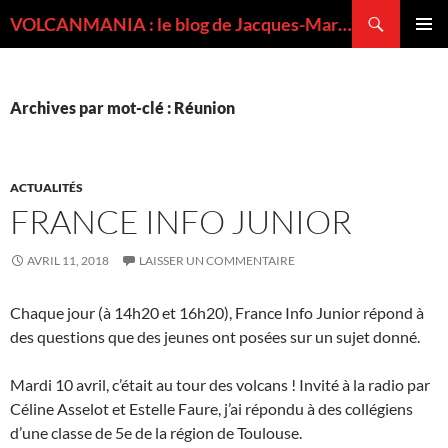
Recherche
VOLCANMANIA : le blog de Jacques-Marie BARDINTZEFF, volcanologue
ALLER
MENU
AU
PRINCI
CONTENU
Archives par mot-clé : Réunion
ACTUALITÉS
FRANCE INFO JUNIOR
AVRIL 11, 2018
LAISSER UN COMMENTAIRE
Chaque jour (à 14h20 et 16h20), France Info Junior répond à
des questions que des jeunes ont posées sur un sujet donné.
Mardi 10 avril, c’était au tour des volcans ! Invité à la radio par
Céline Asselot et Estelle Faure, j’ai répondu à des collégiens
d’une classe de 5e de la région de Toulouse.