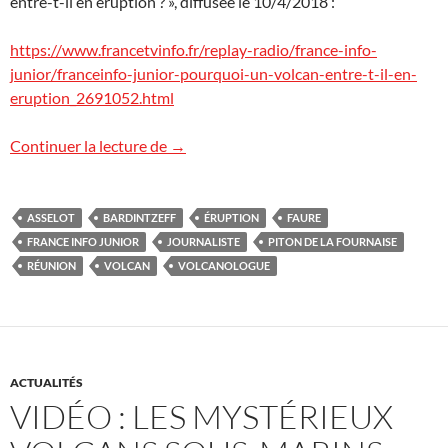
entre-t-il en éruption ? », diffusée le 10/4/2018 :
https://www.francetvinfo.fr/replay-radio/france-info-
junior/franceinfo-junior-pourquoi-un-volcan-entre-t-il-en-
eruption_2691052.html
France Info Junior
Continuer la lecture de
→
ASSELOT
BARDINTZEFF
ÉRUPTION
FAURE
FRANCE INFO JUNIOR
JOURNALISTE
PITON DE LA FOURNAISE
RÉUNION
VOLCAN
VOLCANOLOGUE
ACTUALITÉS
VIDÉO : LES MYSTÉRIEUX