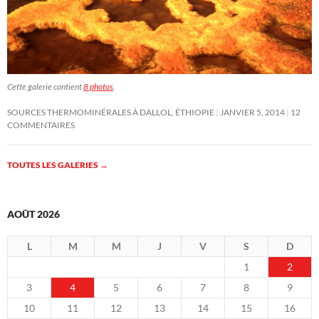
Cette galerie contient
8 photos
.
SOURCES THERMOMINÉRALES À DALLOL, ÉTHIOPIE
JANVIER 5, 2014
12
COMMENTAIRES
TOUTES LES GALERIES
→
AOÛT 2026
L
M
M
J
V
S
D
1
2
3
4
5
6
7
8
9
10
11
12
13
14
15
16