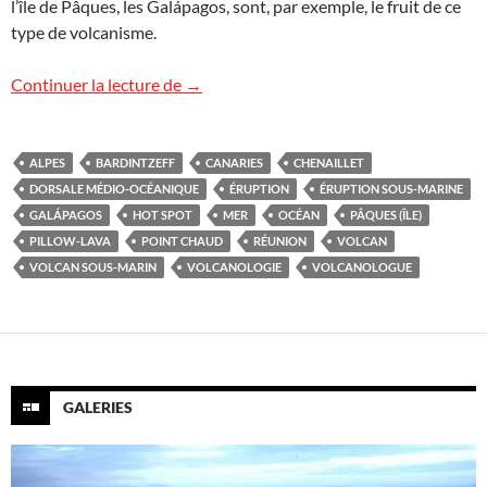
l’île de Pâques, les Galápagos, sont, par exemple, le fruit de ce
type de volcanisme.
Vidéo : les mystérieux volcans sous-mar
Continuer la lecture de
→
ALPES
BARDINTZEFF
CANARIES
CHENAILLET
DORSALE MÉDIO-OCÉANIQUE
ÉRUPTION
ÉRUPTION SOUS-MARINE
GALÁPAGOS
HOT SPOT
MER
OCÉAN
PÂQUES (ÎLE)
PILLOW-LAVA
POINT CHAUD
RÉUNION
VOLCAN
VOLCAN SOUS-MARIN
VOLCANOLOGIE
VOLCANOLOGUE
GALERIES