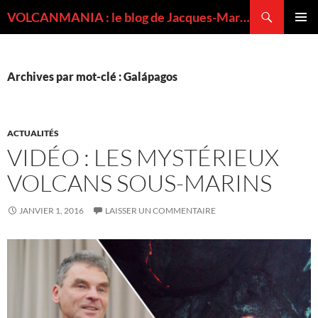
Recherche
VOLCANMANIA : le blog de Jacques-Marie BARDINTZEFF, volcanologue
ALLER
MENU
AU
PRINCI
CONTENU
Archives par mot-clé : Galápagos
ACTUALITÉS
VIDÉO : LES MYSTÉRIEUX
VOLCANS SOUS-MARINS
JANVIER 1, 2016
LAISSER UN COMMENTAIRE