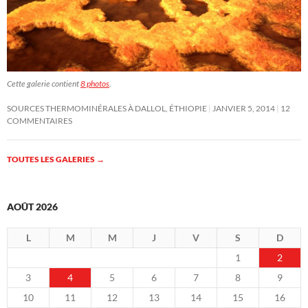
Cette galerie contient
8 photos
.
SOURCES THERMOMINÉRALES À DALLOL, ÉTHIOPIE
JANVIER 5, 2014
12
COMMENTAIRES
TOUTES LES GALERIES
→
AOÛT 2026
L
M
M
J
V
S
D
1
2
3
4
5
6
7
8
9
10
11
12
13
14
15
16