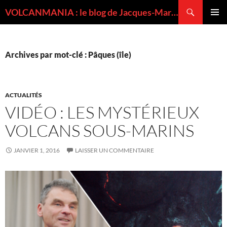
Recherche
VOLCANMANIA : le blog de Jacques-Marie BARDINTZEFF, volcanologue
ALLER
MENU
AU
PRINCI
CONTENU
Archives par mot-clé : Pâques (île)
ACTUALITÉS
VIDÉO : LES MYSTÉRIEUX
VOLCANS SOUS-MARINS
JANVIER 1, 2016
LAISSER UN COMMENTAIRE