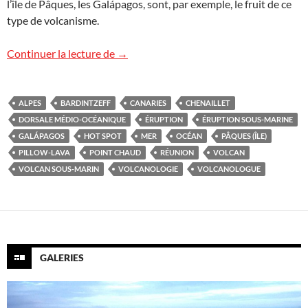
l’île de Pâques, les Galápagos, sont, par exemple, le fruit de ce
type de volcanisme.
Vidéo : les mystérieux volcans sous-mar
Continuer la lecture de
→
ALPES
BARDINTZEFF
CANARIES
CHENAILLET
DORSALE MÉDIO-OCÉANIQUE
ÉRUPTION
ÉRUPTION SOUS-MARINE
GALÁPAGOS
HOT SPOT
MER
OCÉAN
PÂQUES (ÎLE)
PILLOW-LAVA
POINT CHAUD
RÉUNION
VOLCAN
VOLCAN SOUS-MARIN
VOLCANOLOGIE
VOLCANOLOGUE
GALERIES