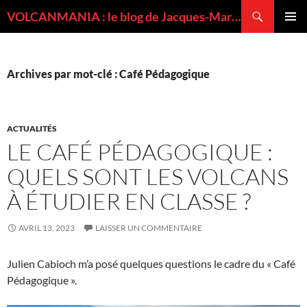
Recherche
VOLCANMANIA : le blog de Jacques-Marie BARDINTZEFF, volcanologue
ALLER
MENU
AU
PRINCI
CONTENU
Archives par mot-clé : Café Pédagogique
ACTUALITÉS
LE CAFÉ PÉDAGOGIQUE :
QUELS SONT LES VOLCANS
À ÉTUDIER EN CLASSE ?
AVRIL 13, 2023
LAISSER UN COMMENTAIRE
Julien Cabioch m’a posé quelques questions le cadre du « Café
Pédagogique ».