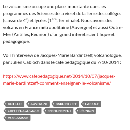
Le volcanisme occupe une place importante dans les
programmes des Sciences de la vie et de la Terre des collèges
e
ère
(classe de 4
) et lycées (1
, Terminale). Nous avons des
volcans en France métropolitaine (Auvergne) et aussi Outre-
Mer (Antilles, Réunion) d’un grand intérêt scientifique et
pédagogique.
Voir l’interview de Jacques-Marie Bardintzeff, volcanologue,
par Julien Cabioch dans le café pédagogique du 7/10/2014 :
https://www.cafepedagogique.net/2014/10/07/jacques-
marie-bardintzeff-comment-enseigner-le-volcanisme/
ANTILLES
AUVERGNE
BARDINTZEFF
CABIOCH
CAFÉ PÉDAGOGIQUE
ENSEIGNEMENT
RÉUNION
VOLCANISME