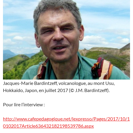
Jacques-Marie Bardintzeff, volcanologue, au mont Usu,
Hokkaido, Japon, en juillet 2017 (© J.M. Bardintzeff).
Pour lire l’interview :
http://www.cafepedagogique.net/lexpresso/Pages/2017/10/1
0102017Article636432182198539786.aspx