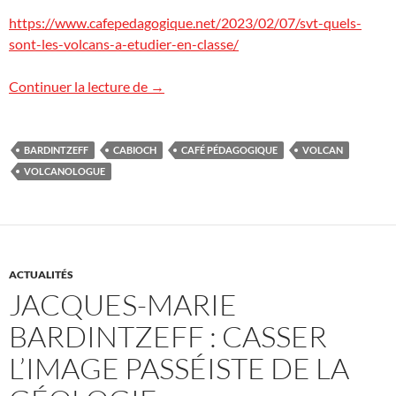
https://www.cafepedagogique.net/2023/02/07/svt-quels-
sont-les-volcans-a-etudier-en-classe/
Le café pédagogique : quels sont les volca
Continuer la lecture de
→
BARDINTZEFF
CABIOCH
CAFÉ PÉDAGOGIQUE
VOLCAN
VOLCANOLOGUE
ACTUALITÉS
JACQUES-MARIE
BARDINTZEFF : CASSER
L’IMAGE PASSÉISTE DE LA