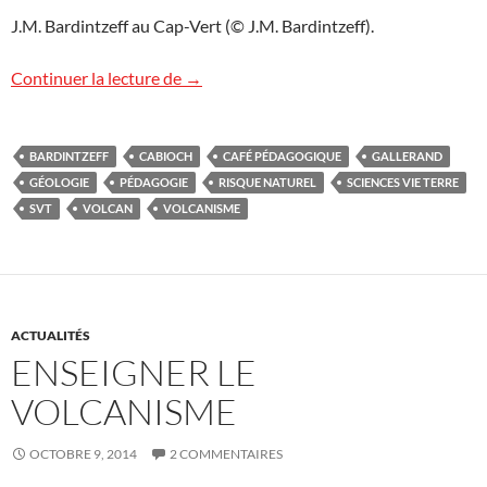
J.M. Bardintzeff au Cap-Vert (© J.M. Bardintzeff).
L’Expresso du Café Pédagogique
Continuer la lecture de
→
BARDINTZEFF
CABIOCH
CAFÉ PÉDAGOGIQUE
GALLERAND
GÉOLOGIE
PÉDAGOGIE
RISQUE NATUREL
SCIENCES VIE TERRE
SVT
VOLCAN
VOLCANISME
ACTUALITÉS
ENSEIGNER LE
VOLCANISME
OCTOBRE 9, 2014
2 COMMENTAIRES