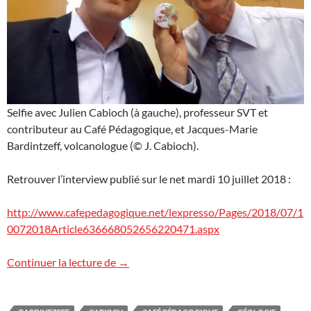
Selfie avec Julien Cabioch (à gauche), professeur SVT et
contributeur au Café Pédagogique, et Jacques-Marie
Bardintzeff, volcanologue (© J. Cabioch).
Retrouver l’interview publié sur le net mardi 10 juillet 2018 :
http://www.cafepedagogique.net/lexpresso/Pages/2018/07/1
0072018Article636668052656220471.aspx
Jacques-Marie Bardintzeff : Casser l’imag
Continuer la lecture de
→