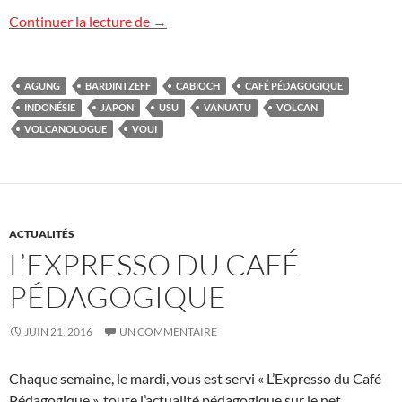
Le Café Pédagogique
Continuer la lecture de
→
AGUNG
BARDINTZEFF
CABIOCH
CAFÉ PÉDAGOGIQUE
INDONÉSIE
JAPON
USU
VANUATU
VOLCAN
VOLCANOLOGUE
VOUI
ACTUALITÉS
L’EXPRESSO DU CAFÉ
PÉDAGOGIQUE
JUIN 21, 2016
UN COMMENTAIRE
Chaque semaine, le mardi, vous est servi « L’Expresso du Café
Pédagogique », toute l’actualité pédagogique sur le net.