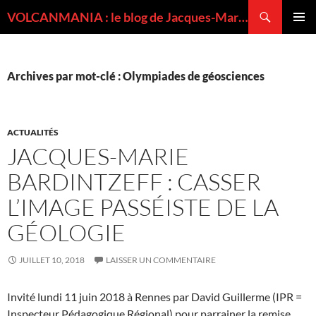
Recherche
VOLCANMANIA : le blog de Jacques-Marie BARDINTZEFF, volcanologue
ALLER
MENU
AU
PRINCI
CONTENU
Archives par mot-clé : Olympiades de géosciences
ACTUALITÉS
JACQUES-MARIE
BARDINTZEFF : CASSER
L’IMAGE PASSÉISTE DE LA
GÉOLOGIE
JUILLET 10, 2018
LAISSER UN COMMENTAIRE
Invité lundi 11 juin 2018 à Rennes par David Guillerme (IPR =
Inspecteur Pédagogique Régional) pour parrainer la remise