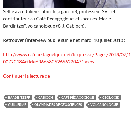
Selfie avec Julien Cabioch (à gauche), professeur SVT et
contributeur au Café Pédagogique, et Jacques-Marie
Bardintzeff, volcanologue (© J. Cabioch).
Retrouver l’interview publié sur le net mardi 10 juillet 2018 :
http://www.cafepedagogique.net/lexpresso/Pages/2018/07/1
0072018Article636668052656220471.aspx
Jacques-Marie Bardintzeff : Casser l’imag
Continuer la lecture de
→
BARDINTZEFF
CABIOCH
CAFÉ PÉDAGOGIQUE
GÉOLOGIE
GUILLERME
OLYMPIADES DE GÉOSCIENCES
VOLCANOLOGUE