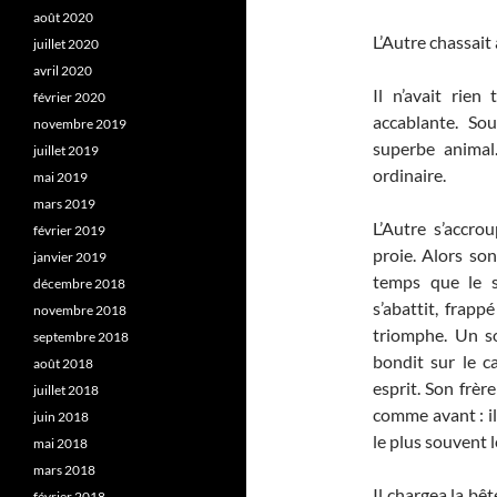
août 2020
L’Autre chassait 
juillet 2020
avril 2020
Il n’avait rien
février 2020
accablante. So
novembre 2019
superbe animal
juillet 2019
ordinaire.
mai 2019
mars 2019
L’Autre s’accrou
février 2019
proie. Alors son
janvier 2019
temps que le si
décembre 2018
s’abattit, frapp
novembre 2018
triomphe. Un so
septembre 2018
bondit sur le c
août 2018
esprit. Son frère
juillet 2018
comme avant : il 
juin 2018
le plus souvent 
mai 2018
mars 2018
Il chargea la bêt
février 2018