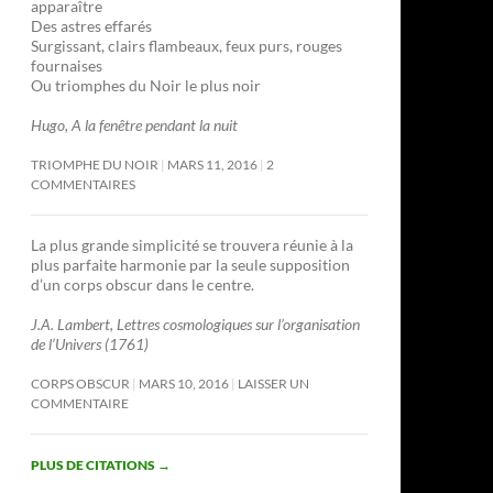
apparaître
Des astres effarés
Surgissant, clairs flambeaux, feux purs, rouges
fournaises
Ou triomphes du Noir le plus noir
Hugo, A la fenêtre pendant la nuit
TRIOMPHE DU NOIR
MARS 11, 2016
2
COMMENTAIRES
La plus grande simplicité se trouvera réunie à la
plus parfaite harmonie par la seule supposition
d’un corps obscur dans le centre.
J.A. Lambert, Lettres cosmologiques sur l’organisation
de l’Univers (1761)
CORPS OBSCUR
MARS 10, 2016
LAISSER UN
COMMENTAIRE
PLUS DE CITATIONS
→