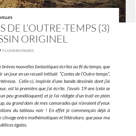
VELLES
 DE L’OUTRE-TEMPS (3)
ASSIN ORIGINEL
5 COMMENTAIRES
de brèves nouvelles fantastiques écrites au fil du temps, que
ir un jour en un recueil intitulé “Contes de l’Outre-temps”,
intéresse. Celle-ci, inspirée d’une bande dessinée dont j’ai
teur, est la première que j’ai écrite. J’avais 19 ans (cela se
 un peu grandiloquent) et je l’ai rédigée d’un trait en plein
up, au grand dam de mes camarades qui n’avaient d’yeux
ations du tableau noir ! En effet je commençais déjà à
e clivage entre mathématiques et littérature, que pour ma
à délices égales.