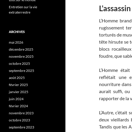
L’assassin
Entretien sur la vie
extraterrestre
L’Homme brandit
rugissement terr
ARCHIVES
torturés de musc
tête hirsute se t
mai 2026
blocs rocailleu
décembre 2025
foudre, que sable
novembre 2025
octobre 2025
L’Homme était 
septembre 2025
reflétait une 
août 2025
nourriture dans
février 2025
aurait suffi, o
janvier 2025
rapporter de la 
juin 2024
février 2024
L’Autre, c’était 
novembre 2023
deux vieillards
octobre 2023
Tandis que les An
septembre 2023