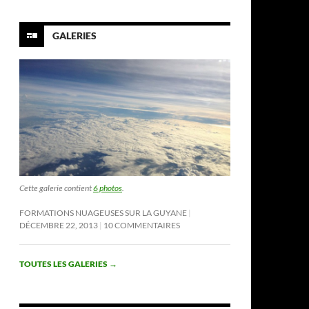
GALERIES
Cette galerie contient
6 photos
.
FORMATIONS NUAGEUSES SUR LA GUYANE
DÉCEMBRE 22, 2013
10 COMMENTAIRES
TOUTES LES GALERIES
→