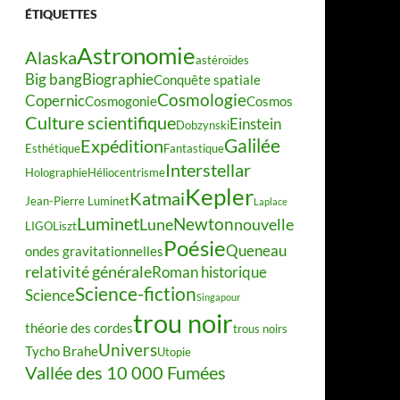
ÉTIQUETTES
Astronomie
Alaska
astéroïdes
Big bang
Biographie
Conquête spatiale
Cosmologie
Copernic
Cosmogonie
Cosmos
Culture scientifique
Einstein
Dobzynski
Galilée
Expédition
Esthétique
Fantastique
Interstellar
Holographie
Héliocentrisme
Kepler
Katmai
Jean-Pierre Luminet
Laplace
Luminet
Newton
Lune
nouvelle
LIGO
Liszt
Poésie
Queneau
ondes gravitationnelles
relativité générale
Roman historique
Science-fiction
Science
Singapour
trou noir
théorie des cordes
trous noirs
Univers
Tycho Brahe
Utopie
Vallée des 10 000 Fumées