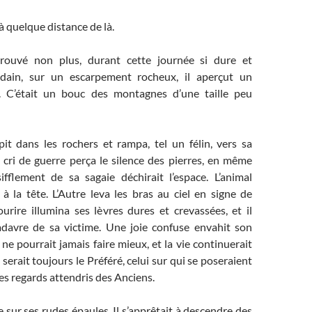
à quelque distance de là.
 trouvé non plus, durant cette journée si dure et
udain, sur un escarpement rocheux, il aperçut un
. C’était un bouc des montagnes d’une taille peu
pit dans les rochers et rampa, tel un félin, vers sa
 cri de guerre perça le silence des pierres, en même
fflement de sa sagaie déchirait l’espace. L’animal
é à la tête. L’Autre leva les bras au ciel en signe de
urire illumina ses lèvres dures et crevassées, et il
adavre de sa victime. Une joie confuse envahit son
 ne pourrait jamais faire mieux, et la vie continuerait
serait toujours le Préféré, celui sur qui se poseraient
les regards attendris des Anciens.
e sur ses rudes épaules. Il s’apprêtait à descendre des