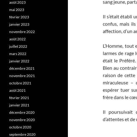
sang jeune, part
août 2023
mai 2023
Il s’était établi
février 2023
confus, mais il
janvier 2023
affection, d’un 
novembre 2022
août 2022
L’Homme, tout en
juillet 2022
larmes de rage l
mars 2022
était le Préféré.
janvier 2022
Bien au contrai
décembre 2021
raison de cette 
novembre 2021
miraculeuse – 
octobre 2021
espérer tuer sur
août 2021
frère dans le cœ
février 2021
janvier 2021
Il poursuivait
décembre 2020
d’attentes et de
novembre 2020
octobre 2020
septembre 2020