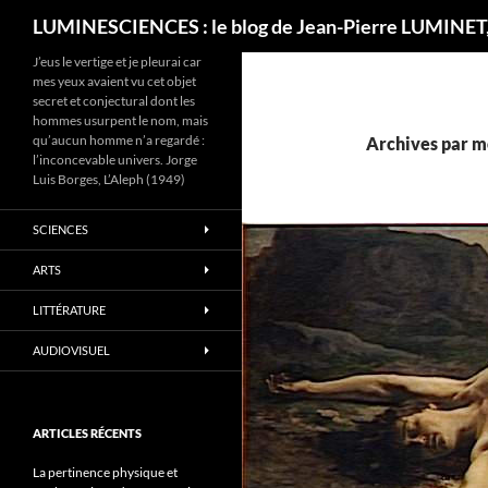
Recherche
LUMINESCIENCES : le blog de Jean-Pierre LUMINET,
J’eus le vertige et je pleurai car
mes yeux avaient vu cet objet
secret et conjectural dont les
hommes usurpent le nom, mais
qu’aucun homme n’a regardé :
Archives par mo
l’inconcevable univers. Jorge
Luis Borges, L’Aleph (1949)
SCIENCES
ARTS
LITTÉRATURE
AUDIOVISUEL
ARTICLES RÉCENTS
La pertinence physique et