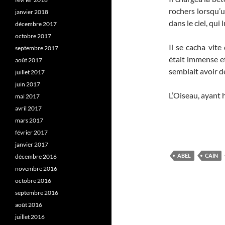
rochers lorsqu’un
janvier 2018
dans le ciel, qui
décembre 2017
octobre 2017
Il se cacha vite
septembre 2017
était immense et 
août 2017
semblait avoir d
juillet 2017
juin 2017
L’Oiseau, ayant h
mai 2017
avril 2017
mars 2017
février 2017
janvier 2017
ABEL
CAÏN
décembre 2016
novembre 2016
octobre 2016
septembre 2016
août 2016
juillet 2016