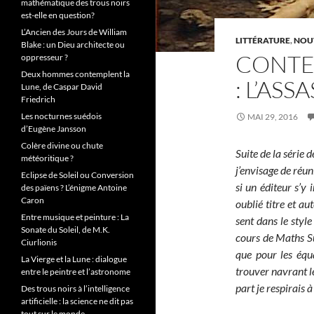
mathématique des trous noirs
est-elle en question?
L’Ancien des Jours de William
LITTÉRATURE
,
NOU
Blake : un Dieu architecte ou
CONTES
oppresseur ?
Deux hommes contemplent la
: L’ASS
Lune, de Caspar David
Friedrich
Les nocturnes suédois
MAI 29, 2016
d’Eugène Jansson
Colère divine ou chute
Suite de la série 
météoritique ?
j’envisage de réun
Eclipse de Soleil ou Conversion
si un éditeur s’y 
des païens ? L’énigme Antoine
Caron
oublié titre et au
Entre musique et peinture : La
sent dans le style
Sonate du Soleil, de M.K.
cours de Maths S
Ciurlionis
que pour les équ
La Vierge et la Lune : dialogue
trouver navrant l
entre le peintre et l’astronome
part je respirais 
Des trous noirs à l’intelligence
artificielle : la science ne dit pas
tout sur le monde