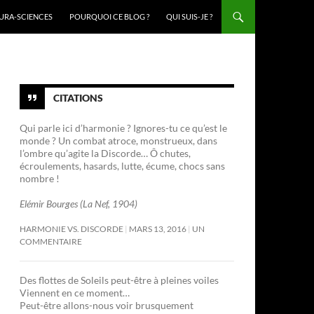
URA-SCIENCES
POURQUOI CE BLOG ?
QUI SUIS-JE ?
CITATIONS
Qui parle ici d’harmonie ? Ignores-tu ce qu’est le
monde ? Un combat atroce, monstrueux, dans
l’ombre qu’agite la Discorde… Ô chutes,
écroulements, hasards, lutte, écume, chocs sans
nombre !
Elémir Bourges (La Nef, 1904)
HARMONIE VS. DISCORDE
MARS 13, 2016
UN
COMMENTAIRE
Des flottes de Soleils peut-être à pleines voiles
Viennent en ce moment…
Peut-être allons-nous voir brusquement