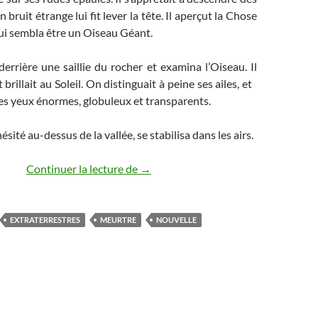
 bruit étrange lui fit lever la tête. Il aperçut la Chose
 lui sembla être un Oiseau Géant.
 derrière une saillie du rocher et examina l’Oiseau. Il
brillait au Soleil. On distinguait à peine ses ailes, et
es yeux énormes, globuleux et transparents.
ésité au-dessus de la vallée, se stabilisa dans les airs.
Contes de l’Outre-temps (3) : L’assass
Continuer la lecture de
→
EXTRATERRESTRES
MEURTRE
NOUVELLE