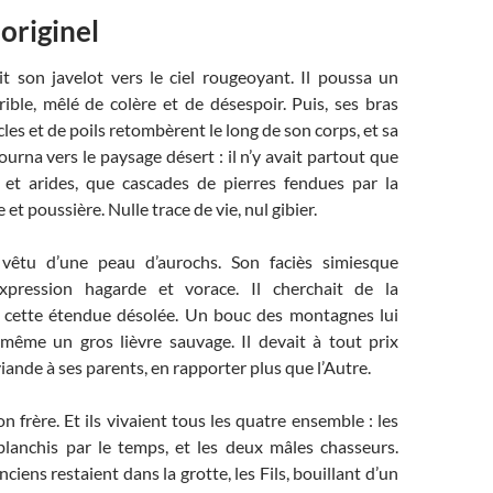
 originel
 son javelot vers le ciel rougeoyant. Il poussa un
ible, mêlé de colère et de désespoir. Puis, ses bras
les et de poils retombèrent le long de son corps, et sa
ourna vers le paysage désert : il n’y avait partout que
x et arides, que cascades de pierres fendues par la
 et poussière. Nulle trace de vie, nul gibier.
vêtu d’une peau d’aurochs. Son faciès simiesque
expression hagarde et vorace. Il cherchait de la
 cette étendue désolée. Un bouc des montagnes lui
u même un gros lièvre sauvage. Il devait à tout prix
viande à ses parents, en rapporter plus que l’Autre.
son frère. Et ils vivaient tous les quatre ensemble : les
 blanchis par le temps, et les deux mâles chasseurs.
ciens restaient dans la grotte, les Fils, bouillant d’un