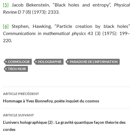
[5]
Jacob Bekenstein, “Black holes and entropy”,
Physical
Review D
7 (8) (1973): 2333.
[6]
Stephen, Hawking, “Particle creation by black holes”
Communications in mathematical physics
43 (3) (1975): 199–
220.
COSMOLOGIE
HOLOGRAPHIE
PARADOXE DE L'INFORMATION
TROU NOIR
Navigation
ARTICLE PRÉCÉDENT
des
Hommage à Yves Bonnefoy, poète inquiet du cosmos
articles
ARTICLE SUIVANT
L’univers holographique (2) : La gravité quantique façon théorie des
cordes