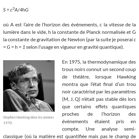
3
S = c
A/4
h
G
où A est l’aire de l’horizon des événements, c la vitesse de la
lumière dans le vide, h la constante de Planck normalisée et G
la constante de gravitation de Newton (par la suite je poserai
c
= G =
h
= 1
selon l’usage en vigueur en gravité quantique).
En 1975, la thermodynamique des
trous noirs connut un second coup
de théâtre, lorsque Hawking
montra que l’état final d’un trou
noir caractérisé par les paramètres
(M, J, Q) n’était pas stable dès lors
que certains effets quantiques
proches de l’horizon des
Stephen Hawking dans les années
événements étaient pris en
1970.
compte
. Une analyse semi-
classique (où la matière est quantifiée mais pas le champ de