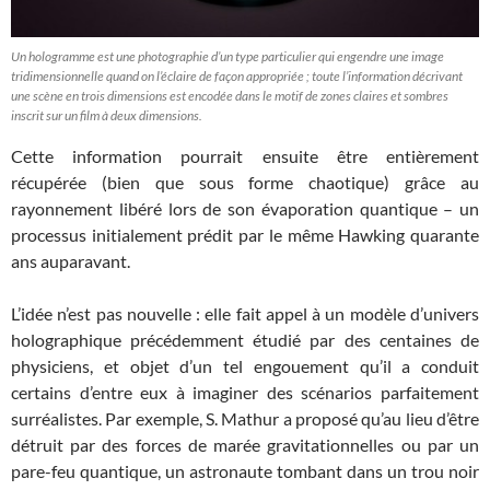
Un hologramme est une photographie d’un type particulier qui engendre une image
tridimensionnelle quand on l’éclaire de façon appropriée ; toute l’information décrivant
une scène en trois dimensions est encodée dans le motif de zones claires et sombres
inscrit sur un film à deux dimensions.
Cette information pourrait ensuite être entièrement
récupérée (bien que sous forme chaotique) grâce au
rayonnement libéré lors de son évaporation quantique – un
processus initialement prédit par le même Hawking quarante
ans auparavant.
L’idée n’est pas nouvelle : elle fait appel à un modèle d’univers
holographique précédemment étudié par des centaines de
physiciens, et objet d’un tel engouement qu’il a conduit
certains d’entre eux à imaginer des scénarios parfaitement
surréalistes. Par exemple, S. Mathur a proposé qu’au lieu d’être
détruit par des forces de marée gravitationnelles ou par un
pare-feu quantique, un astronaute tombant dans un trou noir