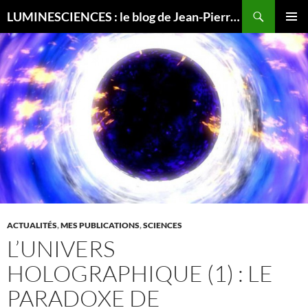
Recherche
LUMINESCIENCES : le blog de Jean-Pierre LUMINET, astrophysicien
ALLER
MENU
AU
PRINCI
CONTENU
ACTUALITÉS
,
MES PUBLICATIONS
,
SCIENCES
L’UNIVERS
HOLOGRAPHIQUE (1) : LE
PARADOXE DE