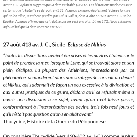
avant J.-C.. Apianus suggéra que la date véritable fut 316. Les historiens modernes sont
certains que la bataille se déroula en 331. Apianus examina également l’éclipse lunaire
qui, selon Pline, aurait été prédite par Caius Gallus, c’est-à-dire en 165 avant J.-C. selon
Eusèbe. Apianus affirma que cela dut se passer sept ans plus tôt, en 172. Nous estimons
aujourd’hui que la date correcte est 168.
27 août 413 av. J.-C., Sicile.
Éclipse de Nikias
“Toutes les dispositions avaient été prises et les navires étaient sur le
point de prendre la mer, lorsque la Lune, qui se trouvait alors en son
plein, s’éclipsa. La plupart des Athéniens, impressionnés par ce
phénomène, demandèrent alors aux stratèges de surseoir au départ
et Nikias, qui s’adonnait de façon un peu excessive à la divination et
aux autres pratiques de ce genre, déclara qu’il se refusait même à
ouvrir une discussion à ce sujet, avant qu’on n’eût laissé passer,
conformément à l’interprétation des devins, trois fois neuf jours et
qu’il n’était pas question qu’on s’en allât avant.”
Thucydide, Histoire de la Guerre du Péloponnèse
On considère Thucydide (vers 460-402 av. J.-C.) comme le plus