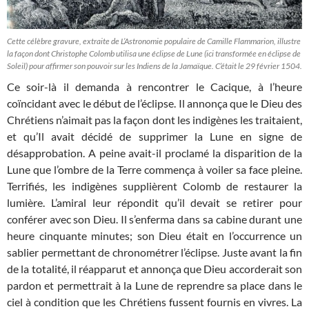
Cette célèbre gravure, extraite de L’Astronomie populaire de Camille Flammarion, illustre
la façon dont Christophe Colomb utilisa une éclipse de Lune (ici transformée en éclipse de
Soleil) pour affirmer son pouvoir sur les Indiens de la Jamaïque. C’était le 29 février 1504.
Ce soir-là il demanda à rencontrer le Cacique, à l’heure
coïncidant avec le début de l’éclipse. Il annonça que le Dieu des
Chrétiens n’aimait pas la façon dont les indigènes les traitaient,
et qu’Il avait décidé de supprimer la Lune en signe de
désapprobation. A peine avait-il proclamé la disparition de la
Lune que l’ombre de la Terre commença à voiler sa face pleine.
Terrifiés, les indigènes supplièrent Colomb de restaurer la
lumière. L’amiral leur répondit qu’il devait se retirer pour
conférer avec son Dieu. Il s’enferma dans sa cabine durant une
heure cinquante minutes; son Dieu était en l’occurrence un
sablier permettant de chronométrer l’éclipse. Juste avant la fin
de la totalité, il réapparut et annonça que Dieu accorderait son
pardon et permettrait à la Lune de reprendre sa place dans le
ciel à condition que les Chrétiens fussent fournis en vivres. La