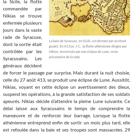
la Sicile, la flotte
commandée par
Nikias se trouve
enfermée plusieurs
jours dans la vaste
rade de Syracuse,
La baie de Syracuse, en Sicile, est dermée par un étroit
dont la sortie était
goulet. En 413 av. J-C., la flotte athénienne dirigée par
contrôlée par les
Nikias, terrorrisée par une éclipse de Lune, resta
prisonnière de la rade.
Syracusains. Les
généraux décident
de forcer le passage par surprise. Mais durant la nuit choisie,
celle du 27 août 413, se produit une éclipse de Lune. Aussitôt,
Nikias, voyant en cette éclipse un avertissement des dieux,
suspend les opérations, à la grande satisfaction de ses soldats
apeurés. Nikias décide d’attendre la pleine Lune suivante. Ce
délai laisse aux Syracusains le temps de comprendre la
manœuvre et de renforcer leur barrage. Lorsque la flotte
athénienne entreprend enfin de sortir un mois plus tard, elle
est refoulée dans la baie et ses troupes sont massacrées. 29