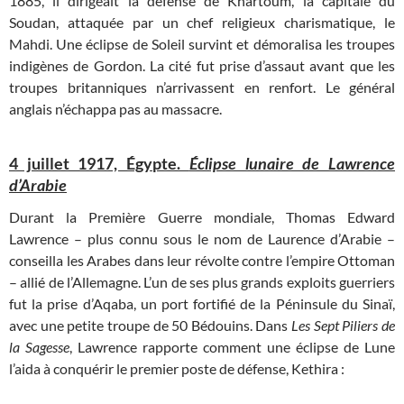
1885, il dirigeait la défense de Khartoum, la capitale du
Soudan, attaquée par un chef religieux charismatique, le
Mahdi. Une éclipse de Soleil survint et démoralisa les troupes
indigènes de Gordon. La cité fut prise d’assaut avant que les
troupes britanniques n’arrivassent en renfort. Le général
anglais n’échappa pas au massacre.
4 juillet 1917, Égypte.
Éclipse lunaire de Lawrence
d’Arabie
Durant la Première Guerre mondiale, Thomas Edward
Lawrence – plus connu sous le nom de Laurence d’Arabie –
conseilla les Arabes dans leur révolte contre l’empire Ottoman
– allié de l’Allemagne. L’un de ses plus grands exploits guerriers
fut la prise d’Aqaba, un port fortifié de la Péninsule du Sinaï,
avec une petite troupe de 50 Bédouins. Dans
Les Sept Piliers de
la Sagesse
, Lawrence rapporte comment une éclipse de Lune
l’aida à conquérir le premier poste de défense, Kethira :