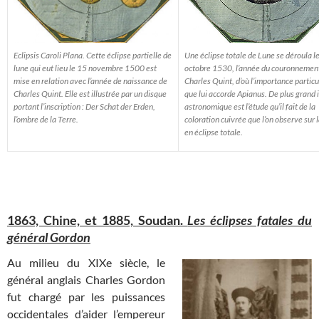
Une éclipse totale de Lune se déroula l
Eclipsis Caroli Plana. Cette éclipse partielle de
octobre 1530, l’année du couronnemen
lune qui eut lieu le 15 novembre 1500 est
Charles Quint, d’où l’importance particu
mise en relation avec l’année de naissance de
que lui accorde Apianus. De plus grand 
Charles Quint. Elle est illustrée par un disque
astronomique est l’étude qu’il fait de la
portant l’inscription : Der Schat der Erden,
coloration cuivrée que l’on observe sur 
l’ombre de la Terre.
en éclipse totale.
1863, Chine, et 1885, Soudan.
Les éclipses fatales du
général Gordon
Au milieu du XIXe siècle, le
général anglais Charles Gordon
fut chargé par les puissances
occidentales d’aider l’empereur