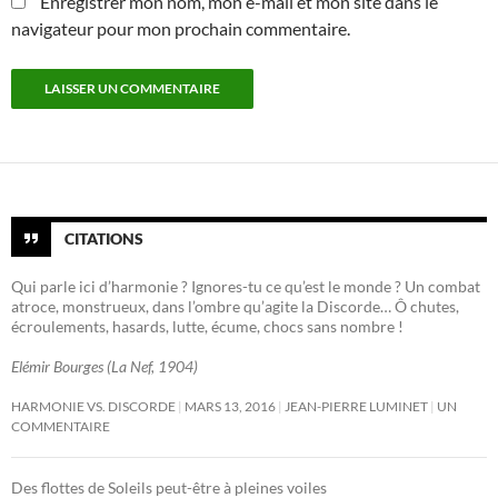
Enregistrer mon nom, mon e-mail et mon site dans le
navigateur pour mon prochain commentaire.
CITATIONS
Qui parle ici d’harmonie ? Ignores-tu ce qu’est le monde ? Un combat
atroce, monstrueux, dans l’ombre qu’agite la Discorde… Ô chutes,
écroulements, hasards, lutte, écume, chocs sans nombre !
Elémir Bourges (La Nef, 1904)
HARMONIE VS. DISCORDE
MARS 13, 2016
JEAN-PIERRE LUMINET
UN
COMMENTAIRE
Des flottes de Soleils peut-être à pleines voiles