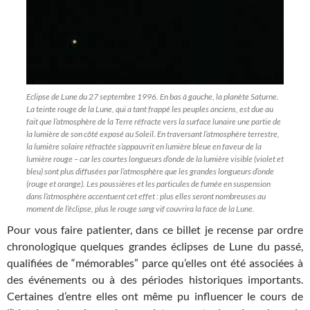
Eclipse de Lune du 27 septembre 1996. En bas à gauche, la planète Saturne.
La teinte rouge de la Lune, qui a tant frappé les peuples anciens, est due au
fait que l’atmosphère de la Terre réfracte vers la surface lunaire une partie de
la lumière de son côté exposé au Soleil. En traversant l’atmosphère terrestre,
la lumière solaire réfractée s’appauvrit en lumière bleue en faveur de la
lumière rouge – car les courtes longueurs d’onde de la lumière visible (violet et
bleu) sont plus diffusées par l’atmosphère que les grandes longueurs d’onde
(rouge et orange). Les poussières et les particules de fumée en suspension
dans l’atmosphère accentuent cet effet : plus elles seront nombreuses au
moment de l’éclipse, plus le rouge sang vif couvrira la face de la Lune.
Pour vous faire patienter, dans ce billet je recense par ordre
chronologique quelques grandes éclipses de Lune du passé,
qualifiées de “mémorables” parce qu’elles ont été associées à
des événements ou à des périodes historiques importants.
Certaines d’entre elles ont même pu influencer le cours de