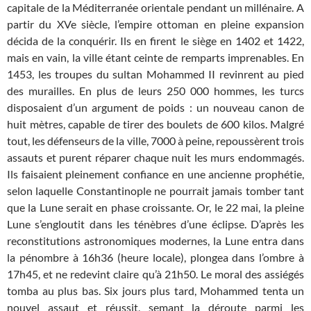
capitale de la Méditerranée orientale pendant un millénaire. A
partir du XVe siècle, l’empire ottoman en pleine expansion
décida de la conquérir. Ils en firent le siège en 1402 et 1422,
mais en vain, la ville étant ceinte de remparts imprenables. En
1453, les troupes du sultan Mohammed II revinrent au pied
des murailles. En plus de leurs 250 000 hommes, les turcs
disposaient d’un argument de poids : un nouveau canon de
huit mètres, capable de tirer des boulets de 600 kilos. Malgré
tout, les défenseurs de la ville, 7000 à peine, repoussèrent trois
assauts et purent réparer chaque nuit les murs endommagés.
Ils faisaient pleinement confiance en une ancienne prophétie,
selon laquelle Constantinople ne pourrait jamais tomber tant
que la Lune serait en phase croissante. Or, le 22 mai, la pleine
Lune s’engloutit dans les ténèbres d’une éclipse. D’après les
reconstitutions astronomiques modernes, la Lune entra dans
la pénombre à 16h36 (heure locale), plongea dans l’ombre à
17h45, et ne redevint claire qu’à 21h50. Le moral des assiégés
tomba au plus bas. Six jours plus tard, Mohammed tenta un
nouvel assaut et réussit, semant la déroute parmi les