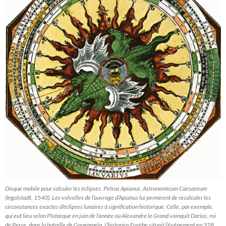
Disque mobile pour calculer les éclipses. Petrus Apianus, Astronomicum Caesareum
(Ingolstadt, 1540). Les volvelles de l’ouvrage d’Apianus lui permirent de recalculer les
circonstances exactes d’éclipses lunaires à signification historique. Celle, par exemple,
qui eut lieu selon Plutarque en juin de l’année où Alexandre le Grand vainquit Darius, roi
de Perse, dans la bataille de Gaugamela. L’historien Eusèbe situait l’événement en 328