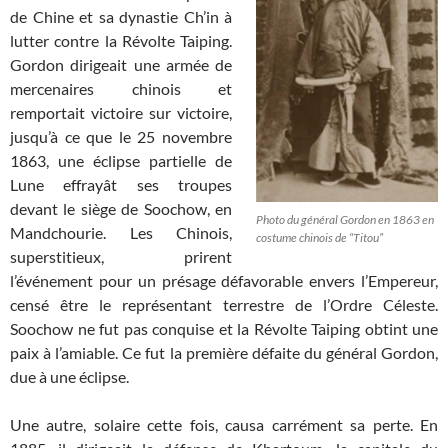
de Chine et sa dynastie Ch’in à
lutter contre la Révolte Taiping.
Gordon dirigeait une armée de
mercenaires chinois et
remportait victoire sur victoire,
jusqu’à ce que le 25 novembre
1863, une éclipse partielle de
Lune effrayât ses troupes
devant le siège de Soochow, en
Photo du général Gordon en 1863 en
Mandchourie. Les Chinois,
costume chinois de “Titou”
superstitieux, prirent
l’événement pour un présage défavorable envers l’Empereur,
censé être le représentant terrestre de l’Ordre Céleste.
Soochow ne fut pas conquise et la Révolte Taiping obtint une
paix à l’amiable. Ce fut la première défaite du général Gordon,
due à une éclipse.
Une autre, solaire cette fois, causa carrément sa perte. En