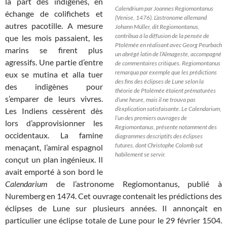
la part des indigènes, en
Calendrium par Joannes Regiomontanus
échange de colifichets et
(Venise, 1476). L’astronome allemand
autres pacotille. A mesure
Johann Müller, dit Regiomontanus,
contribua à la diffusion de la pensée de
que les mois passaient, les
Ptolémée en réalisant avec Georg Peurbach
marins se firent plus
un abrégé latin de l’Almageste, accompagné
agressifs. Une partie d’entre
de commentaires critiques. Regiomontanus
remarqua par exemple que les prédictions
eux se mutina et alla tuer
des fins des éclipses de Lune selon la
des indigènes pour
théorie de Ptolémée étaient prématurées
s’emparer de leurs vivres.
d’une heure, mais il ne trouva pas
d’explication satisfaisante. Le Calendarium,
Les Indiens cessèrent dès
l’un des premiers ouvrages de
lors d’approvisionner les
Regiomontanus, présente notamment des
occidentaux. La famine
diagrammes descriptifs des éclipses
futures, dont Christophe Colomb sut
menaçant, l’amiral espagnol
habilement se servir.
conçut un plan ingénieux. Il
avait emporté à son bord le
Calendarium
de l’astronome Regiomontanus, publié à
Nuremberg en 1474. Cet ouvrage contenait les prédictions des
éclipses de Lune sur plusieurs années. Il annonçait en
particulier une éclipse totale de Lune pour le 29 février 1504.