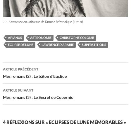
T.E. Lawrence en uniforme de l’armée britannique (1918)
APIANUS
ASTRONOMIE
CHRISTOPHE COLOMB
ECLIPSE DE LUNE
LAWRENCE D'ARABIE
SUPERSTITIONS
Navigation
ARTICLE PRÉCÉDENT
des
Mes romans (2) : Le bâton d’Euclide
articles
ARTICLE SUIVANT
Mes romans (3) : Le Secret de Copernic
4 RÉFLEXIONS SUR « ECLIPSES DE LUNE MÉMORABLES »