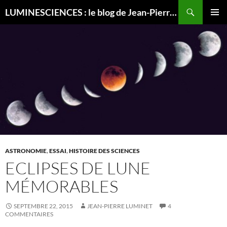
Recherche
LUMINESCIENCES : le blog de Jean-Pierre LUMINET, astrophysicien
ALLER
MENU
AU
PRINCI
CONTENU
ASTRONOMIE
,
ESSAI
,
HISTOIRE DES SCIENCES
ECLIPSES DE LUNE
MÉMORABLES
SEPTEMBRE 22, 2015
JEAN-PIERRE LUMINET
4
COMMENTAIRES