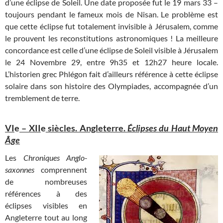
d’une éclipse de Soleil. Une date proposée fut le 19 mars 33 –
toujours pendant le fameux mois de Nisan. Le problème est
que cette éclipse fut totalement invisible à Jérusalem, comme
le prouvent les reconstitutions astronomiques ! La meilleure
concordance est celle d’une éclipse de Soleil visible à Jérusalem
le 24 Novembre 29, entre 9h35 et 12h27 heure locale.
L’historien grec Phlégon fait d’ailleurs référence à cette éclipse
solaire dans son histoire des Olympiades, accompagnée d’un
tremblement de terre.
VI
e
– XII
e
siècles. Angleterre.
Éclipses du Haut Moyen
Âge
Les
Chroniques Anglo-
saxonnes
comprennent
de nombreuses
références à des
éclipses visibles en
Angleterre tout au long