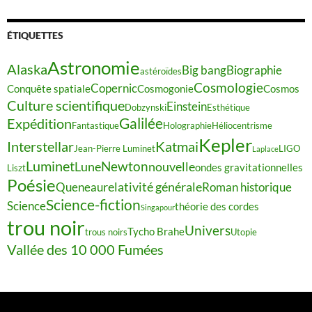
ÉTIQUETTES
Astronomie
Alaska
Big bang
Biographie
astéroïdes
Cosmologie
Copernic
Conquête spatiale
Cosmogonie
Cosmos
Culture scientifique
Einstein
Dobzynski
Esthétique
Galilée
Expédition
Fantastique
Holographie
Héliocentrisme
Kepler
Interstellar
Katmai
Jean-Pierre Luminet
LIGO
Laplace
Luminet
Newton
Lune
nouvelle
ondes gravitationnelles
Liszt
Poésie
relativité générale
Queneau
Roman historique
Science-fiction
Science
théorie des cordes
Singapour
trou noir
Univers
Tycho Brahe
trous noirs
Utopie
Vallée des 10 000 Fumées