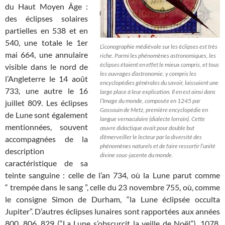
du Haut Moyen Âge :
des éclipses solaires
partielles en 538 et en
540, une totale le 1er
L’iconographie médiévale sur les éclipses est très
mai 664, une annulaire
riche. Parmi les phénomènes astronomiques, les
éclipses étaient en effet le mieux compris, et tous
visible dans le nord de
les ouvrages d’astronomie, y compris les
l’Angleterre le 14 août
encyclopédies générales du savoir, laissaient une
733, une autre le 16
large place à leur explication. Il en est ainsi dans
l’Image du monde, composée en 1245 par
juillet 809. Les éclipses
Gossouin de Metz, première encyclopédie en
de Lune sont également
langue vernaculaire (dialecte lorrain). Cette
mentionnées, souvent
œuvre didactique avait pour double but
d’émerveiller le lecteur par la diversité des
accompagnées de la
phénomènes naturels et de faire ressortir l’unité
description
divine sous-jacente du monde.
caractéristique de sa
teinte sanguine : celle de l’an 734, où la Lune parut comme
“ trempée dans le sang ”, celle du 23 novembre 755, où, comme
le consigne Simon de Durham, “la Lune éclipsée occulta
Jupiter”. D’autres éclipses lunaires sont rapportées aux années
800, 806, 829 (“La Lune s’obscurcit la veille de Noël”), 1078,