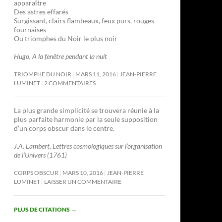
apparaître
Des astres effarés
Surgissant, clairs flambeaux, feux purs, rouges
fournaises
Ou triomphes du Noir le plus noir
Hugo, A la fenêtre pendant la nuit
TRIOMPHE DU NOIR
MARS 11, 2016
JEAN-PIERRE
LUMINET
2 COMMENTAIRES
La plus grande simplicité se trouvera réunie à la
plus parfaite harmonie par la seule supposition
d’un corps obscur dans le centre.
J.A. Lambert, Lettres cosmologiques sur l’organisation
de l’Univers (1761)
CORPS OBSCUR
MARS 10, 2016
JEAN-PIERRE
LUMINET
LAISSER UN COMMENTAIRE
PLUS DE CITATIONS
→