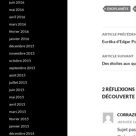
juin 2016
EXOPLANÈTE
mai 2016
avril 2016
mars 2016
Navigati
février 2016
ARTICLE PRÉCÉDE
janvier 2016
des
Eurêka d’Edgar Poe
décembre 2015
articles
novembre 2015
ARTICLE SUIVANT
octobre 2015
Des étoiles aux q
septembre 2015
août 2015
juillet 2015
2 RÉFLEXIONS 
juin 2015
DÉCOUVERTE D
mai 2015
avril 2015
mars 2015
CORRAZE
février 2015
JANVIER 16
janvier 2015
Sujet pa
décembre 2014