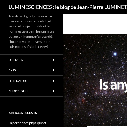
Recherche
LUMINESCIENCES : le blog de Jean-Pierre LUMINET,
J’eus le vertige et je pleurai car
mes yeux avaient vu cet objet
secret et conjectural dont les
hommes usurpent le nom, mais
qu’aucun homme n’a regardé :
l’inconcevable univers. Jorge
Luis Borges, L’Aleph (1949)
SCIENCES
ARTS
LITTÉRATURE
AUDIOVISUEL
ARTICLES RÉCENTS
La pertinence physique et