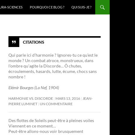
URA-SCIENCES
POURQUOI CE BLOG ?
QUI SUIS-JE ?
CITATIONS
Qui parle ici d’harmonie ? Ignores-tu ce qu’est le
monde ? Un combat atroce, monstrueux, dans
l’ombre qu’agite la Discorde… Ô chutes,
écroulements, hasards, lutte, écume, chocs sans
nombre !
Elémir Bourges (La Nef, 1904)
HARMONIE VS. DISCORDE
MARS 13, 2016
JEAN-
PIERRE LUMINET
UN COMMENTAIRE
Des flottes de Soleils peut-être à pleines voiles
Viennent en ce moment…
Peut-être allons-nous voir brusquement