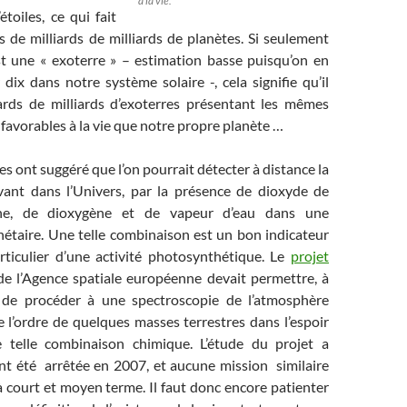
à la vie.
étoiles, ce qui fait
s de milliards de milliards de planètes. Si seulement
st une « exoterre » – estimation basse puisqu’on en
ix dans notre système solaire -, cela signifie qu’il
iards de milliards d’exoterres présentant les mêmes
 favorables à la vie que notre propre planète …
es ont suggéré que l’on pourrait détecter à distance la
vant dans l’Univers, par la présence de dioxyde de
one, de dioxygène et de vapeur d’eau dans une
étaire. Une telle combinaison est un bon indicateur
articulier d’une activité photosynthétique. Le
projet
e l’Agence spatiale européenne devait permettre, à
, de procéder à une spectroscopie de l’atmosphère
 l’ordre de quelques masses terrestres dans l’espoir
e telle combinaison chimique. L’étude du projet a
 été arrêtée en 2007, et aucune mission similaire
à court et moyen terme. Il faut donc encore patienter