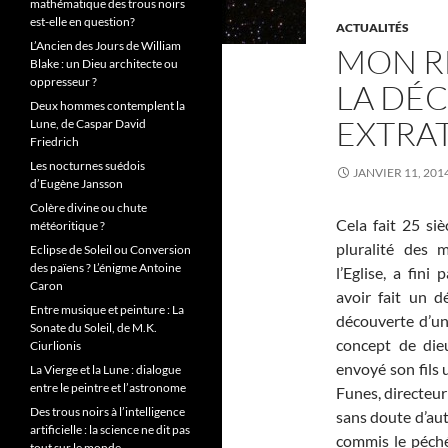
mathématique des trous noirs
est-elle en question?
ACTUALITÉS
L’Ancien des Jours de William
MON RÊ
Blake : un Dieu architecte ou
oppresseur ?
LA DÉC
Deux hommes contemplent la
EXTRA
Lune, de Caspar David
Friedrich
Les nocturnes suédois
JANVIER 11, 201
d’Eugène Jansson
Colère divine ou chute
Cela fait 25 siè
météoritique ?
pluralité des 
Eclipse de Soleil ou Conversion
des païens ? L’énigme Antoine
l’Eglise, a fini 
Caron
avoir fait un d
Entre musique et peinture : La
découverte d’une
Sonate du Soleil, de M.K.
concept de die
Ciurlionis
envoyé son fils u
La Vierge et la Lune : dialogue
entre le peintre et l’astronome
Funes, directeur
Des trous noirs à l’intelligence
sans doute d’aut
artificielle : la science ne dit pas
commis le péché 
tout sur le monde