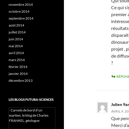
Qui soulè
novembre 2014
Ce qui s’
octobre 2014
premier 
septembre 2014
intéresse
août 2014
résultats
juillet 2014
disparaît
juin 2014
dinosaure
mai 2014
projet , 
avril 2014
de diffus
mars 2014
?
février 2014
janvier 2014
RÉPON
décembre 2013
LES BLOGS FUTURA-SCIENCES
Julien 9a
-
Carnets de bord d’un
AVRIL 9, 2
martien, le blog de Charles
Que pense
FRANKEL, géologue
Merci d’