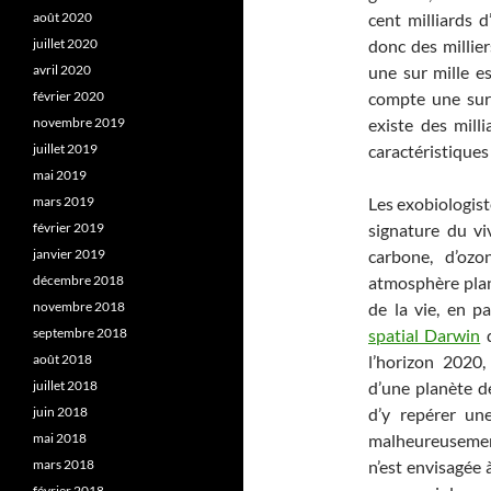
août 2020
cent milliards d’
juillet 2020
donc des millier
avril 2020
une sur mille e
février 2020
compte une sur d
novembre 2019
existe des mill
juillet 2019
caractéristiques
mai 2019
mars 2019
Les exobiologist
février 2019
signature du vi
janvier 2019
carbone, d’oz
décembre 2018
atmosphère plan
novembre 2018
de la vie, en p
septembre 2018
spatial Darwin
d
août 2018
l’horizon 2020
juillet 2018
d’une planète de
juin 2018
d’y repérer un
mai 2018
malheureusement
mars 2018
n’est envisagée 
février 2018