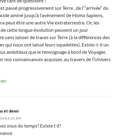
ve tant de questions !
est passé progressivement sur Terre , de l'”arrivée” du
acide aminé jusqu’à l’avènement de Homo Sapiens,
ra peut être une autre Vie extraterrestre. Or, les
 de cette longue évolution peuvent un jour
re sans laisser de traces sur Terre (à la différences des
s qui nous ont laissé leurs squelettes). Existe-t-il un
plus ambitieux que le témoignage à bord de Voyager,
er nos connaissances acquises, au travers de l’Univers
DRE
ns et demi
014 À 6:31 AM
z vous du temps? Existe t il?
avance