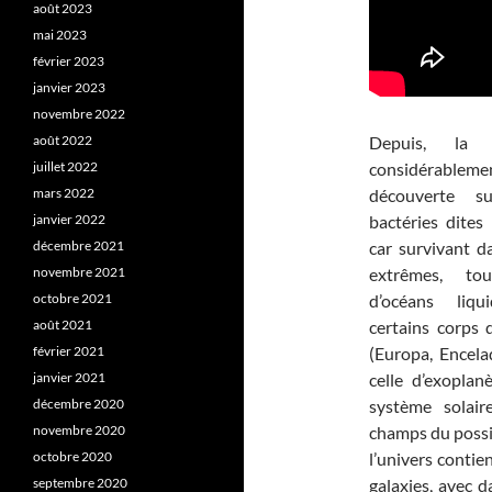
août 2023
mai 2023
février 2023
janvier 2023
novembre 2022
août 2022
Depuis, la r
juillet 2022
considérableme
mars 2022
découverte s
janvier 2022
bactéries dites
décembre 2021
car survivant d
novembre 2021
extrêmes, to
octobre 2021
d’océans liqu
août 2021
certains corps 
février 2021
(Europa, Encela
janvier 2021
celle d’exopla
décembre 2020
système solair
novembre 2020
champs du possi
octobre 2020
l’univers contien
septembre 2020
galaxies, avec d