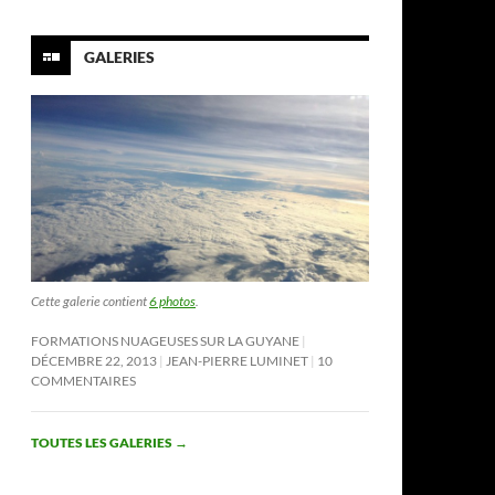
GALERIES
Cette galerie contient
6 photos
.
FORMATIONS NUAGEUSES SUR LA GUYANE
DÉCEMBRE 22, 2013
JEAN-PIERRE LUMINET
10
COMMENTAIRES
TOUTES LES GALERIES
→