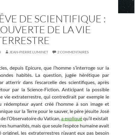
VE DE SCIENTIFIQUE :
OUVERTE DE LA VIE
TERRESTRE
4
JEAN-PIERRE LUMINET
2 COMMENTAIRES
cles, depuis Epicure, que l’homme s’interroge sur la
mondes habités. La question, jugée hérétique par
par atterrir dans l’escarcelle des scientifiques, après
étour par la Science-Fiction. Anticipant la possible
 vie extraterrestre, qui contredirait par exemple le
u rédempteur ayant créé l’homme à son image et
nique sur la Terre pour le sauver, le père jésuite José
 de l’Observatoire du Vatican,
a expliqué
qu’il existait
res humanités, mais que seule l’espèce humaine avait
originel, les extraterrestres n’ayant eux pas besoin