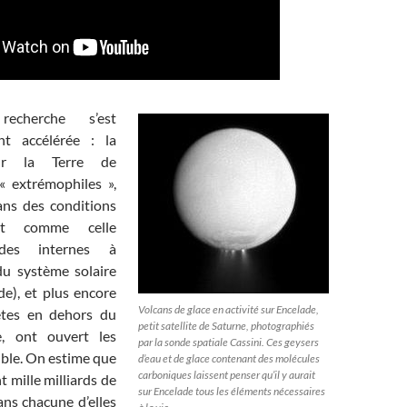
echerche s’est
nt accélérée : la
ur la Terre de
 « extrémophiles »,
ans des conditions
ut comme celle
ides internes à
du système solaire
de), et plus encore
Volcans de glace en activité sur Encelade,
nètes en dehors du
petit satellite de Saturne, photographiés
e, ont ouvert les
par la sonde spatiale Cassini. Ces geysers
ble. On estime que
d’eau et de glace contenant des molécules
carboniques laissent penser qu’il y aurait
t mille milliards de
sur Encelade tous les éléments nécessaires
ans chacune d’elles