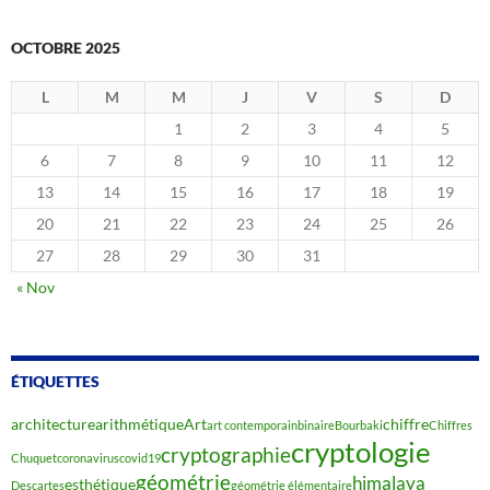
OCTOBRE 2025
L
M
M
J
V
S
D
1
2
3
4
5
6
7
8
9
10
11
12
13
14
15
16
17
18
19
20
21
22
23
24
25
26
27
28
29
30
31
« Nov
ÉTIQUETTES
architecture
arithmétique
Art
chiffre
art contemporain
binaire
Bourbaki
Chiffres
cryptologie
cryptographie
Chuquet
coronavirus
covid19
géométrie
himalaya
esthétique
Descartes
géométrie élémentaire