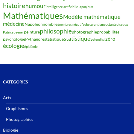
histoire
humour
intelligence artificielle
Japon
jeux
Mathématiques
Modèle mathématique
médecine
Napoléon
nombres
nombres négatifs
obscurantisme
octante
oiseaux
philosophie
peinture
photographie
probabilités
Patrice Jeener
statistiques
zéro
psychologie
Pythagore
statistique
stendhal
écologie
épidémie
CATÉGORIES
Arts
Graphismes
Photographies
Biologie