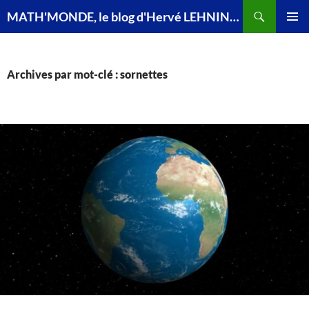
Recherche
MATH'MONDE, le blog d'Hervé LEHNING, agrégé de mathématiques
ALLER
MENU
AU
PRINCI
CONTENU
Archives par mot-clé : sornettes