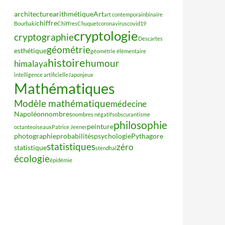
architecture
arithmétique
Art
art contemporain
binaire
chiffre
Bourbaki
Chiffres
Chuquet
coronavirus
covid19
cryptologie
cryptographie
Descartes
géométrie
esthétique
géométrie élémentaire
histoire
humour
himalaya
intelligence artificielle
Japon
jeux
Mathématiques
Modèle mathématique
médecine
Napoléon
nombres
nombres négatifs
obscurantisme
philosophie
peinture
octante
oiseaux
Patrice Jeener
photographie
probabilités
psychologie
Pythagore
statistiques
zéro
statistique
stendhal
écologie
épidémie