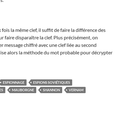
 fois la même clef, il suffit de faire la différence des
r faire disparaître la clef. Plus précisément, on
er message chiffré avec une clef liée au second
lise alors la méthode du mot probable pour décrypter
ESPIONNAGE
ESPIONS SOVIÉTIQUES
ES
MAUBORGNE
SHANNON
VERNAM