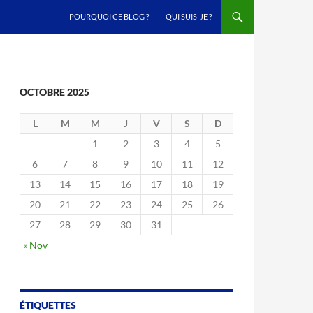
ALLER AU CONTENU
POURQUOI CE BLOG ?
QUI SUIS-JE ?
OCTOBRE 2025
L
M
M
J
V
S
D
1
2
3
4
5
6
7
8
9
10
11
12
13
14
15
16
17
18
19
20
21
22
23
24
25
26
27
28
29
30
31
« Nov
ÉTIQUETTES