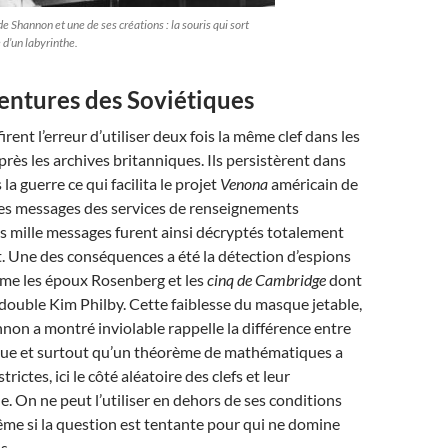
e Shannon et une de ses créations : la souris qui sort
 d’un labyrinthe.
entures des Soviétiques
irent l’erreur d’utiliser deux fois la même clef dans les
rès les archives britanniques. Ils persistèrent dans
 la guerre ce qui facilita le projet
Venona
américain de
s messages des services de renseignements
is mille messages furent ainsi décryptés totalement
. Une des conséquences a été la détection d’espions
me les époux Rosenberg et les
cinq de Cambridge
dont
 double Kim Philby. Cette faiblesse du masque jetable,
on a montré inviolable rappelle la différence entre
ique et surtout qu’un théorème de mathématiques a
rictes, ici le côté aléatoire des clefs et leur
e. On ne peut l’utiliser en dehors de ses conditions
ême si la question est tentante pour qui ne domine
s.