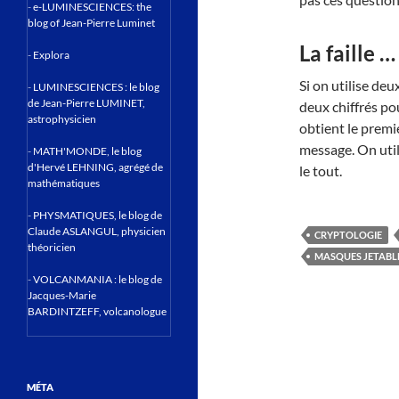
-
e-LUMINESCIENCES: the
blog of Jean-Pierre Luminet
La faille …
-
Explora
Si on utilise deux
-
LUMINESCIENCES : le blog
de Jean-Pierre LUMINET,
deux chiffrés pou
astrophysicien
obtient le premi
message. On uti
-
MATH'MONDE, le blog
d'Hervé LEHNING, agrégé de
le tout.
mathématiques
-
PHYSMATIQUES, le blog de
Claude ASLANGUL, physicien
CRYPTOLOGIE
théoricien
MASQUES JETABL
-
VOLCANMANIA : le blog de
Jacques-Marie
BARDINTZEFF, volcanologue
MÉTA