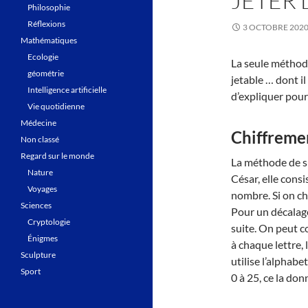
JETER 
Philosophie
Réflexions
3 OCTOBRE 202
Mathématiques
Ecologie
La seule méthod
géométrie
jetable … dont il
Intelligence artificielle
d’expliquer pourq
Vie quotidienne
Médecine
Chiffremen
Non classé
Regard sur le monde
La méthode de su
Nature
César, elle consi
Voyages
nombre. Si on cho
Sciences
Pour un décalage
Cryptologie
suite. On peut c
Énigmes
à chaque lettre, 
Sculpture
utilise l’alphabe
Sport
0 à 25, ce la don