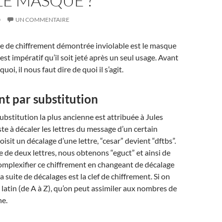
LE MASQUE ?
0
UN COMMENTAIRE
e de chiffrement démontrée inviolable est le masque
 est impératif qu’il soit jeté après un seul usage. Avant
uoi, il nous faut dire de quoi il s’agit.
t par substitution
bstitution la plus ancienne est attribuée à Jules
ste à décaler les lettres du message d’un certain
isit un décalage d’une lettre, “cesar” devient “dftbs”.
 de deux lettres, nous obtenons “eguct” et ainsi de
omplexifier ce chiffrement en changeant de décalage
la suite de décalages est la clef de chiffrement. Si on
t latin (de A à Z), qu’on peut assimiler aux nombres de
ne.