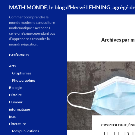
Recherche
MATH'MONDE, le blog d'Hervé LEHNING, agrégé d
Comment comprendre le
monde moderne sans culture
mathématique ? Accéder à
celle-ci n’exige cependant pas
d’apprendre à résoudre la
Archives par m
moindre équation.
CATÉGORIES
Arts
Graphismes
Photographies
Biologie
Histoire
Humour
informatique
jeux
Littérature
CRYPTOLOGIE
,
ÉN
Mes publications