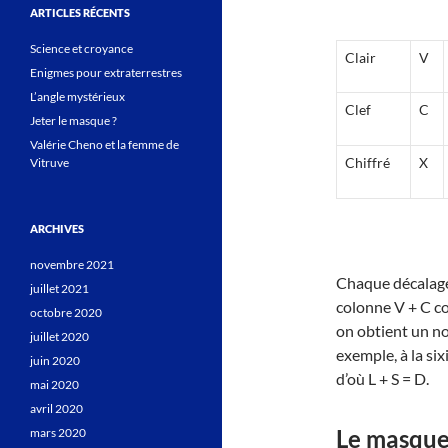
ARTICLES RÉCENTS
Science et croyance
Clair
V
Enigmes pour extraterrestres
L’angle mystérieux
Clef
C
Jeter le masque ?
Valérie Cheno et la femme de
Chiffré
X
Vitruve
ARCHIVES
novembre 2021
Chaque décalage
juillet 2021
colonne V + C co
octobre 2020
on obtient un no
juillet 2020
exemple, à la si
juin 2020
d’où L + S = D.
mai 2020
avril 2020
Le masque
mars 2020