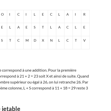
O
I
C
I
L
E
C
L
A
I
R
E
L
A
E
S
T
L
A
C
L
E
S
T
C
M
D
X
N
L
C
T
V
 correspond à une addition. Pour la première
rrespond à 21 + 2 = 23 soit X et ainsi de suite. Quand
mbre supérieur ou égal à 26, on lui retranche 26. Par
xième colonne, L + S correspond à 11 + 18 = 29 reste 3
 jetable