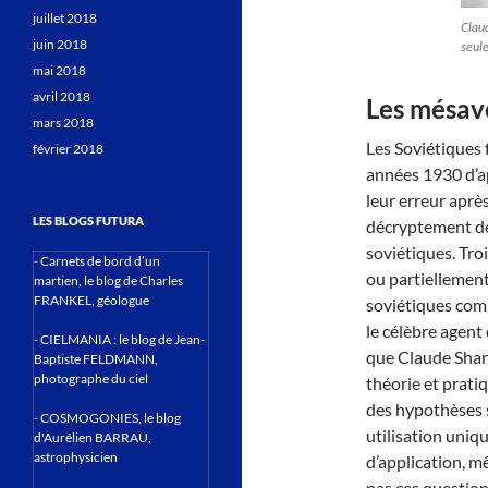
juillet 2018
Claud
juin 2018
seule
mai 2018
avril 2018
Les mésav
mars 2018
Les Soviétiques f
février 2018
années 1930 d’ap
leur erreur après
LES BLOGS FUTURA
décryptement de
soviétiques. Tro
-
Carnets de bord d’un
ou partiellement
martien, le blog de Charles
FRANKEL, géologue
soviétiques com
le célèbre agent
-
CIELMANIA : le blog de Jean-
que Claude Shann
Baptiste FELDMANN,
photographe du ciel
théorie et prat
des hypothèses st
-
COSMOGONIES, le blog
utilisation uniqu
d'Aurélien BARRAU,
astrophysicien
d’application, m
pas ces question