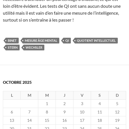
loin d’être évident. Les tests de QI ont sans aucun doute une
utilité mais il est vain d’en faire une mesure de l’intelligence,
surtout si on s’entraîne à les passer !
BINET
MESURE ÂGE MENTAL
QI
QUOTIENT INTELLECTUEL
STERN
WECHSLER
OCTOBRE 2025
L
M
M
J
V
S
D
1
2
3
4
5
6
7
8
9
10
11
12
13
14
15
16
17
18
19
20
21
22
23
24
25
26