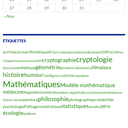
27
28
29
30
31
« Nov
ÉTIQUETTES
architecture
arithmétique
Art
chiffre
art contemporain
binaire
Bourbaki
Chiffres
cryptologie
cryptographie
Chuquet
coronavirus
covid19
géométrie
himalaya
esthétique
Descartes
géométrie élémentaire
histoire
humour
intelligence artificielle
Japon
jeux
Mathématiques
Modèle mathématique
médecine
Napoléon
nombres
nombres négatifs
obscurantisme
octante
oiseaux
philosophie
peinture
photographie
probabilités
Patrice Jeener
statistiques
zéro
psychologie
Pythagore
statistique
stendhal
écologie
épidémie