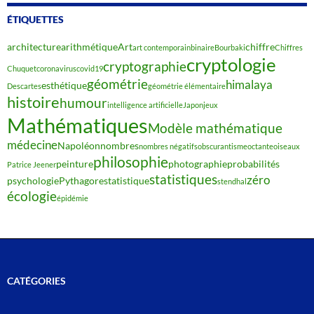
ÉTIQUETTES
architecture
arithmétique
Art
chiffre
art contemporain
binaire
Bourbaki
Chiffres
cryptologie
cryptographie
Chuquet
coronavirus
covid19
géométrie
himalaya
esthétique
Descartes
géométrie élémentaire
histoire
humour
intelligence artificielle
Japon
jeux
Mathématiques
Modèle mathématique
médecine
Napoléon
nombres
nombres négatifs
obscurantisme
octante
oiseaux
philosophie
peinture
photographie
probabilités
Patrice Jeener
statistiques
zéro
psychologie
Pythagore
statistique
stendhal
écologie
épidémie
CATÉGORIES