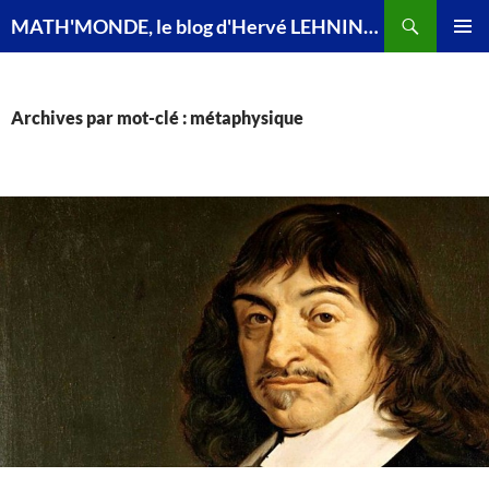
Recherche
MATH'MONDE, le blog d'Hervé LEHNING, agrégé de mathématiques
ALLER
MENU
AU
PRINCI
CONTENU
Archives par mot-clé : métaphysique