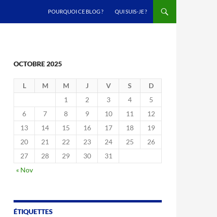
ALLER AU CONTENU
POURQUOI CE BLOG ?
QUI SUIS-JE ?
OCTOBRE 2025
L
M
M
J
V
S
D
1
2
3
4
5
6
7
8
9
10
11
12
13
14
15
16
17
18
19
20
21
22
23
24
25
26
27
28
29
30
31
« Nov
ÉTIQUETTES