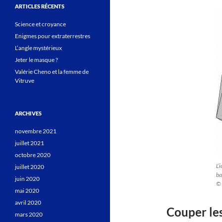
ARTICLES RÉCENTS
Science et croyance
Enigmes pour extraterrestres
L’angle mystérieux
Jeter le masque ?
Valérie Cheno et la femme de
Vitruve
ARCHIVES
novembre 2021
juillet 2021
octobre 2020
L’
juillet 2020
ba
juin 2020
© 
mai 2020
avril 2020
Couper les
mars 2020