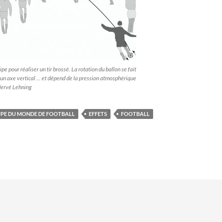
ipe pour réaliser un tir brossé. La rotation du ballon se fait
un axe vertical … et dépend de la pression atmosphérique
Hervé Lehning
PE DU MONDE DE FOOTBALL
EFFETS
FOOTBALL