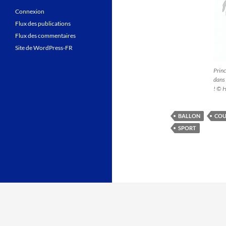
Connexion
Flux des publications
Flux des commentaires
Site de WordPress-FR
Princ
dans 
! © 
BALLON
COU
SPORT
Fièrement propulsé par WordPress