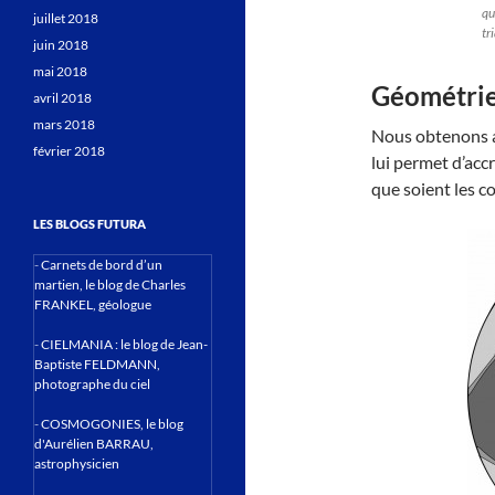
qu
juillet 2018
tr
juin 2018
mai 2018
Géométrie 
avril 2018
mars 2018
Nous obtenons ai
février 2018
lui permet d’accr
que soient les c
LES BLOGS FUTURA
-
Carnets de bord d’un
martien, le blog de Charles
FRANKEL, géologue
-
CIELMANIA : le blog de Jean-
Baptiste FELDMANN,
photographe du ciel
-
COSMOGONIES, le blog
d'Aurélien BARRAU,
astrophysicien