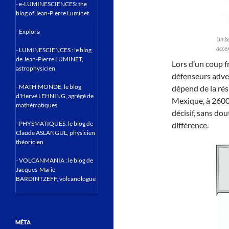
-
e-LUMINESCIENCES: the
blog of Jean-Pierre Luminet
-
Explora
Un ba
accen
-
LUMINESCIENCES : le blog
de Jean-Pierre LUMINET,
Lors d’un coup f
astrophysicien
défenseurs adver
-
MATH'MONDE, le blog
dépend de la rés
d'Hervé LEHNING, agrégé de
Mexique, à 2600 
mathématiques
décisif, sans dou
-
PHYSMATIQUES, le blog de
différence.
Claude ASLANGUL, physicien
théoricien
-
VOLCANMANIA : le blog de
Jacques-Marie
BARDINTZEFF, volcanologue
MÉTA