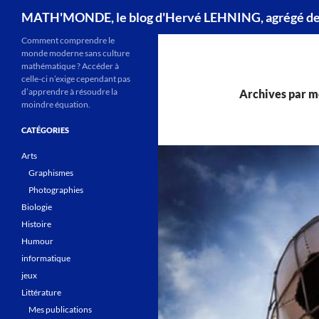
Recherche
MATH'MONDE, le blog d'Hervé LEHNING, agrégé d
Comment comprendre le
monde moderne sans culture
mathématique ? Accéder à
celle-ci n’exige cependant pas
d’apprendre à résoudre la
Archives par mo
moindre équation.
CATÉGORIES
Arts
Graphismes
Photographies
Biologie
Histoire
Humour
informatique
jeux
Littérature
Mes publications