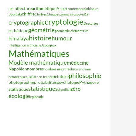
architecture
arithmétique
Art
art contemporain
binaire
chiffre
Bourbaki
Chiffres
Chuquet
coronavirus
covid19
cryptologie
cryptographie
Descartes
géométrie
esthétique
géométrie élémentaire
histoire
humour
himalaya
intelligence artificielle
Japon
jeux
Mathématiques
Modèle mathématique
médecine
Napoléon
nombres
nombres négatifs
obscurantisme
philosophie
peinture
octante
oiseaux
Patrice Jeener
photographie
probabilités
psychologie
Pythagore
statistiques
zéro
statistique
stendhal
écologie
épidémie