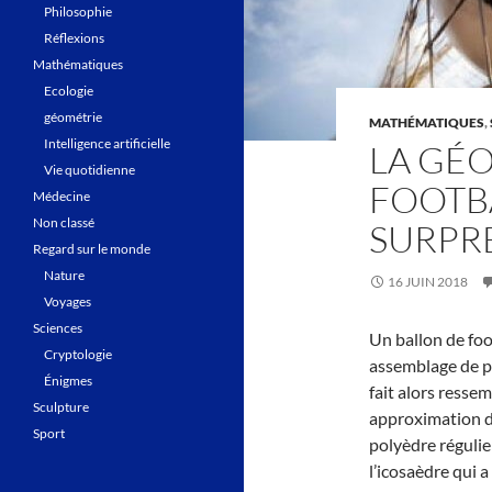
Philosophie
Réflexions
Mathématiques
Ecologie
géométrie
MATHÉMATIQUES
,
Intelligence artificielle
LA GÉ
Vie quotidienne
FOOTBA
Médecine
Non classé
SURPR
Regard sur le monde
Nature
16 JUIN 2018
Voyages
Sciences
Un ballon de foo
Cryptologie
assemblage de pi
Énigmes
fait alors resse
Sculpture
approximation d
Sport
polyèdre régulie
l’icosaèdre qui a