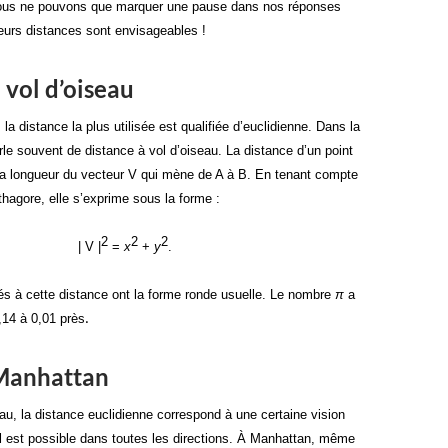
 nous ne pouvons que marquer une pause dans nos réponses
ieurs distances sont envisageables !
 vol d’oiseau
a distance la plus utilisée est qualifiée d’euclidienne. Dans la
rle souvent de distance à vol d’oiseau. La distance d’un point
 la longueur du vecteur V qui mène de A à B. En tenant compte
hagore, elle s’exprime sous la forme :
2
2
2
| V |
=
x
+
y
.
és à cette distance ont la forme ronde usuelle. Le nombre
π
a
,14 à 0,01 près
.
Manhattan
u, la distance euclidienne correspond à une certaine vision
l est possible dans toutes les directions. À Manhattan, même