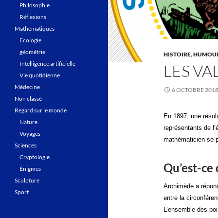
Philosophie
Réflexions
Mathématiques
Ecologie
géométrie
HISTOIRE
,
HUMOU
Intelligence artificielle
LES VA
Vie quotidienne
Médecine
6 OCTOBRE 201
Non classé
Regard sur le monde
En 1897, une résol
Nature
représentants de l’
Voyages
mathématicien se p
Sciences
Cryptologie
Qu’est-ce
Énigmes
Sculpture
Archimède a répondu
Sport
entre la circonfére
L’ensemble des poi