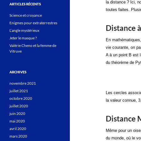
la distance ? Ici,
ARTICLES RÉCENTS
toutes faites. Plus
Science et croyance
Enigmes pour extraterrestres
Distance à
L’angle mystérieux
Jeter le masque ?
En mathématiques, l
Valérie Cheno et la femme de
vie courante, on pa
Vitruve
A à un point B est
du théorème de Pyt
ARCHIVES
novembre 2021
juillet 2021
Les cercles associ
octobre 2020
la valeur connue, 3
juillet 2020
juin 2020
Distance 
mai 2020
avril 2020
Même pour un oisea
mars 2020
du monde, où le vo