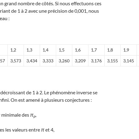
un grand nombre de côtés. Si nous effectuons ces
riant de 1 à 2 avec une précision de 0,001, nous
eau :
1,2
1,3
1,4
1,5
1,6
1,7
1,8
1,9
757
3,573
3,434
3,333
3,260
3,209
3,176
3,155
3,145
décroissant de 1 à 2. Le phénomène inverse se
infini. On est amené à plusieurs conjectures :
r minimale des
π
,
p
s les valeurs entre
π
et 4,