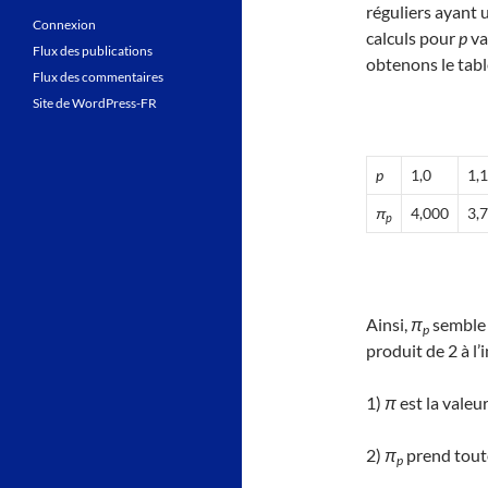
réguliers ayant 
Connexion
calculs pour
p
va
Flux des publications
obtenons le tabl
Flux des commentaires
Site de WordPress-FR
p
1,0
1,1
π
4,000
3,
p
Ainsi,
π
semble 
p
produit de 2 à l’
1)
π
est la valeu
2)
π
prend toute
p