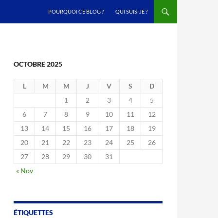
ALLER AU CONTENU
POURQUOI CE BLOG ?
QUI SUIS-JE ?
OCTOBRE 2025
L
M
M
J
V
S
D
1
2
3
4
5
6
7
8
9
10
11
12
13
14
15
16
17
18
19
20
21
22
23
24
25
26
27
28
29
30
31
« Nov
ÉTIQUETTES