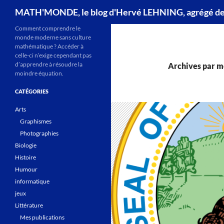
Recherche
MATH'MONDE, le blog d'Hervé LEHNING, agrégé d
Comment comprendre le
monde moderne sans culture
mathématique ? Accéder à
celle-ci n’exige cependant pas
d’apprendre à résoudre la
Archives par mo
moindre équation.
CATÉGORIES
Arts
Graphismes
Photographies
Biologie
Histoire
Humour
informatique
jeux
Littérature
Mes publications