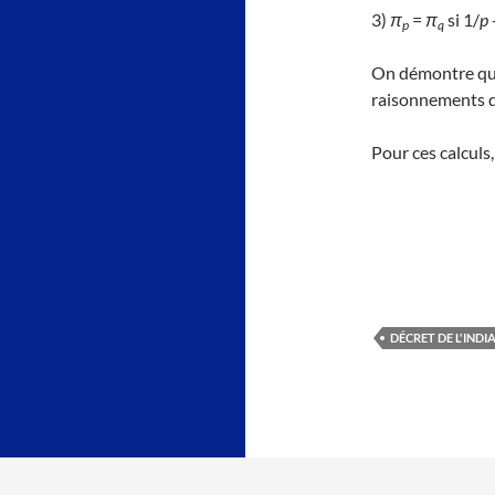
3)
π
=
π
si 1/
p
p
q
On démontre que 
raisonnements de
Pour ces calculs,
DÉCRET DE L'INDI