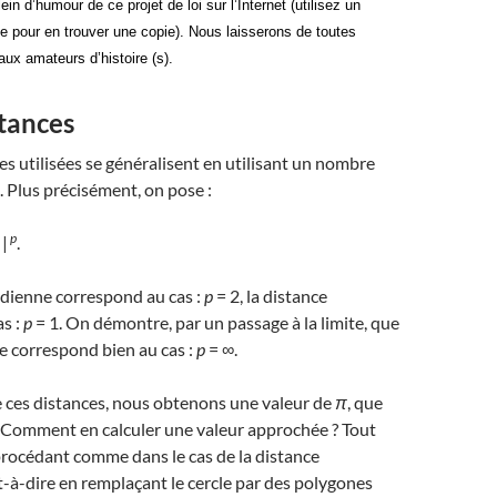
plein d’humour de ce projet de loi sur l’Internet (utilisez un
e pour en trouver une copie). Nous laisserons de toutes
aux amateurs d’histoire (s).
tances
ces utilisées se généralisent en utilisant un nombre
 Plus précisément, on pose :
p
|
.
idienne correspond au cas :
p
= 2, la distance
s :
p
= 1. On démontre, par un passage à la limite, que
ie correspond bien au cas :
p
= ∞.
 ces distances, nous obtenons une valeur de
π
, que
. Comment en calculer une valeur approchée ? Tout
rocédant comme dans le cas de la distance
st-à-dire en remplaçant le cercle par des polygones