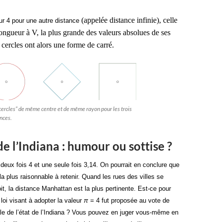
(appelée distance infinie), celle
ur 4 pour une autre distance
gueur à V, la plus grande des valeurs absolues de ses
cercles ont alors une forme de carré.
cercles” de même centre et de même rayon pour les trois
nces.
de l’Indiana : humour ou sottise ?
eux fois 4 et une seule fois 3,14. On pourrait en conclure que
la plus raisonnable à retenir. Quand les rues des villes se
it, la distance Manhattan est la plus pertinente. Est-ce pour
 loi visant à adopter la valeur
π
= 4 fut proposée au vote de
le de l’état de l’Indiana ? Vous pouvez en juger vous-même en