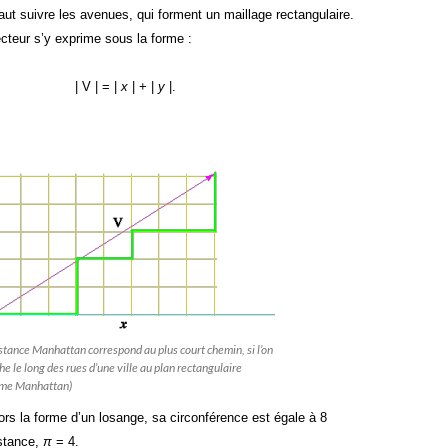
aut suivre les avenues, qui forment un maillage rectangulaire.
cteur s’y exprime sous la forme :
| V | = |
x
| + |
y
|.
stance Manhattan correspond au plus court chemin, si l’on
e le long des rues d’une ville au plan rectangulaire
me Manhattan)
lors la forme d’un losange, sa circonférence est égale à 8
istance,
π
= 4.