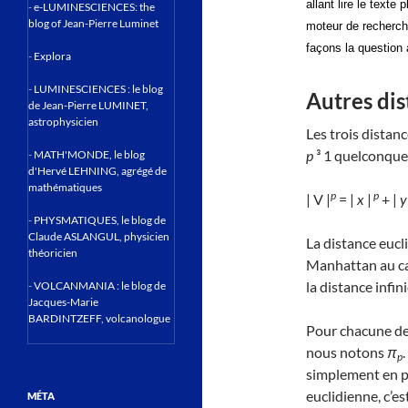
allant lire le texte 
-
e-LUMINESCIENCES: the
blog of Jean-Pierre Luminet
moteur de recherch
façons la question 
-
Explora
-
LUMINESCIENCES : le blog
Autres dis
de Jean-Pierre LUMINET,
astrophysicien
Les trois distan
p
³ 1 quelconque.
-
MATH'MONDE, le blog
d'Hervé LEHNING, agrégé de
mathématiques
p
p
| V |
= |
x
|
+ |
y
-
PHYSMATIQUES, le blog de
Claude ASLANGUL, physicien
La distance eucl
théoricien
Manhattan au ca
la distance infin
-
VOLCANMANIA : le blog de
Jacques-Marie
BARDINTZEFF, volcanologue
Pour chacune de
nous notons
π
p
simplement en p
euclidienne, c’e
MÉTA