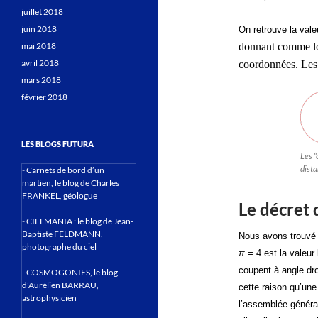
juillet 2018
juin 2018
On retrouve la vale
mai 2018
donnant comme lon
avril 2018
coordonnées. Les 
mars 2018
février 2018
LES BLOGS FUTURA
Les “
dista
-
Carnets de bord d’un
martien, le blog de Charles
FRANKEL, géologue
Le décret 
-
CIELMANIA : le blog de Jean-
Baptiste FELDMANN,
Nous avons trouvé d
photographe du ciel
π
= 4 est la valeur 
coupent à angle dro
-
COSMOGONIES, le blog
d'Aurélien BARRAU,
cette raison qu’une
astrophysicien
l’assemblée généra