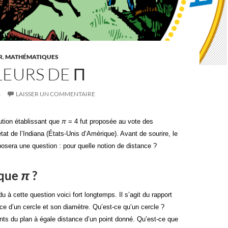
R
,
MATHÉMATIQUES
LEURS DE Π
8
LAISSER UN COMMENTAIRE
ution établissant que
π
= 4 fut proposée au vote des
état de l’Indiana (États-Unis d’Amérique). Avant de sourire, le
osera une question : pour quelle notion de distance ?
 que
π
?
 à cette question voici fort longtemps. Il s’agit du rapport
nce d’un cercle et son diamètre. Qu’est-ce qu’un cercle ?
nts du plan à égale distance d’un point donné. Qu’est-ce que