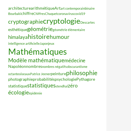
architecture
arithmétique
Art
art contemporain
binaire
chiffre
Bourbaki
Chiffres
Chuquet
coronavirus
covid19
cryptologie
cryptographie
Descartes
géométrie
esthétique
géométrie élémentaire
histoire
humour
himalaya
intelligence artificielle
Japon
jeux
Mathématiques
Modèle mathématique
médecine
Napoléon
nombres
nombres négatifs
obscurantisme
philosophie
peinture
octante
oiseaux
Patrice Jeener
photographie
probabilités
psychologie
Pythagore
statistiques
zéro
statistique
stendhal
écologie
épidémie