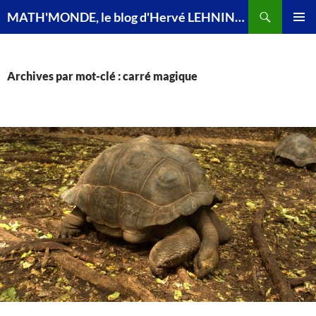
Recherche
MATH'MONDE, le blog d'Hervé LEHNING, agrégé de mathématiques
ALLER
MENU
AU
PRINCI
CONTENU
Archives par mot-clé : carré magique