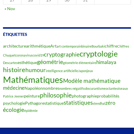
« Nov
ÉTIQUETTES
architecture
arithmétique
Art
chiffre
art contemporain
binaire
Bourbaki
Chiffres
cryptologie
cryptographie
Chuquet
coronavirus
covid19
géométrie
himalaya
esthétique
Descartes
géométrie élémentaire
histoire
humour
intelligence artificielle
Japon
jeux
Mathématiques
Modèle mathématique
médecine
Napoléon
nombres
nombres négatifs
obscurantisme
octante
oiseaux
philosophie
peinture
photographie
probabilités
Patrice Jeener
statistiques
zéro
psychologie
Pythagore
statistique
stendhal
écologie
épidémie