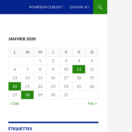
ALLER AU CONTENU
POURQUOI CE BLOG ?
QUI SUIS-JE ?
JANVIER 2020
L
M
M
J
V
S
D
1
2
3
4
5
6
7
8
9
10
11
12
13
14
15
16
17
18
19
20
21
22
23
24
25
26
27
28
29
30
31
« Déc
Fév »
ÉTIQUETTES