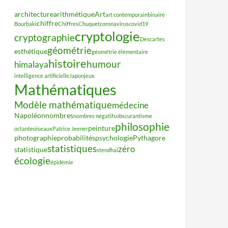
architecture
arithmétique
Art
art contemporain
binaire
chiffre
Bourbaki
Chiffres
Chuquet
coronavirus
covid19
cryptologie
cryptographie
Descartes
géométrie
esthétique
géométrie élémentaire
histoire
humour
himalaya
intelligence artificielle
Japon
jeux
Mathématiques
Modèle mathématique
médecine
Napoléon
nombres
nombres négatifs
obscurantisme
philosophie
peinture
octante
oiseaux
Patrice Jeener
photographie
probabilités
psychologie
Pythagore
statistiques
zéro
statistique
stendhal
écologie
épidémie