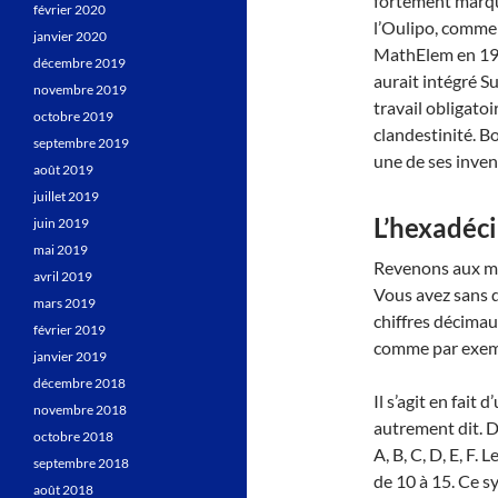
fortement marqué
février 2020
l’Oulipo, comme 
janvier 2020
MathElem en 1940
décembre 2019
aurait intégré Su
novembre 2019
travail obligatoi
octobre 2019
clandestinité. B
septembre 2019
une de ses inven
août 2019
juillet 2019
L’hexadéc
juin 2019
mai 2019
Revenons aux ma
avril 2019
Vous avez sans d
mars 2019
chiffres décimau
février 2019
comme par exe
janvier 2019
décembre 2018
Il s’agit en fait
novembre 2018
autrement dit. Dan
octobre 2018
A, B, C, D, E, F
septembre 2018
de 10 à 15. Ce s
août 2018