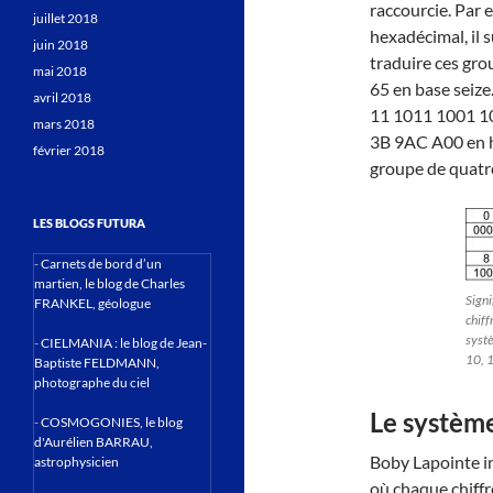
raccourcie. Par 
juillet 2018
hexadécimal, il s
juin 2018
traduire ces gro
mai 2018
65 en base seize.
avril 2018
11 1011 1001 10
mars 2018
3B 9AC A00 en h
février 2018
groupe de quatre
LES BLOGS FUTURA
-
Carnets de bord d’un
martien, le blog de Charles
Signi
FRANKEL, géologue
chiff
systè
-
CIELMANIA : le blog de Jean-
10, 1
Baptiste FELDMANN,
photographe du ciel
Le système
-
COSMOGONIES, le blog
d'Aurélien BARRAU,
Boby Lapointe i
astrophysicien
où chaque chiffr