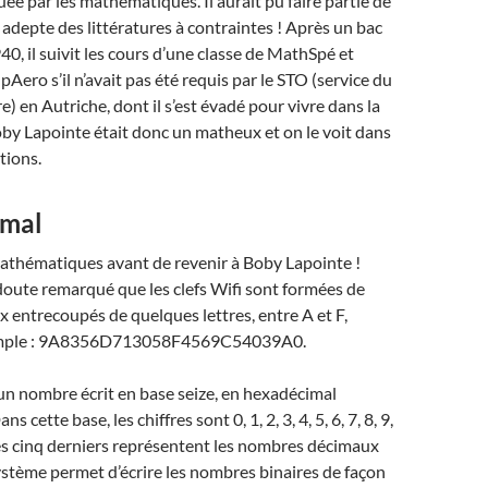
e par les mathématiques. Il aurait pu faire partie de
adepte des littératures à contraintes ! Après un bac
, il suivit les cours d’une classe de MathSpé et
pAero s’il n’avait pas été requis par le STO (service du
re) en Autriche, dont il s’est évadé pour vivre dans la
oby Lapointe était donc un matheux et on le voit dans
tions.
imal
thématiques avant de revenir à Boby Lapointe !
oute remarqué que les clefs Wifi sont formées de
x entrecoupés de quelques lettres, entre A et F,
mple : 9A8356D713058F4569C54039A0.
 d’un nombre écrit en base seize, en hexadécimal
s cette base, les chiffres sont 0, 1, 2, 3, 4, 5, 6, 7, 8, 9,
. Les cinq derniers représentent les nombres décimaux
ystème permet d’écrire les nombres binaires de façon