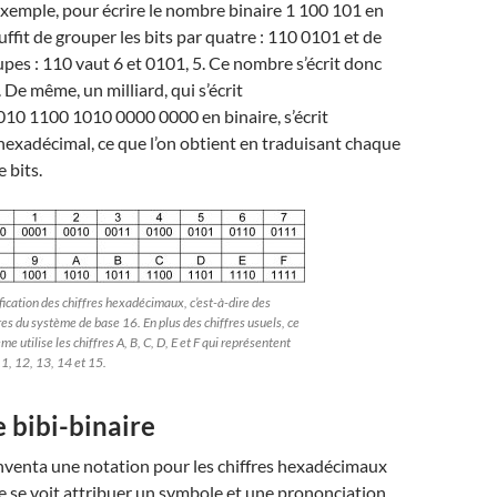
exemple, pour écrire le nombre binaire 1 100 101 en
uffit de grouper les bits par quatre : 110 0101 et de
upes : 110 vaut 6 et 0101, 5. Ce nombre s’écrit donc
 De même, un milliard, qui s’écrit
10 1100 1010 0000 0000 en binaire, s’écrit
exadécimal, ce que l’on obtient en traduisant chaque
 bits.
fication des chiffres hexadécimaux, c’est-à-dire des
res du système de base 16. En plus des chiffres usuels, ce
me utilise les chiffres A, B, C, D, E et F qui représentent
1, 12, 13, 14 et 15.
 bibi-binaire
nventa une notation pour les chiffres hexadécimaux
e se voit attribuer un symbole et une prononciation.