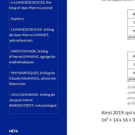
-
e-LUMINESCIENCES: the
blog of Jean-Pierre Luminet
-
Explora
-
LUMINESCIENCES : le blog
de Jean-Pierre LUMINET,
astrophysicien
-
MATH'MONDE, le blog
d'Hervé LEHNING, agrégé de
mathématiques
-
PHYSMATIQUES, le blog de
Claude ASLANGUL, physicien
théoricien
Systè
systè
-
VOLCANMANIA : le blog de
prono
Jacques-Marie
de l’
BARDINTZEFF, volcanologue
Ainsi 2019, qui
16² + 14 x 16 + 3,
MÉTA