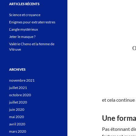
ARTICLES RÉCENTS
Science et croyance
Enigmes pour extraterrestres
L’angle mystérieux
Jeter le masque ?
Valérie Cheno et la femme de
O
Vitruve
ARCHIVES
novembre 2021
juillet 2021
octobre 2020
et cela continue
juillet 2020
juin 2020
Une forma
mai 2020
avril 2020
Pas étonnant dir
mars 2020