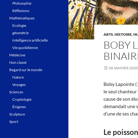
Philosophie
Réflexions
Mathématiques
Ecologie
géométrie
ARTS
,
HISTOIRE
,
H
Intelligence artificielle
BOBY L
Vie quotidienne
BINAIR
Médecine
Non classé
28 JANVIER 2020
Regard sur le monde
Nature
Boby Lapointe (
Voyages
le seul chanteur
Sciences
cause de son élo
Cryptologie
demandait une sa
Énigmes
d’une de ses chan
Sculpture
Sport
Le poisson