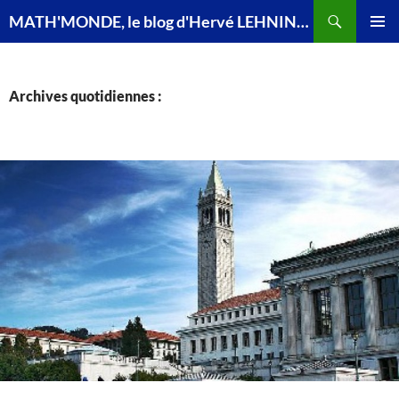
Recherche
MATH'MONDE, le blog d'Hervé LEHNING, agrégé de mathématiques
ALLER
MENU
AU
PRINCI
CONTENU
Archives quotidiennes :