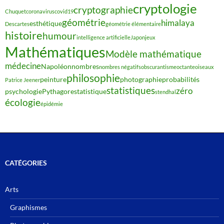
cryptologie
cryptographie
Chuquet
coronavirus
covid19
géométrie
himalaya
esthétique
Descartes
géométrie élémentaire
histoire
humour
intelligence artificielle
Japon
jeux
Mathématiques
Modèle mathématique
médecine
Napoléon
nombres
nombres négatifs
obscurantisme
octante
oiseaux
philosophie
peinture
photographie
probabilités
Patrice Jeener
statistiques
zéro
psychologie
Pythagore
statistique
stendhal
écologie
épidémie
CATÉGORIES
Arts
Graphismes