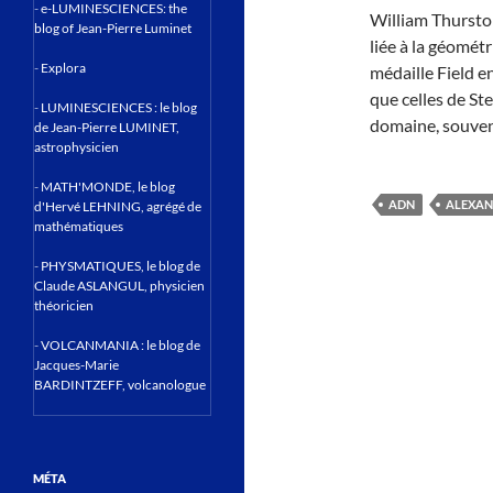
-
e-LUMINESCIENCES: the
William Thurston
blog of Jean-Pierre Luminet
liée à la géométr
-
Explora
médaille Field e
que celles de St
-
LUMINESCIENCES : le blog
domaine, souvent
de Jean-Pierre LUMINET,
astrophysicien
-
MATH'MONDE, le blog
ADN
ALEXAN
d'Hervé LEHNING, agrégé de
mathématiques
-
PHYSMATIQUES, le blog de
Claude ASLANGUL, physicien
théoricien
-
VOLCANMANIA : le blog de
Jacques-Marie
BARDINTZEFF, volcanologue
MÉTA