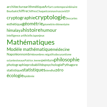
architecture
arithmétique
Art
art contemporain
binaire
chiffre
Bourbaki
Chiffres
Chuquet
coronavirus
covid19
cryptologie
cryptographie
Descartes
géométrie
esthétique
géométrie élémentaire
histoire
humour
himalaya
intelligence artificielle
Japon
jeux
Mathématiques
Modèle mathématique
médecine
Napoléon
nombres
nombres négatifs
obscurantisme
philosophie
peinture
octante
oiseaux
Patrice Jeener
photographie
probabilités
psychologie
Pythagore
statistiques
zéro
statistique
stendhal
écologie
épidémie