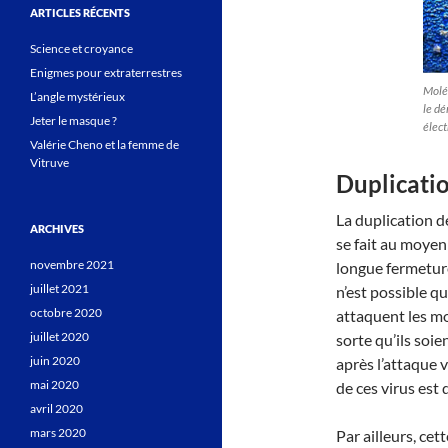
ARTICLES RÉCENTS
Science et croyance
Enigmes pour extraterrestres
Molé
L’angle mystérieux
le dé
Jeter le masque ?
élect
Valérie Cheno et la femme de
Vitruve
Duplicati
La duplication 
ARCHIVES
se fait au moyen
novembre 2021
longue fermeture
juillet 2021
n’est possible q
octobre 2020
attaquent les mo
juillet 2020
sorte qu’ils soi
juin 2020
après l’attaque v
mai 2020
de ces virus est
avril 2020
mars 2020
Par ailleurs, ce