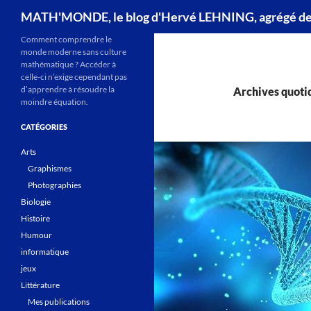
Recherche
MATH'MONDE, le blog d'Hervé LEHNING, agrégé d
Comment comprendre le
monde moderne sans culture
mathématique ? Accéder à
celle-ci n’exige cependant pas
d’apprendre à résoudre la
Archives quotid
moindre équation.
CATÉGORIES
Arts
Graphismes
Photographies
Biologie
Histoire
Humour
informatique
jeux
Littérature
Mes publications