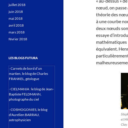
« au-dessus » de
juillet 2018
nœud, on passe à
juin 2018
théorie des nœud
mai 2018
à une courbe non
avril 2018
deux nœuds sont
mars 2018
essaye d’introdui
février 2018
mathématiques 
équivalent. Henr
particulièrement
LES BLOGS FUTURA
malheureusement
-
Carnets de bord d’un
martien, le blog de Charles
FRANKEL, géologue
-
CIELMANIA : le blog de Jean-
Baptiste FELDMANN,
photographe du ciel
-
COSMOGONIES, le blog
Step
d'Aurélien BARRAU,
et Mi
astrophysicien
Clay 