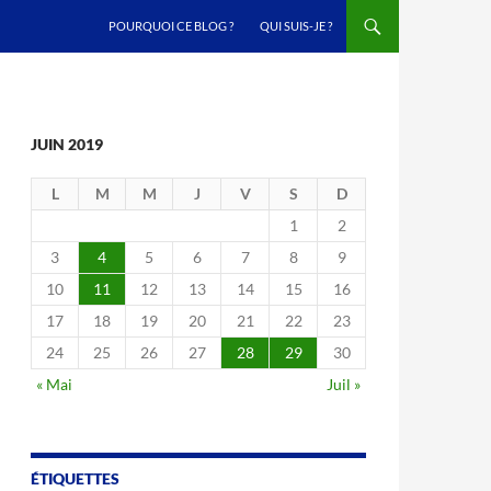
ALLER AU CONTENU
POURQUOI CE BLOG ?
QUI SUIS-JE ?
JUIN 2019
L
M
M
J
V
S
D
1
2
3
4
5
6
7
8
9
10
11
12
13
14
15
16
17
18
19
20
21
22
23
24
25
26
27
28
29
30
« Mai
Juil »
ÉTIQUETTES