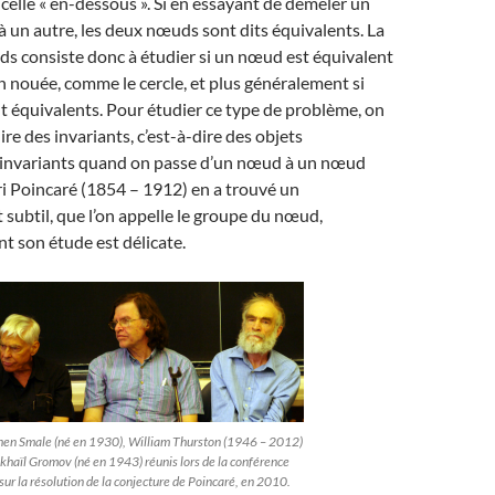
 celle « en-dessous ». Si en essayant de démêler un
 un autre, les deux nœuds sont dits équivalents. La
s consiste donc à étudier si un nœud est équivalent
 nouée, comme le cercle, et plus généralement si
 équivalents. Pour étudier ce type de problème, on
re des invariants, c’est-à-dire des objets
invariants quand on passe d’un nœud à un nœud
i Poincaré (1854 – 1912) en a trouvé un
 subtil, que l’on appelle le groupe du nœud,
 son étude est délicate.
hen Smale (né en 1930), William Thurston (1946 – 2012)
khaïl Gromov (né en 1943) réunis lors de la conférence
sur la résolution de la conjecture de Poincaré, en 2010.