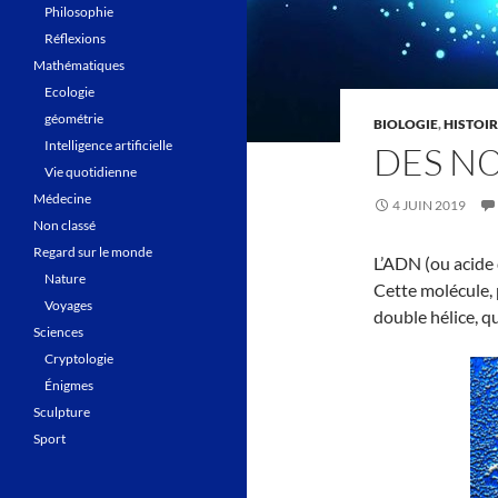
Philosophie
Réflexions
Mathématiques
Ecologie
géométrie
BIOLOGIE
,
HISTOIR
Intelligence artificielle
DES N
Vie quotidienne
Médecine
4 JUIN 2019
Non classé
Regard sur le monde
L’ADN (ou acide 
Nature
Cette molécule, 
Voyages
double hélice, q
Sciences
Cryptologie
Énigmes
Sculpture
Sport