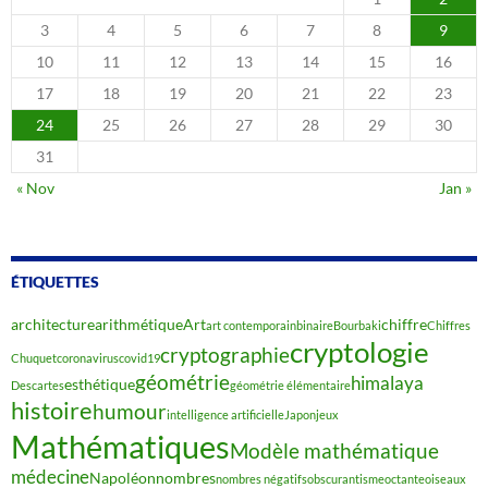
3
4
5
6
7
8
9
10
11
12
13
14
15
16
17
18
19
20
21
22
23
24
25
26
27
28
29
30
31
« Nov
Jan »
ÉTIQUETTES
architecture
arithmétique
Art
chiffre
art contemporain
binaire
Bourbaki
Chiffres
cryptologie
cryptographie
Chuquet
coronavirus
covid19
géométrie
himalaya
esthétique
Descartes
géométrie élémentaire
histoire
humour
intelligence artificielle
Japon
jeux
Mathématiques
Modèle mathématique
médecine
Napoléon
nombres
nombres négatifs
obscurantisme
octante
oiseaux