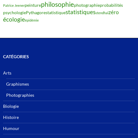
philosophie
peinture
photographie
probabilités
Patrice Jeener
statistiques
zéro
psychologie
Pythagore
statistique
stendhal
écologie
épidémie
CATÉGORIES
Arts
Graphismes
Photographies
Biologie
Histoire
Humour