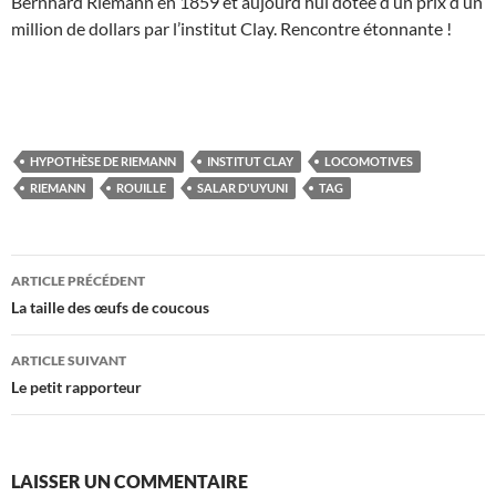
Bernhard Riemann en 1859 et aujourd’hui dotée d’un prix d’un
million de dollars par l’institut Clay. Rencontre étonnante !
HYPOTHÈSE DE RIEMANN
INSTITUT CLAY
LOCOMOTIVES
RIEMANN
ROUILLE
SALAR D'UYUNI
TAG
Navigation
ARTICLE PRÉCÉDENT
des
La taille des œufs de coucous
articles
ARTICLE SUIVANT
Le petit rapporteur
LAISSER UN COMMENTAIRE