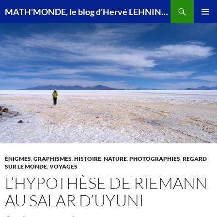
Recherche
MATH'MONDE, le blog d'Hervé LEHNING, agrégé de mathématiques
ALLER
MENU
AU
PRINCI
CONTENU
ÉNIGMES
,
GRAPHISMES
,
HISTOIRE
,
NATURE
,
PHOTOGRAPHIES
,
REGARD
SUR LE MONDE
,
VOYAGES
L’HYPOTHÈSE DE RIEMANN
AU SALAR D’UYUNI