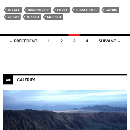
ATLACE
BARDINTZEFF
FIÉVET
FRANCE INTER
GUÉRIN
JAPON
JUZEAU
MOREAU
Navigation
← PRÉCÉDENT
1
2
3
4
SUIVANT →
des
articles
GALERIES