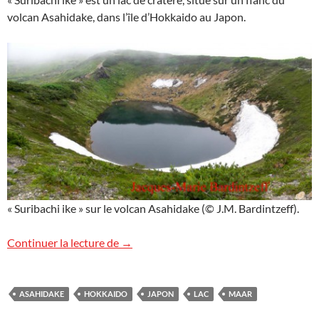
volcan Asahidake, dans l’île d’Hokkaido au Japon.
« Suribachi ike » sur le volcan Asahidake (© J.M. Bardintzeff).
Suribachi ike, Japon
Continuer la lecture de
→
ASAHIDAKE
HOKKAIDO
JAPON
LAC
MAAR