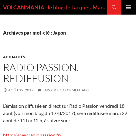
Recherche
VOLCANMANIA : le blog de Jacques-Marie BARDINTZEFF, volcanologue
ALLER
MENU
AU
PRINCI
CONTENU
Archives par mot-clé : Japon
ACTUALITÉS
RADIO PASSION,
REDIFFUSION
AOÛT 19, 2017
LAISSER UN COMMENTAIRE
L’émission diffusée en direct sur Radio Passion vendredi 18
août (voir mon blog du 17/8/2017), sera rediffusée mardi 22
août de 11 h à 12 h, à suivre sur :
http://www.radiopassion.fr/