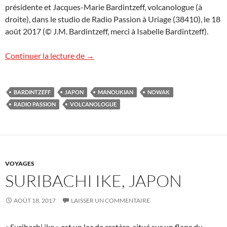
présidente et Jacques-Marie Bardintzeff, volcanologue (à
droite), dans le studio de Radio Passion à Uriage (38410), le 18
août 2017 (© J.M. Bardintzeff, merci à Isabelle Bardintzeff).
Radio Passion, rediffusion
Continuer la lecture de
→
BARDINTZEFF
JAPON
MANOUKIAN
NOWAK
RADIO PASSION
VOLCANOLOGUE
VOYAGES
SURIBACHI IKE, JAPON
AOÛT 18, 2017
LAISSER UN COMMENTAIRE
« Suribachi ike » est un lac de cratère, situé sur un flanc du