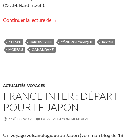
(© J.M. Bardintzeff).
Volcan Oakandake, Hokkaido, Japon
Continuer la lecture de
→
ATLACE
BARDINTZEFF
CÔNE VOLCANIQUE
JAPON
MOREAU
OAKANDAKE
ACTUALITÉS
,
VOYAGES
FRANCE INTER : DÉPART
POUR LE JAPON
AOÛT 8, 2017
LAISSER UN COMMENTAIRE
Un voyage volcanologique au Japon (voir mon blog du 18