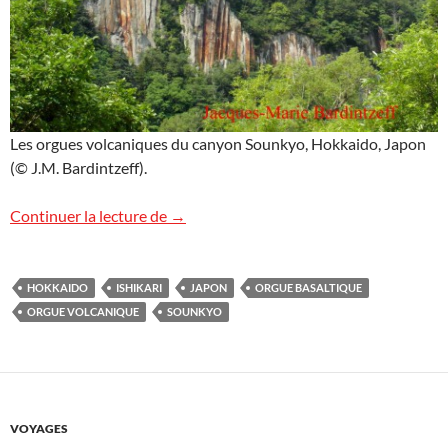
Les orgues volcaniques du canyon Sounkyo, Hokkaido, Japon
(© J.M. Bardintzeff).
Le canyon Sounkyo
Continuer la lecture de
→
HOKKAIDO
ISHIKARI
JAPON
ORGUE BASALTIQUE
ORGUE VOLCANIQUE
SOUNKYO
VOYAGES