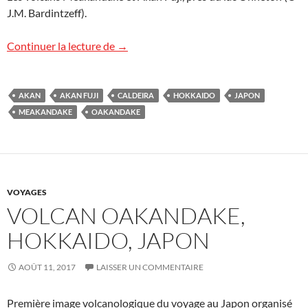
J.M. Bardintzeff).
Volcans Meakandake et Akan Fuji, Japon
Continuer la lecture de
→
AKAN
AKAN FUJI
CALDEIRA
HOKKAIDO
JAPON
MEAKANDAKE
OAKANDAKE
VOYAGES
VOLCAN OAKANDAKE,
HOKKAIDO, JAPON
AOÛT 11, 2017
LAISSER UN COMMENTAIRE
Première image volcanologique du voyage au Japon organisé