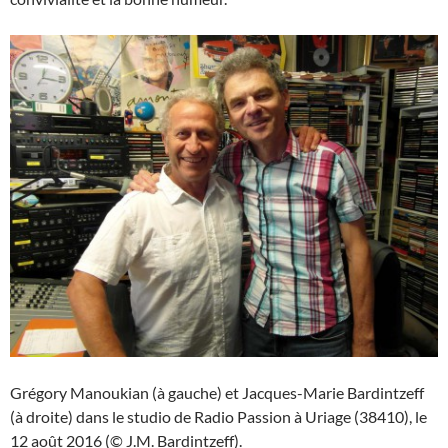
Grégory Manoukian (à gauche) et Jacques-Marie Bardintzeff
(à droite) dans le studio de Radio Passion à Uriage (38410), le
12 août 2016 (© J.M. Bardintzeff).