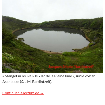
« Mangetsu no ike », le « lac de la Pleine lune », sur le volcan
Asahidake (© J.M. Bardintzeff).
Le lac de la Pleine lune
Continuer la lecture de
→