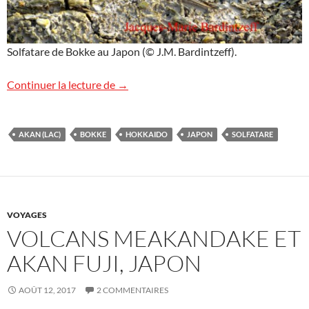
Solfatare de Bokke au Japon (© J.M. Bardintzeff).
Sur la Lune ?
Continuer la lecture de
→
AKAN (LAC)
BOKKE
HOKKAIDO
JAPON
SOLFATARE
VOYAGES
VOLCANS MEAKANDAKE ET
AKAN FUJI, JAPON
AOÛT 12, 2017
2 COMMENTAIRES