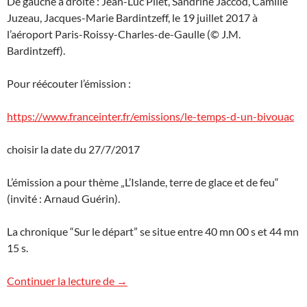
De gauche à droite : Jean-Luc Pilet, Sandrine Jaccod, Camille
Juzeau, Jacques-Marie Bardintzeff, le 19 juillet 2017 à
l’aéroport Paris-Roissy-Charles-de-Gaulle (© J.M.
Bardintzeff).
Pour réécouter l’émission :
https://www.franceinter.fr/emissions/le-temps-d-un-bivouac
choisir la date du 27/7/2017
L’émission a pour thème „L’Islande, terre de glace et de feu“
(invité : Arnaud Guérin).
La chronique “Sur le départ” se situe entre 40 mn 00 s et 44 mn
15 s.
France Inter : départ pour le Japon
Continuer la lecture de
→