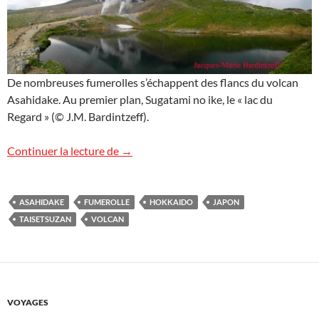
De nombreuses fumerolles s’échappent des flancs du volcan
Asahidake. Au premier plan, Sugatami no ike, le « lac du
Regard » (© J.M. Bardintzeff).
Volcan Asahidake, Japon
Continuer la lecture de
→
ASAHIDAKE
FUMEROLLE
HOKKAIDO
JAPON
TAISETSUZAN
VOLCAN
VOYAGES