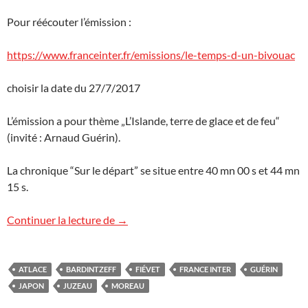
Pour réécouter l’émission :
https://www.franceinter.fr/emissions/le-temps-d-un-bivouac
choisir la date du 27/7/2017
L’émission a pour thème „L’Islande, terre de glace et de feu“
(invité : Arnaud Guérin).
La chronique “Sur le départ” se situe entre 40 mn 00 s et 44 mn
15 s.
France Inter : départ pour le Japon
Continuer la lecture de
→
ATLACE
BARDINTZEFF
FIÉVET
FRANCE INTER
GUÉRIN
JAPON
JUZEAU
MOREAU