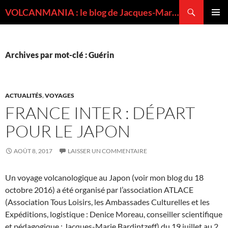
Recherche
VOLCANMANIA : le blog de Jacques-Marie BARDINTZEFF, volcanologue
ALLER
MENU
AU
PRINCI
CONTENU
Archives par mot-clé : Guérin
ACTUALITÉS
,
VOYAGES
FRANCE INTER : DÉPART
POUR LE JAPON
AOÛT 8, 2017
LAISSER UN COMMENTAIRE
Un voyage volcanologique au Japon (voir mon blog du 18
octobre 2016) a été organisé par l’association ATLACE
(Association Tous Loisirs, les Ambassades Culturelles et les
Expéditions, logistique : Denice Moreau, conseiller scientifique
et pédagogique : Jacques-Marie Bardintzeff) du 19 juillet au 2