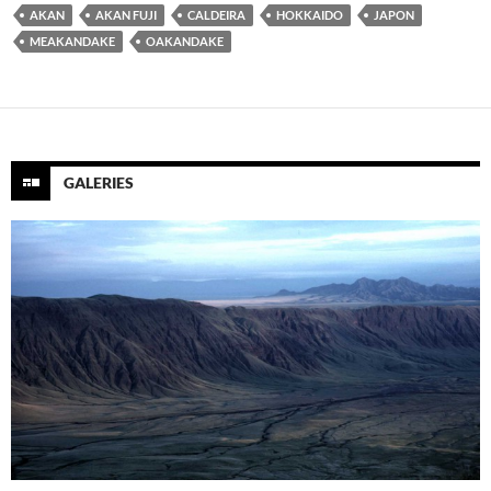
AKAN
AKAN FUJI
CALDEIRA
HOKKAIDO
JAPON
MEAKANDAKE
OAKANDAKE
GALERIES