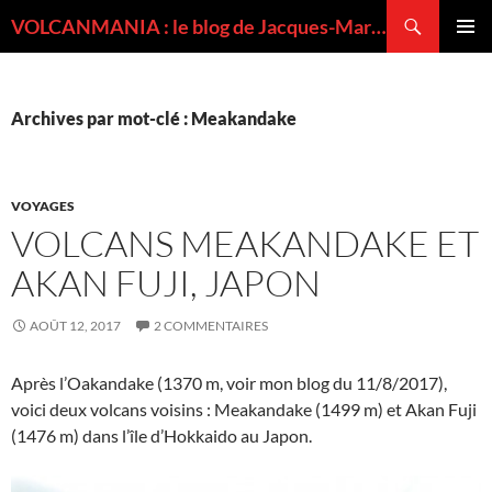
Recherche
VOLCANMANIA : le blog de Jacques-Marie BARDINTZEFF, volcanologue
ALLER
MENU
AU
PRINCI
CONTENU
Archives par mot-clé : Meakandake
VOYAGES
VOLCANS MEAKANDAKE ET
AKAN FUJI, JAPON
AOÛT 12, 2017
2 COMMENTAIRES
Après l’Oakandake (1370 m, voir mon blog du 11/8/2017),
voici deux volcans voisins : Meakandake (1499 m) et Akan Fuji
(1476 m) dans l’île d’Hokkaido au Japon.