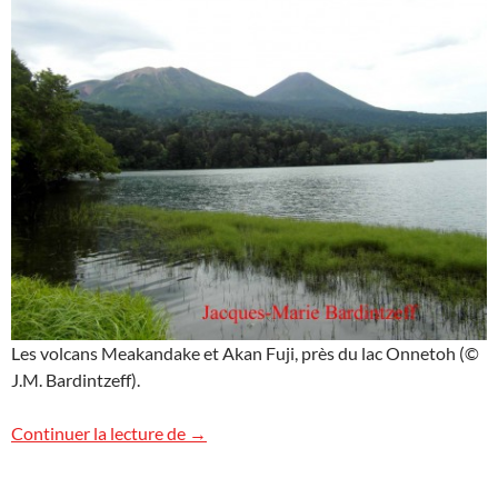
Les volcans Meakandake et Akan Fuji, près du lac Onnetoh (©
J.M. Bardintzeff).
Volcans Meakandake et Akan Fuji, Japon
Continuer la lecture de
→