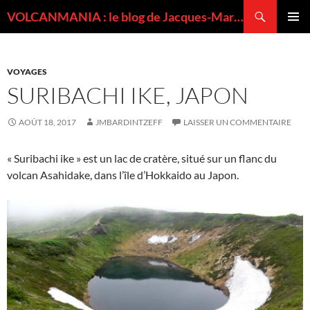
Recherche
VOLCANMANIA : le blog de Jacques-Marie BARDINTZEFF, volcanologue
ALLER
MENU
AU
PRINCI
CONTENU
VOYAGES
SURIBACHI IKE, JAPON
AOÛT 18, 2017
JMBARDINTZEFF
LAISSER UN COMMENTAIRE
« Suribachi ike » est un lac de cratère, situé sur un flanc du
volcan Asahidake, dans l’île d’Hokkaido au Japon.