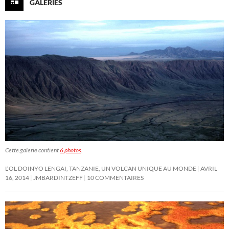
GALERIES
Cette galerie contient
6 photos
.
L’OL DOINYO LENGAI, TANZANIE, UN VOLCAN UNIQUE AU MONDE
AVRIL
16, 2014
JMBARDINTZEFF
10 COMMENTAIRES