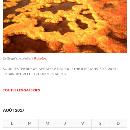
Cette galerie contient
8 photos
.
SOURCES THERMOMINÉRALES À DALLOL, ÉTHIOPIE
JANVIER 5, 2014
JMBARDINTZEFF
12 COMMENTAIRES
TOUTES LES GALERIES
→
AOÛT 2017
L
M
M
J
V
S
D