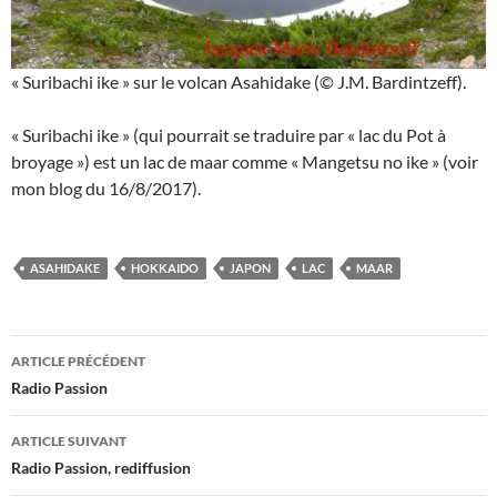
« Suribachi ike » sur le volcan Asahidake (© J.M. Bardintzeff).
« Suribachi ike » (qui pourrait se traduire par « lac du Pot à
broyage ») est un lac de maar comme « Mangetsu no ike » (voir
mon blog du 16/8/2017).
ASAHIDAKE
HOKKAIDO
JAPON
LAC
MAAR
Navigation
ARTICLE PRÉCÉDENT
des
Radio Passion
articles
ARTICLE SUIVANT
Radio Passion, rediffusion