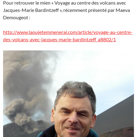
Pour retrouver le mien « Voyage au centre des volcans avec
Jacques-Marie Bardintzeff », récemment présenté par Maeva
Demougeot :
http://www.laoujetemmenerai.com/article/voyage-au-centre-
des-volcans-avec-jacques-marie-bardintzeff_a8802/1