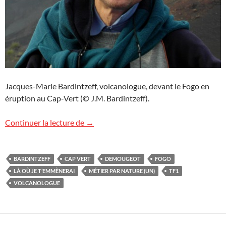
Jacques-Marie Bardintzeff, volcanologue, devant le Fogo en
éruption au Cap-Vert (© J.M. Bardintzeff).
Là où je t’emmènerai
Continuer la lecture de
→
BARDINTZEFF
CAP VERT
DEMOUGEOT
FOGO
LÀ OÙ JE T’EMMÈNERAI
MÉTIER PAR NATURE (UN)
TF1
VOLCANOLOGUE