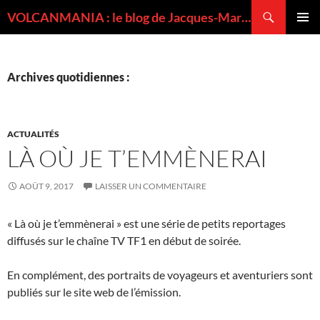
Recherche
VOLCANMANIA : le blog de Jacques-Marie BARDINTZEFF, volcanologue
ALLER
MENU
AU
PRINCI
CONTENU
Archives quotidiennes :
ACTUALITÉS
LÀ OÙ JE T’EMMÈNERAI
AOÛT 9, 2017
LAISSER UN COMMENTAIRE
« Là où je t’emmènerai » est une série de petits reportages
diffusés sur le chaîne TV TF1 en début de soirée.
En complément, des portraits de voyageurs et aventuriers sont
publiés sur le site web de l’émission.