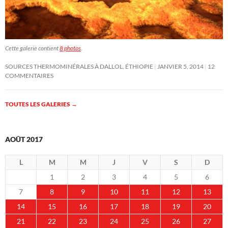
Cette galerie contient
8 photos
.
SOURCES THERMOMINÉRALES À DALLOL, ÉTHIOPIE
JANVIER 5, 2014
12
COMMENTAIRES
TOUTES LES GALERIES
→
AOÛT 2017
L
M
M
J
V
S
D
1
2
3
4
5
6
7
8
9
10
11
12
13
14
15
16
17
18
19
20
21
22
23
24
25
26
27