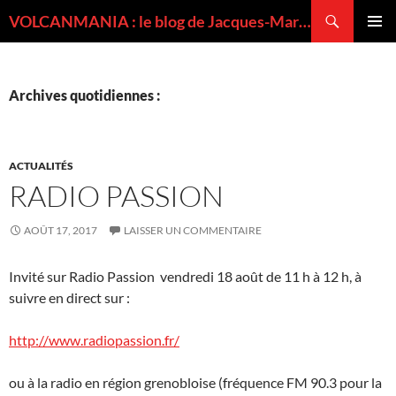
Recherche
VOLCANMANIA : le blog de Jacques-Marie BARDINTZEFF, volcanologue
ALLER
MENU
AU
PRINCI
CONTENU
Archives quotidiennes :
ACTUALITÉS
RADIO PASSION
AOÛT 17, 2017
LAISSER UN COMMENTAIRE
Invité sur Radio Passion vendredi 18 août de 11 h à 12 h, à
suivre en direct sur :
http://www.radiopassion.fr/
ou à la radio en région grenobloise (fréquence FM 90.3 pour la