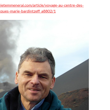
jetemmenerai.com/article/voyage-au-centre-des-
cques-marie-bardintzeff_a8802/1