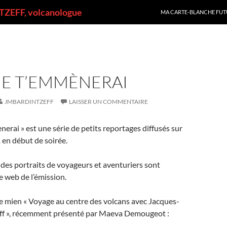
ALLER AU CONTENU
ZEFF, volcanologue
MA CARTE-BLANCHE FUT
JE T’EMMÈNERAI
JMBARDINTZEFF
LAISSER UN COMMENTAIRE
nerai » est une série de petits reportages diffusés sur
 en début de soirée.
des portraits de voyageurs et aventuriers sont
te web de l’émission.
e mien « Voyage au centre des volcans avec Jacques-
ff », récemment présenté par Maeva Demougeot :