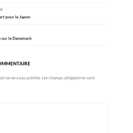
on
NT
art pour le Japon
he sur le Danemark
COMMENTAIRE
il ne sera pas publiée.
Les champs obligatoires sont