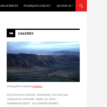
URA-SCIENCES
POURQUOI CE BLOG ?
QUI SUIS-JE ?
GALERIES
Cette galerie contient
6 photos
.
L’OL DOINYO LENGAI, TANZANIE, UN VOLCAN
UNIQUE AU MONDE
AVRIL 16, 2014
JMBARDINTZEFF
10 COMMENTAIRES