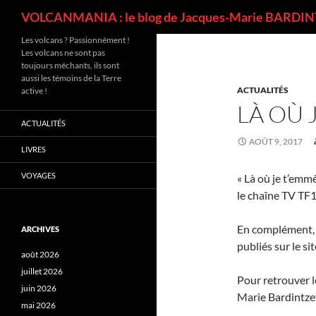
Recherche
VOLCANMANIA : le blog de Jacques-Marie BARDINT
Les volcans ? Passionnément !
Les volcans ne sont pas
toujours méchants, ils sont
aussi les témoins de la Terre
ACTUALITÉS
active !
LÀ OÙ 
ACTUALITÉS
AOÛT 9, 2017
LIVRES
VOYAGES
« Là où je t’emmè
le chaîne TV TF1
En complément, 
ARCHIVES
publiés sur le si
août 2026
juillet 2026
Pour retrouver l
juin 2026
Marie Bardintze
mai 2026