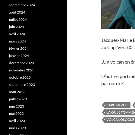
septembre 2024
août 2024
juillet 2024
juin 2024
avril 2024
Jacques-Marie Ba
mars 2024
au Cap-Vert (© J
février 2024
janvier 2024
„Un volcan en ér
décembre 2023
novembre 2023
D’autres portrai
octobre 2023
par nature”.
septembre 2023
août 2023
juillet 2023
BARDINTZEFF
juin 2023
LÀ OÙ JE T’EMMÈ
mai 2023
VOLCANOLOGUE
avril 2023
mars 2023