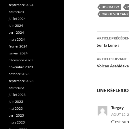
septembre 2024
HOKKAIDO
I
août 2024
ORGUE VOLCANI
juillet 2024
juin 2024
avril 2024
Navigati
ARTICLE PRÉCÉDE
mars 2024
des
Sur la Lune ?
février 2024
janvier 2024
articles
ARTICLE SUIVANT
décembre 2023
Volcan Asahidake
novembre 2023
octobre 2023
septembre 2023
août 2023
UNE RÉFLEXIO
juillet 2023
juin 2023
Turgay
mai 2023
AOÛT 15, 2
avril 2023
C’est su
mars 2023