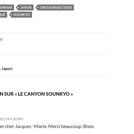
SHIKARI
JAPON
ORGUE BASALTIQUE
QUE
SOUNKYO
on
NT
, Japon
N SUR « LE CANYON SOUNKYO »
017 À 9:30 PM
per cher Jacques -Marie. Merci beaucoup. Bises