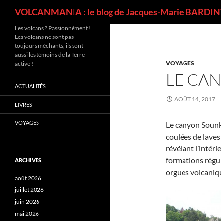
Recherche
VOLCANMANIA : le blog de Jacques-Marie BARDINT
Les volcans ? Passionnément !
Les volcans ne sont pas
toujours méchants, ils sont
aussi les témoins de la Terre
VOYAGES
active !
LE CA
ACTUALITÉS
AOÛT 14, 2017
LIVRES
VOYAGES
Le canyon Sounky
coulées de laves
révélant l’intér
formations régul
ARCHIVES
orgues volcaniq
août 2026
juillet 2026
juin 2026
mai 2026