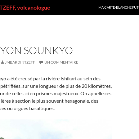
ALLER AU CONTENU
ZEFF, volcanologue
MA CARTE-BLANCHE FUT
NYON SOUNKYO
JMBARDINTZEFF
UN COMMENTAIRE
o a été creusé par la rivière Ishikari au sein des
 pétrifiées, sur une longueur de plus de 20 kilomètres,
ieur de celles-ci en prismes majestueux. On appelle ces
ières à section le plus souvent hexagonale, des
ues ou orgues basaltiques.