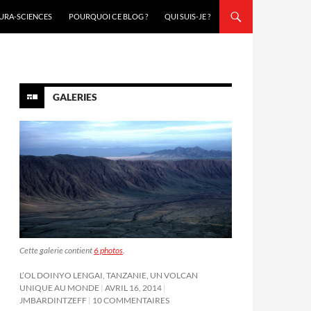
URA-SCIENCES
POURQUOI CE BLOG ?
QUI SUIS-JE ?
GALERIES
Cette galerie contient
6 photos
.
L’OL DOINYO LENGAI, TANZANIE, UN VOLCAN
UNIQUE AU MONDE
AVRIL 16, 2014
JMBARDINTZEFF
10 COMMENTAIRES