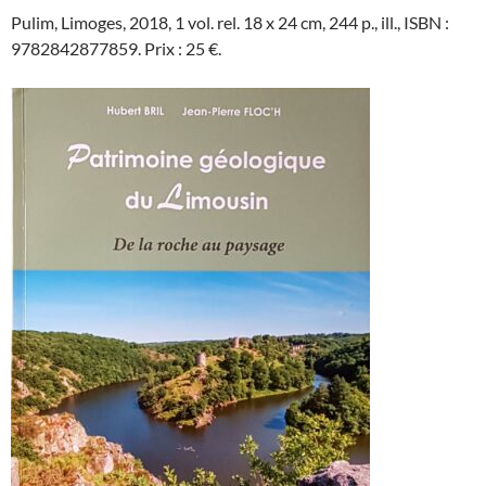
Pulim, Limoges, 2018, 1 vol. rel. 18 x 24 cm, 244 p., ill., ISBN :
9782842877859. Prix : 25 €.