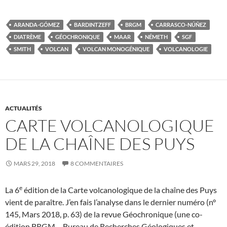
ARANDA-GÓMEZ
BARDINTZEFF
BRGM
CARRASCO-NÚÑEZ
DIATRÈME
GÉOCHRONIQUE
MAAR
NÉMETH
SGF
SMITH
VOLCAN
VOLCAN MONOGÉNIQUE
VOLCANOLOGIE
ACTUALITÉS
CARTE VOLCANOLOGIQUE
DE LA CHAÎNE DES PUYS
MARS 29, 2018
8 COMMENTAIRES
e
La 6
édition de la Carte volcanologique de la chaîne des Puys
vient de paraître. J’en fais l’analyse dans le dernier numéro (n°
145, Mars 2018, p. 63) de la revue Géochronique (une co-
édition BRGM – Bureau de Recherches Géologiques et