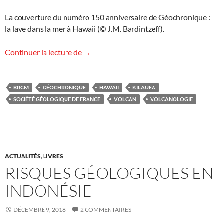
La couverture du numéro 150 anniversaire de Géochronique :
la lave dans la mer à Hawaii (© J.M. Bardintzeff).
Géochronique : numéro anniversaire 150, 
Continuer la lecture de
→
BRGM
GÉOCHRONIQUE
HAWAII
KILAUEA
SOCIÉTÉ GÉOLOGIQUE DE FRANCE
VOLCAN
VOLCANOLOGIE
ACTUALITÉS
,
LIVRES
RISQUES GÉOLOGIQUES EN
INDONÉSIE
DÉCEMBRE 9, 2018
2 COMMENTAIRES