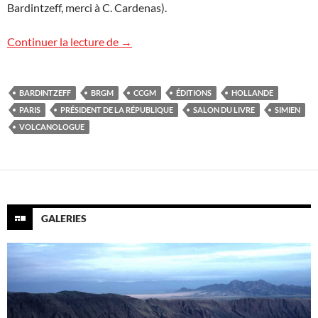
Bardintzeff, merci à C. Cardenas).
Salon du livre
Continuer la lecture de
→
BARDINTZEFF
BRGM
CCGM
ÉDITIONS
HOLLANDE
PARIS
PRÉSIDENT DE LA RÉPUBLIQUE
SALON DU LIVRE
SIMIEN
VOLCANOLOGUE
GALERIES