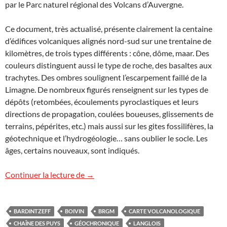
par le Parc naturel régional des Volcans d’Auvergne.
Ce document, très actualisé, présente clairement la centaine
d’édifices volcaniques alignés nord-sud sur une trentaine de
kilomètres, de trois types différents : cône, dôme, maar. Des
couleurs distinguent aussi le type de roche, des basaltes aux
trachytes. Des ombres soulignent l’escarpement faillé de la
Limagne. De nombreux figurés renseignent sur les types de
dépôts (retombées, écoulements pyroclastiques et leurs
directions de propagation, coulées boueuses, glissements de
terrains, pépérites, etc.) mais aussi sur les gites fossilifères, la
géotechnique et l’hydrogéologie… sans oublier le socle. Les
âges, certains nouveaux, sont indiqués.
Carte volcanologique de la chaîne des P
Continuer la lecture de
→
BARDINTZEFF
BOIVIN
BRGM
CARTE VOLCANOLOGIQUE
CHAÎNE DES PUYS
GÉOCHRONIQUE
LANGLOIS