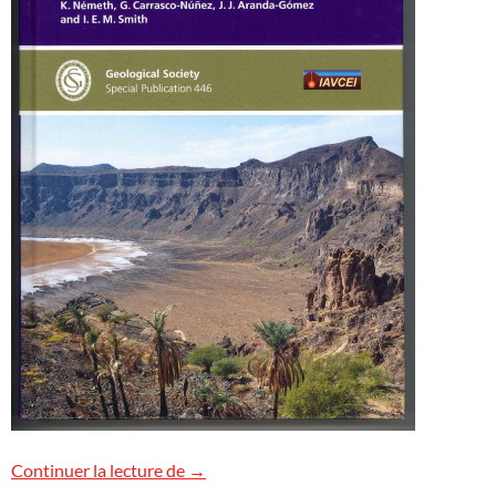
Volcans monogéniques
Continuer la lecture de
→