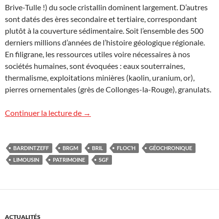
Brive-Tulle !) du socle cristallin dominent largement. D’autres
sont datés des ères secondaire et tertiaire, correspondant
plutôt à la couverture sédimentaire. Soit l’ensemble des 500
derniers millions d’années de l’histoire géologique régionale.
En filigrane, les ressources utiles voire nécessaires à nos
sociétés humaines, sont évoquées : eaux souterraines,
thermalisme, exploitations minières (kaolin, uranium, or),
pierres ornementales (grès de Collonges-la-Rouge), granulats.
Patrimoine géologique du Limousin
Continuer la lecture de
→
BARDINTZEFF
BRGM
BRIL
FLOC’H
GÉOCHRONIQUE
LIMOUSIN
PATRIMOINE
SGF
ACTUALITÉS