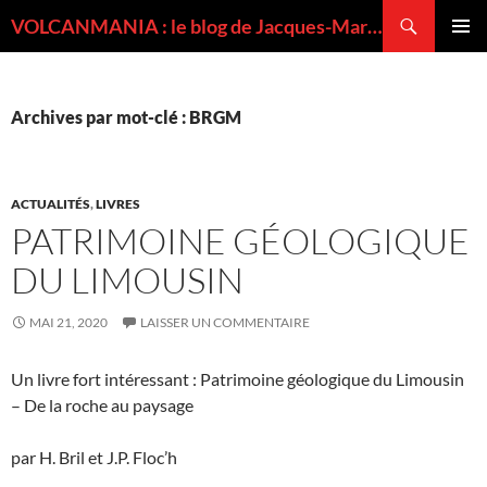
Recherche
VOLCANMANIA : le blog de Jacques-Marie BARDINTZEFF, volcanologue
ALLER
MENU
AU
PRINCI
CONTENU
Archives par mot-clé : BRGM
ACTUALITÉS
,
LIVRES
PATRIMOINE GÉOLOGIQUE
DU LIMOUSIN
MAI 21, 2020
LAISSER UN COMMENTAIRE
Un livre fort intéressant : Patrimoine géologique du Limousin
– De la roche au paysage
par H. Bril et J.P. Floc’h