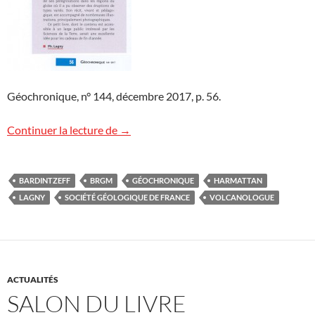
Géochronique, n° 144, décembre 2017, p. 56.
Livre « Volcanologue » dans « Géochroni
Continuer la lecture de
→
BARDINTZEFF
BRGM
GÉOCHRONIQUE
HARMATTAN
LAGNY
SOCIÉTÉ GÉOLOGIQUE DE FRANCE
VOLCANOLOGUE
ACTUALITÉS
SALON DU LIVRE