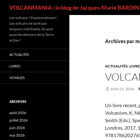
Recherche
VOLCANMANIA : le blog de Jacques-Marie BARDINT
Les volcans ? Passionnément !
Les volcans ne sont pas
toujours méchants, ils sont
aussi les témoins de la Terre
active !
Archives par m
ACTUALITÉS
ACTUALITÉS
,
LIVR
LIVRES
VOLCA
VOYAGES
JUIN 22, 2018
ARCHIVES
Un livre récent,
Volcanism, K. N
août 2026
Smith (Eds.), Sp
juillet 2026
Londres, 2017, 1 v
juin 2026
9781786202765. 
mai 2026