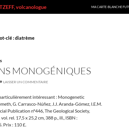
ALLER AU CONTENU
ZEFF, volcanologue
MA CARTE-BLANCHE FUT
ot-clé : diatrème
ES
NS MONOGÉNIQUES
LAISSER UN COMMENTAIRE
 particulièrement intéressant : Monogenetic
émeth, G. Carrasco-Núñez, J.J. Aranda-Gómez, I.E.M.
ecial Publication n°446, The Geological Society,
ol. rel. 17,5 x 25,2 cm, 388 p., ill., ISBN :
Prix : 110 £.