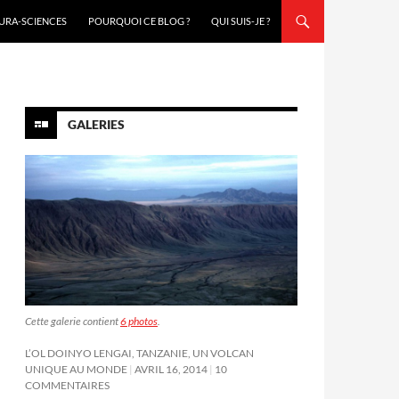
URA-SCIENCES
POURQUOI CE BLOG ?
QUI SUIS-JE ?
GALERIES
Cette galerie contient
6 photos
.
L’OL DOINYO LENGAI, TANZANIE, UN VOLCAN
UNIQUE AU MONDE
AVRIL 16, 2014
10
COMMENTAIRES