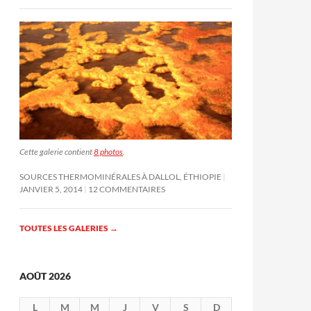
Cette galerie contient
8 photos
.
SOURCES THERMOMINÉRALES À DALLOL, ÉTHIOPIE
JANVIER 5, 2014
12 COMMENTAIRES
TOUTES LES GALERIES
→
AOÛT 2026
L
M
M
J
V
S
D