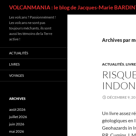
Recherche
VOLCANMANIA : le blog de Jacques-Marie BARDINT
Les volcans ? Passionnément !
Les volcans ne sont pas
toujours méchants, ils sont
aussi les témoins de la Terre
active !
Archives par mo
ACTUALITÉS
ACTUALITÉS
,
LIVR
LIVRES
RISQU
VOYAGES
INDON
DÉCEMBRE 9, 20
ARCHIVES
août 2026
Un livre assez r
juillet 2026
géologiques en I
juin 2026
Geohazards in In
mai 2026
P.R. Cumins, I. 