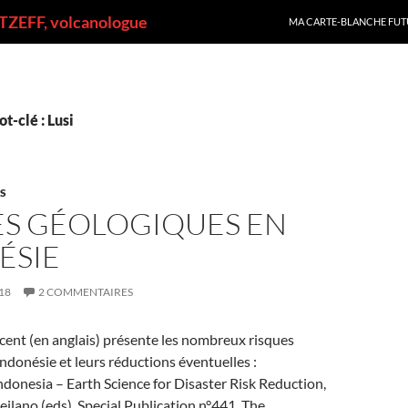
ALLER AU CONTENU
ZEFF, volcanologue
MA CARTE-BLANCHE FUT
t-clé : Lusi
ES
ES GÉOLOGIQUES EN
ÉSIE
18
2 COMMENTAIRES
écent (en anglais) présente les nombreux risques
ndonésie et leurs réductions éventuelles :
donesia – Earth Science for Disaster Risk Reduction,
Meilano (eds), Special Publication n°441, The