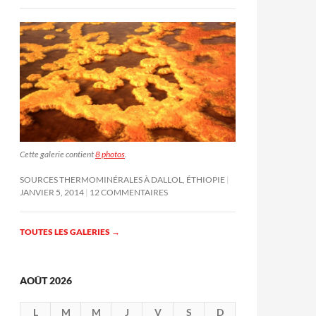
Cette galerie contient
8 photos
.
SOURCES THERMOMINÉRALES À DALLOL, ÉTHIOPIE
JANVIER 5, 2014
12 COMMENTAIRES
TOUTES LES GALERIES
→
AOÛT 2026
L
M
M
J
V
S
D