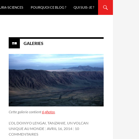
URA-SCIENCES
POURQUOI CE BLOG ?
QUI SUIS-JE ?
GALERIES
Cette galerie contient
6 photos
.
L’OL DOINYO LENGAI, TANZANIE, UN VOLCAN
UNIQUE AU MONDE
AVRIL 16, 2014
10
COMMENTAIRES