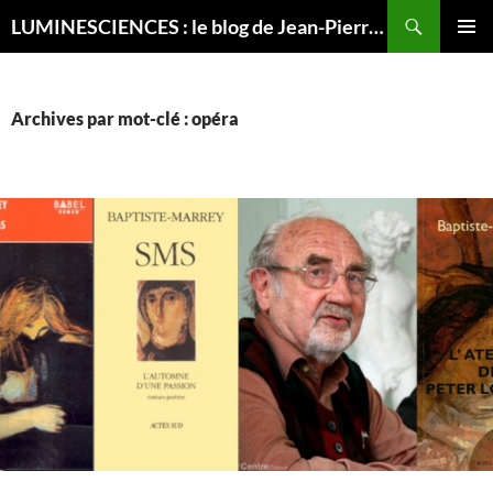
Recherche
LUMINESCIENCES : le blog de Jean-Pierre LUMINET, astrophysicien
ALLER
MENU
AU
PRINCI
CONTENU
Archives par mot-clé : opéra