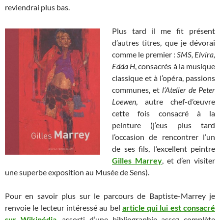
reviendrai plus bas.
Plus tard il me fit présent
d’autres titres, que je dévorai
comme le premier :
SMS, Elvira,
Edda H
, consacrés à la musique
classique et à l’opéra, passions
communes, et
l’Atelier de Peter
Loewen
, autre chef-d’œuvre
cette fois consacré à la
peinture (j’eus plus tard
l’occasion de rencontrer l’un
de ses fils, l’excellent peintre
Gilles Marrey
, et d’en visiter
une superbe exposition au Musée de Sens).
Pour en savoir plus sur le parcours de Baptiste-Marrey je
renvoie le lecteur intéressé au bel
article qui lui est consacré
sur Wikipédia
, assorti d’une bibliographie assez complète