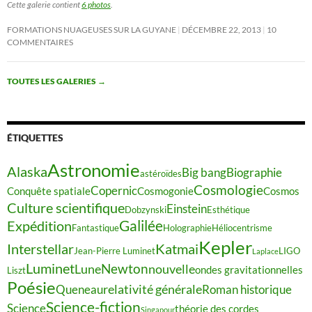
Cette galerie contient
6 photos
.
FORMATIONS NUAGEUSES SUR LA GUYANE
DÉCEMBRE 22, 2013
10
COMMENTAIRES
TOUTES LES GALERIES
→
ÉTIQUETTES
Astronomie
Alaska
Big bang
Biographie
astéroïdes
Cosmologie
Copernic
Conquête spatiale
Cosmogonie
Cosmos
Culture scientifique
Einstein
Dobzynski
Esthétique
Galilée
Expédition
Fantastique
Holographie
Héliocentrisme
Kepler
Interstellar
Katmai
Jean-Pierre Luminet
LIGO
Laplace
Luminet
Newton
Lune
nouvelle
ondes gravitationnelles
Liszt
Poésie
relativité générale
Queneau
Roman historique
Science-fiction
Science
théorie des cordes
Singapour