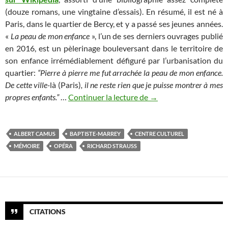
(douze romans, une vingtaine d’essais). En résumé, il est né à
Paris, dans le quartier de Bercy, et y a passé ses jeunes années.
«
La peau de mon enfance
», l’un de ses derniers ouvrages publié
en 2016, est un pèlerinage bouleversant dans le territoire de
son enfance irrémédiablement défiguré par l’urbanisation du
quartier:
“Pierre à pierre me fut arrachée la peau de mon enfance.
De cette ville-
là (Paris)
, il ne reste rien que je puisse montrer à mes
Hommage à Baptiste-
propres enfants.”
…
Continuer la lecture de
→
ALBERT CAMUS
BAPTISTE-MARREY
CENTRE CULTUREL
MÉMOIRE
OPÉRA
RICHARD STRAUSS
CITATIONS