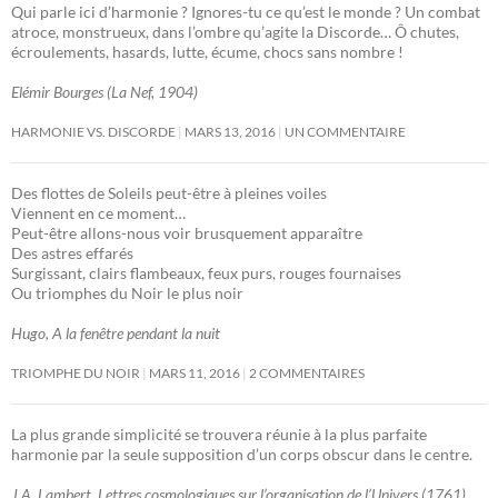
Qui parle ici d’harmonie ? Ignores-tu ce qu’est le monde ? Un combat
atroce, monstrueux, dans l’ombre qu’agite la Discorde… Ô chutes,
écroulements, hasards, lutte, écume, chocs sans nombre !
Elémir Bourges (La Nef, 1904)
HARMONIE VS. DISCORDE
MARS 13, 2016
UN COMMENTAIRE
Des flottes de Soleils peut-être à pleines voiles
Viennent en ce moment…
Peut-être allons-nous voir brusquement apparaître
Des astres effarés
Surgissant, clairs flambeaux, feux purs, rouges fournaises
Ou triomphes du Noir le plus noir
Hugo, A la fenêtre pendant la nuit
TRIOMPHE DU NOIR
MARS 11, 2016
2 COMMENTAIRES
La plus grande simplicité se trouvera réunie à la plus parfaite
harmonie par la seule supposition d’un corps obscur dans le centre.
J.A. Lambert, Lettres cosmologiques sur l’organisation de l’Univers (1761)