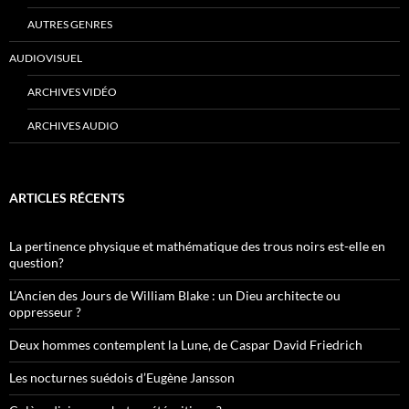
AUTRES GENRES
AUDIOVISUEL
ARCHIVES VIDÉO
ARCHIVES AUDIO
ARTICLES RÉCENTS
La pertinence physique et mathématique des trous noirs est-elle en
question?
L’Ancien des Jours de William Blake : un Dieu architecte ou
oppresseur ?
Deux hommes contemplent la Lune, de Caspar David Friedrich
Les nocturnes suédois d’Eugène Jansson