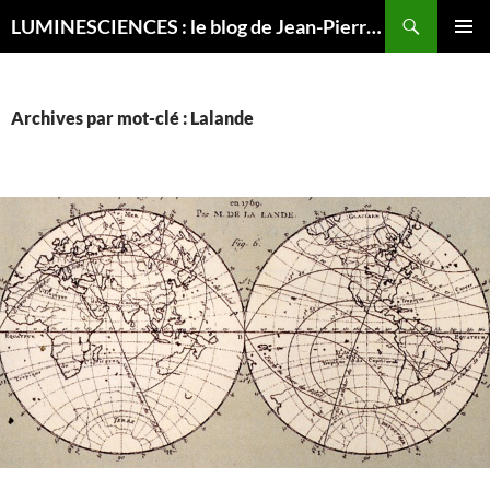
Recherche
LUMINESCIENCES : le blog de Jean-Pierre LUMINET, astrophysicien
ALLER
MENU
AU
PRINCI
CONTENU
Archives par mot-clé : Lalande