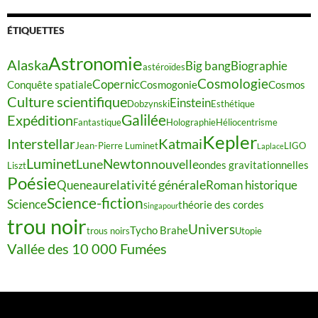
ÉTIQUETTES
Astronomie
Alaska
Big bang
Biographie
astéroïdes
Cosmologie
Copernic
Conquête spatiale
Cosmogonie
Cosmos
Culture scientifique
Einstein
Dobzynski
Esthétique
Galilée
Expédition
Fantastique
Holographie
Héliocentrisme
Kepler
Interstellar
Katmai
Jean-Pierre Luminet
LIGO
Laplace
Luminet
Newton
Lune
nouvelle
ondes gravitationnelles
Liszt
Poésie
relativité générale
Queneau
Roman historique
Science-fiction
Science
théorie des cordes
Singapour
trou noir
Univers
Tycho Brahe
trous noirs
Utopie
Vallée des 10 000 Fumées