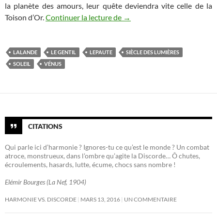
la planète des amours, leur quête deviendra vite celle de la
Mes romans (1) : Le rendez-
Toison d’Or.
Continuer la lecture de
→
LALANDE
LE GENTIL
LEPAUTE
SIÈCLE DES LUMIÈRES
SOLEIL
VÉNUS
CITATIONS
Qui parle ici d’harmonie ? Ignores-tu ce qu’est le monde ? Un combat
atroce, monstrueux, dans l’ombre qu’agite la Discorde… Ô chutes,
écroulements, hasards, lutte, écume, chocs sans nombre !
Elémir Bourges (La Nef, 1904)
HARMONIE VS. DISCORDE
MARS 13, 2016
UN COMMENTAIRE