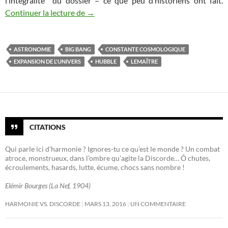
l’intégralité du dossier – ce que peu d’historiens ont fait.
Edwin Hubble : une erreur de casting
Continuer la lecture de
→
ASTRONOMIE
BIG BANG
CONSTANTE COSMOLOGIQUE
EXPANSION DE L'UNIVERS
HUBBLE
LEMAÎTRE
CITATIONS
Qui parle ici d’harmonie ? Ignores-tu ce qu’est le monde ? Un combat
atroce, monstrueux, dans l’ombre qu’agite la Discorde… Ô chutes,
écroulements, hasards, lutte, écume, chocs sans nombre !
Elémir Bourges (La Nef, 1904)
HARMONIE VS. DISCORDE
MARS 13, 2016
UN COMMENTAIRE