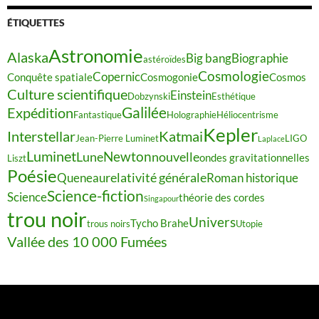
ÉTIQUETTES
Astronomie
Alaska
Big bang
Biographie
astéroïdes
Cosmologie
Copernic
Conquête spatiale
Cosmogonie
Cosmos
Culture scientifique
Einstein
Dobzynski
Esthétique
Galilée
Expédition
Fantastique
Holographie
Héliocentrisme
Kepler
Interstellar
Katmai
Jean-Pierre Luminet
LIGO
Laplace
Luminet
Newton
Lune
nouvelle
ondes gravitationnelles
Liszt
Poésie
relativité générale
Queneau
Roman historique
Science-fiction
Science
théorie des cordes
Singapour
trou noir
Univers
Tycho Brahe
trous noirs
Utopie
Vallée des 10 000 Fumées