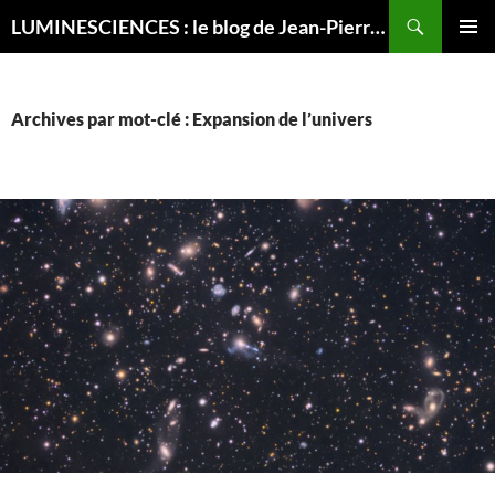
Recherche
LUMINESCIENCES : le blog de Jean-Pierre LUMINET, astrophysicien
ALLER
MENU
AU
PRINCI
CONTENU
Archives par mot-clé : Expansion de l’univers