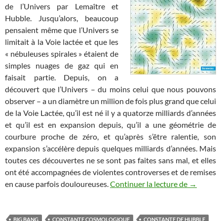
de l’Univers par Lemaître et
Hubble. Jusqu’alors, beaucoup
pensaient même que l’Univers se
limitait à la Voie lactée et que les
« nébuleuses spirales » étaient de
simples nuages de gaz qui en
faisait partie. Depuis, on a
découvert que l’Univers – du moins celui que nous pouvons
observer – a un diamètre un million de fois plus grand que celui
de la Voie Lactée, qu’il est né il y a quatorze milliards d’années
et qu’il est en expansion depuis, qu’il a une géométrie de
courbure proche de zéro, et qu’après s’être ralentie, son
expansion s’accélère depuis quelques milliards d’années. Mais
toutes ces découvertes ne se sont pas faites sans mal, et elles
ont été accompagnées de violentes controverses et de remises
La saga d
en cause parfois douloureuses.
Continuer la lecture de
→
BIG BANG
CONSTANTE COSMOLOGIQUE
CONSTANTE DE HUBBLE