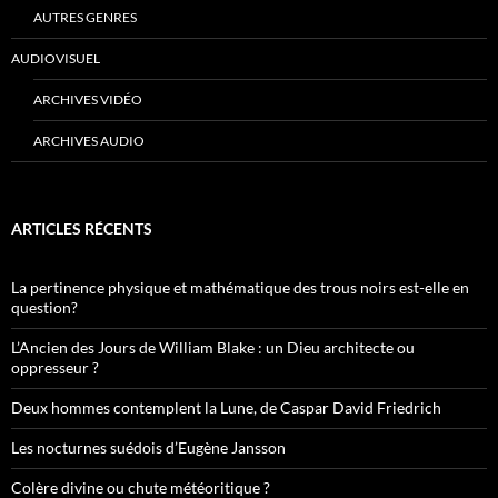
AUTRES GENRES
AUDIOVISUEL
ARCHIVES VIDÉO
ARCHIVES AUDIO
ARTICLES RÉCENTS
La pertinence physique et mathématique des trous noirs est-elle en
question?
L’Ancien des Jours de William Blake : un Dieu architecte ou
oppresseur ?
Deux hommes contemplent la Lune, de Caspar David Friedrich
Les nocturnes suédois d’Eugène Jansson
Colère divine ou chute météoritique ?