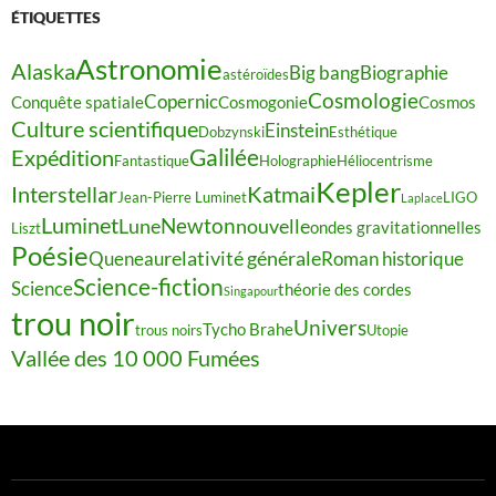
ÉTIQUETTES
Astronomie
Alaska
Big bang
Biographie
astéroïdes
Cosmologie
Copernic
Conquête spatiale
Cosmogonie
Cosmos
Culture scientifique
Einstein
Dobzynski
Esthétique
Galilée
Expédition
Fantastique
Holographie
Héliocentrisme
Kepler
Interstellar
Katmai
Jean-Pierre Luminet
LIGO
Laplace
Luminet
Newton
Lune
nouvelle
ondes gravitationnelles
Liszt
Poésie
relativité générale
Queneau
Roman historique
Science-fiction
Science
théorie des cordes
Singapour
trou noir
Univers
Tycho Brahe
trous noirs
Utopie
Vallée des 10 000 Fumées