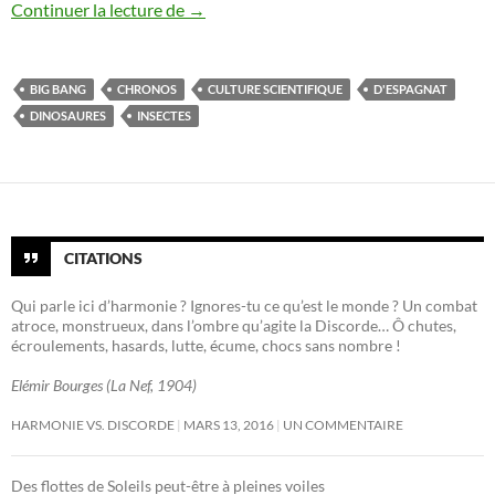
Recension de livres scientifiques (3)
Continuer la lecture de
→
BIG BANG
CHRONOS
CULTURE SCIENTIFIQUE
D'ESPAGNAT
DINOSAURES
INSECTES
CITATIONS
Qui parle ici d’harmonie ? Ignores-tu ce qu’est le monde ? Un combat
atroce, monstrueux, dans l’ombre qu’agite la Discorde… Ô chutes,
écroulements, hasards, lutte, écume, chocs sans nombre !
Elémir Bourges (La Nef, 1904)
HARMONIE VS. DISCORDE
MARS 13, 2016
UN COMMENTAIRE
Des flottes de Soleils peut-être à pleines voiles