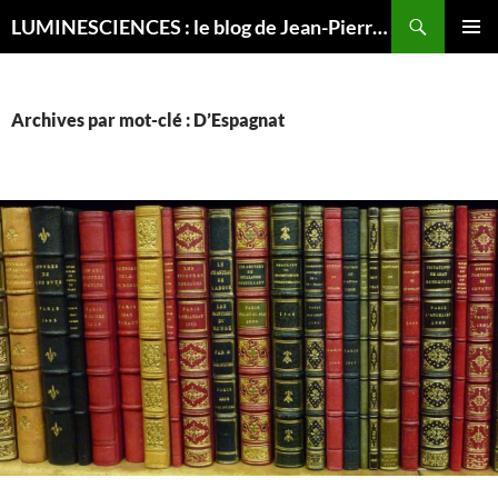
Recherche
LUMINESCIENCES : le blog de Jean-Pierre LUMINET, astrophysicien
ALLER
MENU
AU
PRINCI
CONTENU
Archives par mot-clé : D’Espagnat