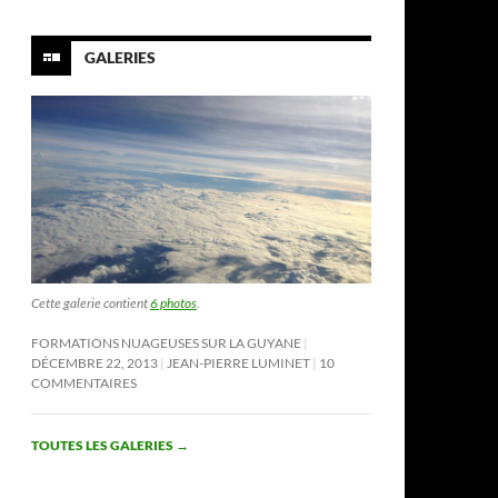
GALERIES
Cette galerie contient
6 photos
.
FORMATIONS NUAGEUSES SUR LA GUYANE
DÉCEMBRE 22, 2013
JEAN-PIERRE LUMINET
10
COMMENTAIRES
TOUTES LES GALERIES
→