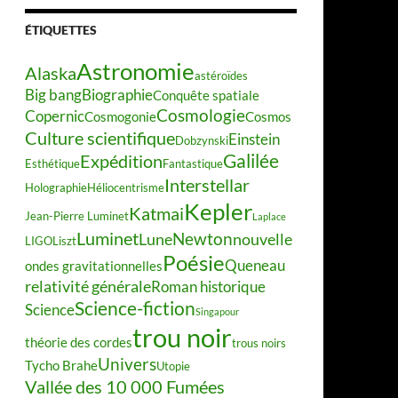
ÉTIQUETTES
Astronomie
Alaska
astéroïdes
Big bang
Biographie
Conquête spatiale
Cosmologie
Copernic
Cosmogonie
Cosmos
Culture scientifique
Einstein
Dobzynski
Galilée
Expédition
Esthétique
Fantastique
Interstellar
Holographie
Héliocentrisme
Kepler
Katmai
Jean-Pierre Luminet
Laplace
Luminet
Newton
Lune
nouvelle
LIGO
Liszt
Poésie
Queneau
ondes gravitationnelles
relativité générale
Roman historique
Science-fiction
Science
Singapour
trou noir
théorie des cordes
trous noirs
Univers
Tycho Brahe
Utopie
Vallée des 10 000 Fumées