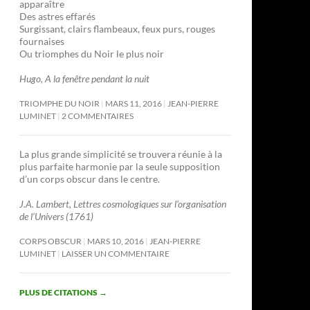
apparaître
Des astres effarés
Surgissant, clairs flambeaux, feux purs, rouges
fournaises
Ou triomphes du Noir le plus noir
Hugo, A la fenêtre pendant la nuit
TRIOMPHE DU NOIR
MARS 11, 2016
JEAN-PIERRE
LUMINET
2 COMMENTAIRES
La plus grande simplicité se trouvera réunie à la
plus parfaite harmonie par la seule supposition
d’un corps obscur dans le centre.
J.A. Lambert, Lettres cosmologiques sur l’organisation
de l’Univers (1761)
CORPS OBSCUR
MARS 10, 2016
JEAN-PIERRE
LUMINET
LAISSER UN COMMENTAIRE
PLUS DE CITATIONS
→