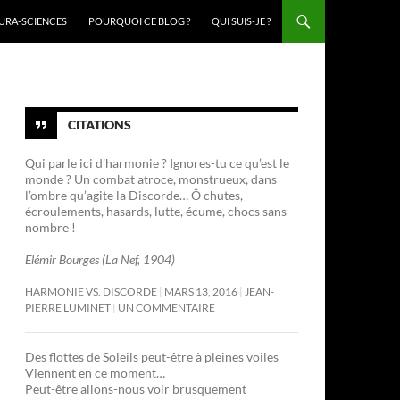
URA-SCIENCES
POURQUOI CE BLOG ?
QUI SUIS-JE ?
CITATIONS
Qui parle ici d’harmonie ? Ignores-tu ce qu’est le
monde ? Un combat atroce, monstrueux, dans
l’ombre qu’agite la Discorde… Ô chutes,
écroulements, hasards, lutte, écume, chocs sans
nombre !
Elémir Bourges (La Nef, 1904)
HARMONIE VS. DISCORDE
MARS 13, 2016
JEAN-
PIERRE LUMINET
UN COMMENTAIRE
Des flottes de Soleils peut-être à pleines voiles
Viennent en ce moment…
Peut-être allons-nous voir brusquement