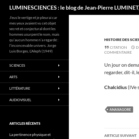
Recherche
LUMINESCIENCES : le blog de Jean-Pierre LUMINET,
J’eus le vertige et je pleurai car
mes yeux avaient vu cet objet
secret et conjectural dont les
hommes usurpent le nom, mais
HISTOIRE DES SCI
qu’aucun homme n’a regardé :
l’inconcevable univers. Jorge
CITATION
D
Luis Borges, L’Aleph (1949)
COMMENTAIRE
Un jour on dema
SCIENCES
regarder, dit-il, 
ARTS
Chalcidius
(IVe s
LITTÉRATURE
AUDIOVISUEL
ANAXAGORE
ARTICLES RÉCENTS
Navigati
La pertinence physique et
ARTICLE SUIVANT