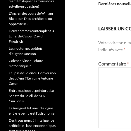
mathématique des trous noirs
des
Dernières nouvelle
est-elle en question?
articles
L’Ancien des Jours de William
Blake : un Dieu architecte ou
oppresseur ?
LAISSER UN 
Deux hommes contemplent la
Lune, de Caspar David
Friedrich
Votre adresse e-ma
Les nocturnes suédois
indiqués avec
*
d’Eugène Jansson
Colère divine ou chute
Commentaire
*
météoritique ?
Eclipse de Soleil ou Conversion
des païens ? L’énigme Antoine
Caron
Entre musique et peinture : La
Sonate du Soleil, de M.K.
Ciurlionis
La Vierge et la Lune : dialogue
entre le peintre et l’astronome
Des trous noirs à l’intelligence
artificielle : la science ne dit pas
tout sur le monde