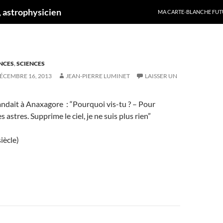
ALLER AU CONTENU
 astrophysicien
MA CARTE-BLANCHE FUT
ENCES
,
SCIENCES
ÉCEMBRE 16, 2013
JEAN-PIERRE LUMINET
LAISSER UN
ndait à Anaxagore : “Pourquoi vis-tu ? – Pour
les astres. Supprime le ciel, je ne suis plus rien”
iècle)
on