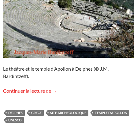
Le théâtre et le temple d’Apollon à Delphes (© J.M.
Bardintzeff).
Le site archéologique de Delphes
Continuer la lecture de
→
DELPHES
GRÈCE
SITE ARCHÉOLOGIQUE
TEMPLE D’APOLLON
UNESCO