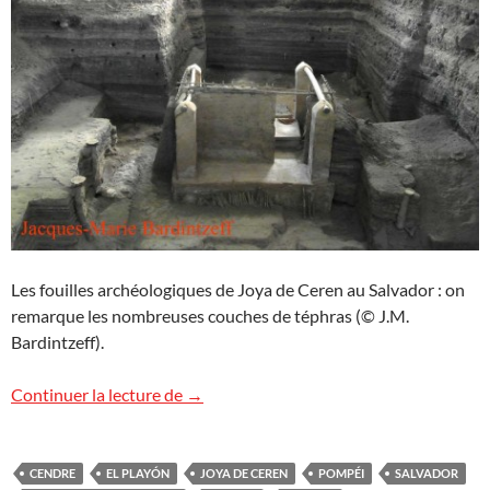
Les fouilles archéologiques de Joya de Ceren au Salvador : on
remarque les nombreuses couches de téphras (© J.M.
Bardintzeff).
Joya de Ceren, la Pompéi du Salvador
Continuer la lecture de
→
CENDRE
EL PLAYÓN
JOYA DE CEREN
POMPÉI
SALVADOR