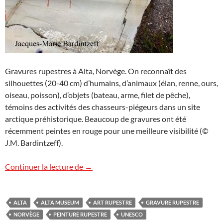
Gravures rupestres à Alta, Norvège. On reconnaît des
silhouettes (20-40 cm) d’humains, d’animaux (élan, renne, ours,
oiseau, poisson), d’objets (bateau, arme, filet de pêche),
témoins des activités des chasseurs-piégeurs dans un site
arctique préhistorique. Beaucoup de gravures ont été
récemment peintes en rouge pour une meilleure visibilité (©
J.M. Bardintzeff).
L’Art rupestre d’Alta, Norvège
Continuer la lecture de
→
ALTA
ALTA MUSEUM
ART RUPESTRE
GRAVURE RUPESTRE
NORVÈGE
PEINTURE RUPESTRE
UNESCO