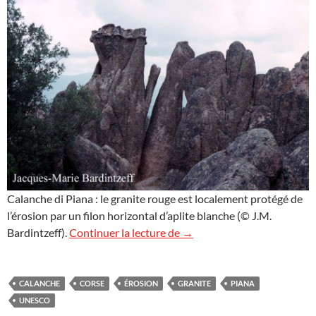
Calanche di Piana : le granite rouge est localement protégé de
l’érosion par un filon horizontal d’aplite blanche (© J.M.
Calanche di Piana
Bardintzeff).
Continuer la lecture de
→
CALANCHE
CORSE
ÉROSION
GRANITE
PIANA
UNESCO