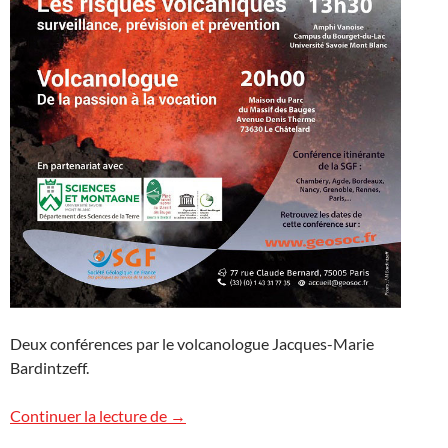
Deux conférences par le volcanologue Jacques-Marie
Bardintzeff.
Deux conférences en Savoie
Continuer la lecture de
→