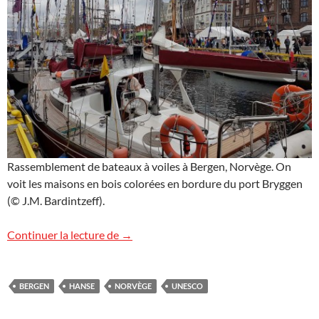
Rassemblement de bateaux à voiles à Bergen, Norvège. On
voit les maisons en bois colorées en bordure du port Bryggen
(© J.M. Bardintzeff).
Bergen, Norvège
Continuer la lecture de
→
BERGEN
HANSE
NORVÈGE
UNESCO