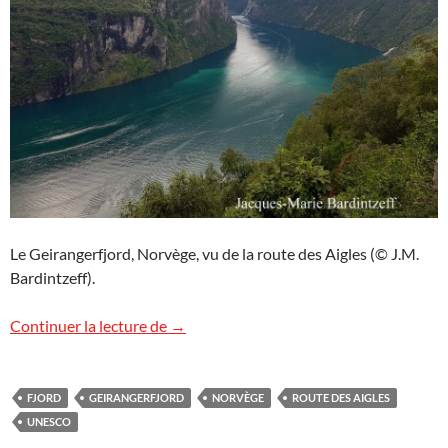
Le Geirangerfjord, Norvège, vu de la route des Aigles (© J.M.
Bardintzeff).
Geirangerfjord, Norvège
Continuer la lecture de
→
FJORD
GEIRANGERFJORD
NORVÈGE
ROUTE DES AIGLES
UNESCO