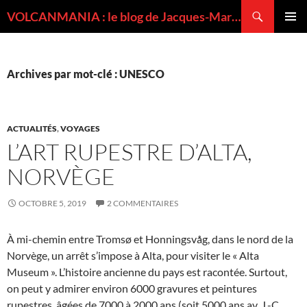
Recherche
VOLCANMANIA : le blog de Jacques-Marie BARDINTZEFF, volcanologue
ALLER
MENU
AU
PRINCI
CONTENU
Archives par mot-clé : UNESCO
ACTUALITÉS
,
VOYAGES
L’ART RUPESTRE D’ALTA,
NORVÈGE
OCTOBRE 5, 2019
2 COMMENTAIRES
À mi-chemin entre Tromsø et Honningsvåg, dans le nord de la
Norvège, un arrêt s’impose à Alta, pour visiter le « Alta
Museum ». L’histoire ancienne du pays est racontée. Surtout,
on peut y admirer environ 6000 gravures et peintures
rupestres, âgées de 7000 à 2000 ans (soit 5000 ans av. J.-C.