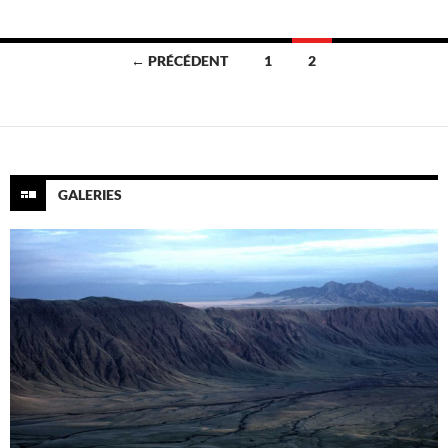
Navigation
← PRÉCÉDENT
1
2
des
articles
GALERIES