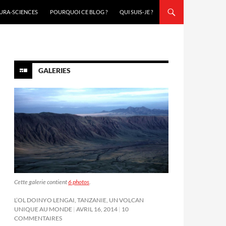
URA-SCIENCES
POURQUOI CE BLOG ?
QUI SUIS-JE ?
GALERIES
Cette galerie contient
6 photos
.
L’OL DOINYO LENGAI, TANZANIE, UN VOLCAN
UNIQUE AU MONDE
AVRIL 16, 2014
10
COMMENTAIRES