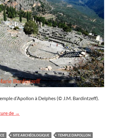
 temple d’Apollon à Delphes (© J.M. Bardintzeff).
Le site archéologique de Delphes
ture de
→
ÈCE
SITE ARCHÉOLOGIQUE
TEMPLE D’APOLLON