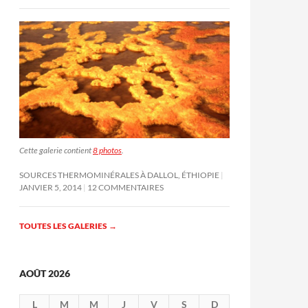
Cette galerie contient
8 photos
.
SOURCES THERMOMINÉRALES À DALLOL, ÉTHIOPIE
JANVIER 5, 2014
12 COMMENTAIRES
TOUTES LES GALERIES
→
AOÛT 2026
L
M
M
J
V
S
D