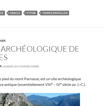
ÈCE
ORACLE
PYTHIE
TEMPLE D’APOLLON
GES
E ARCHÉOLOGIQUE DE
ES
LAISSER UN COMMENTAIRE
u pied du mont Parnasse, est un site archéologique
e
e
ce antique (essentiellement VIII
– IV
siècle av. J.-C.).