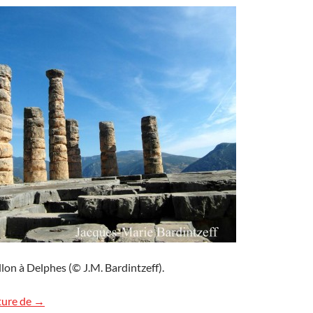
lon à Delphes (© J.M. Bardintzeff).
Le temple d’Apollon à Delphes
ture de
→