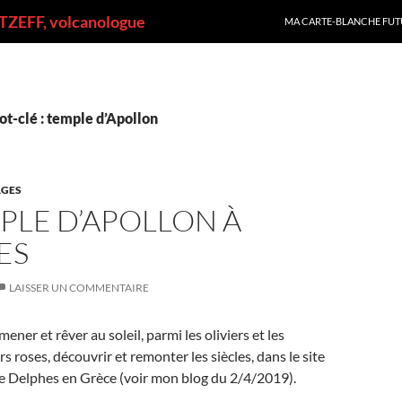
ALLER AU CONTENU
ZEFF, volcanologue
MA CARTE-BLANCHE FUT
t-clé : temple d’Apollon
GES
PLE D’APOLLON À
ES
LAISSER UN COMMENTAIRE
mener et rêver au soleil, parmi les oliviers et les
rs roses, découvrir et remonter les siècles, dans le site
e Delphes en Grèce (voir mon blog du 2/4/2019).