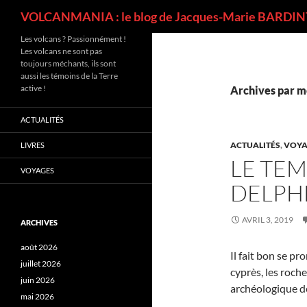
Recherche
VOLCANMANIA : le blog de Jacques-Marie BARDINT
Les volcans ? Passionnément !
Les volcans ne sont pas
toujours méchants, ils sont
aussi les témoins de la Terre
active !
Archives par mo
ACTUALITÉS
ACTUALITÉS
,
VOYA
LIVRES
LE TEM
VOYAGES
DELPH
AVRIL 3, 2019
ARCHIVES
août 2026
Il fait bon se pro
juillet 2026
cyprès, les roche
juin 2026
archéologique d
mai 2026