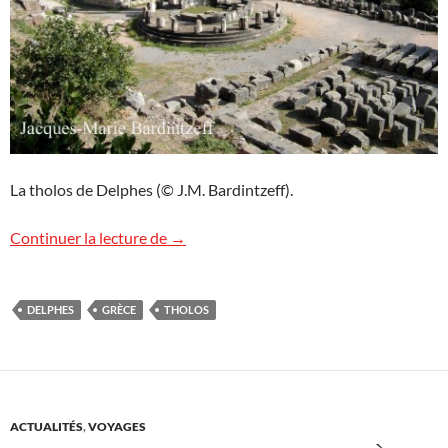
La tholos de Delphes (© J.M. Bardintzeff).
La tholos à Delphes
Continuer la lecture de
→
DELPHES
GRÈCE
THOLOS
ACTUALITÉS
,
VOYAGES