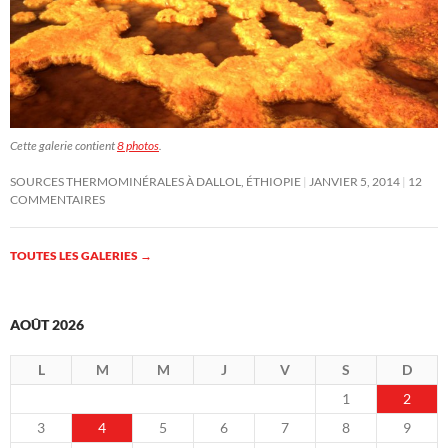
Cette galerie contient
8 photos
.
SOURCES THERMOMINÉRALES À DALLOL, ÉTHIOPIE
JANVIER 5, 2014
12
COMMENTAIRES
TOUTES LES GALERIES
→
AOÛT 2026
L
M
M
J
V
S
D
1
2
3
4
5
6
7
8
9