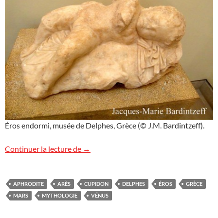
Éros endormi, musée de Delphes, Grèce (© J.M. Bardintzeff).
Éros endormi
Continuer la lecture de
→
APHRODITE
ARÈS
CUPIDON
DELPHES
ÉROS
GRÈCE
MARS
MYTHOLOGIE
VÉNUS