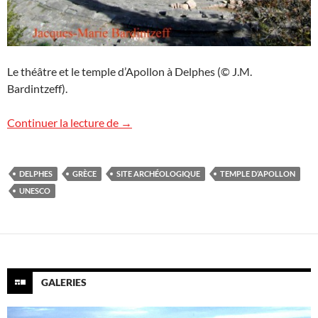
Le théâtre et le temple d’Apollon à Delphes (© J.M.
Bardintzeff).
Le site archéologique de Delphes
Continuer la lecture de
→
DELPHES
GRÈCE
SITE ARCHÉOLOGIQUE
TEMPLE D’APOLLON
UNESCO
GALERIES