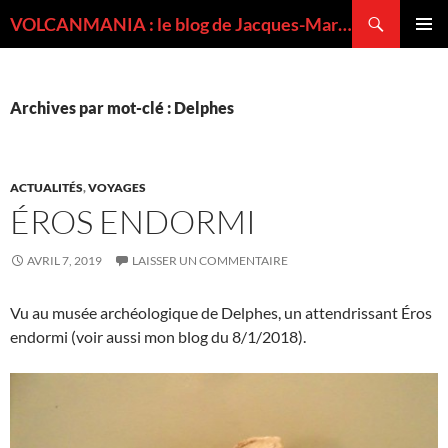
Recherche
VOLCANMANIA : le blog de Jacques-Marie BARDINTZEFF, volcanologue
ALLER
MENU
AU
PRINCI
CONTENU
Archives par mot-clé : Delphes
ACTUALITÉS
,
VOYAGES
ÉROS ENDORMI
AVRIL 7, 2019
LAISSER UN COMMENTAIRE
Vu au musée archéologique de Delphes, un attendrissant Éros
endormi (voir aussi mon blog du 8/1/2018).