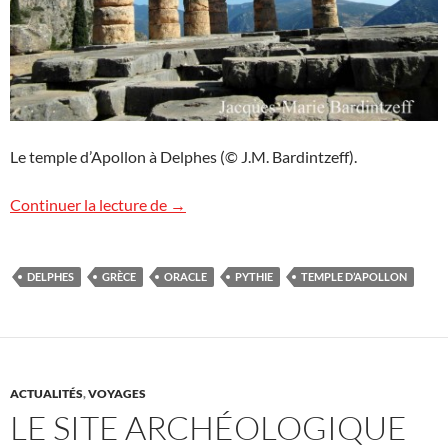
Le temple d’Apollon à Delphes (© J.M. Bardintzeff).
Le temple d’Apollon à Delphes
Continuer la lecture de
→
DELPHES
GRÈCE
ORACLE
PYTHIE
TEMPLE D’APOLLON
ACTUALITÉS
,
VOYAGES
LE SITE ARCHÉOLOGIQUE