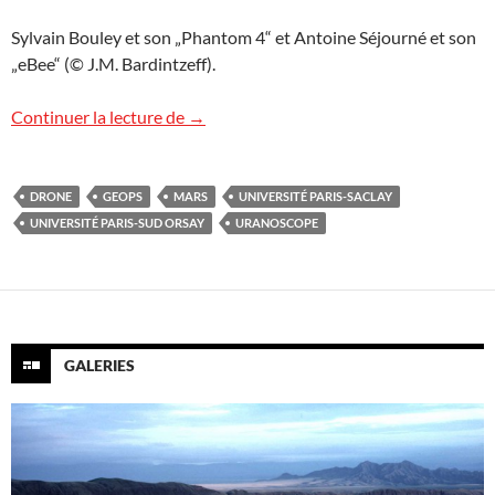
Sylvain Bouley et son „Phantom 4“ et Antoine Séjourné et son
„eBee“ (© J.M. Bardintzeff).
Journée scientifique GEOPS
Continuer la lecture de
→
DRONE
GEOPS
MARS
UNIVERSITÉ PARIS-SACLAY
UNIVERSITÉ PARIS-SUD ORSAY
URANOSCOPE
GALERIES