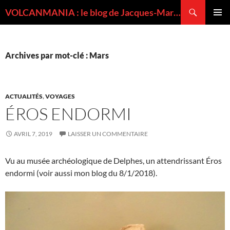
Recherche
VOLCANMANIA : le blog de Jacques-Marie BARDINTZEFF, volcanologue
ALLER
MENU
AU
PRINCI
CONTENU
Archives par mot-clé : Mars
ACTUALITÉS
,
VOYAGES
ÉROS ENDORMI
AVRIL 7, 2019
LAISSER UN COMMENTAIRE
Vu au musée archéologique de Delphes, un attendrissant Éros
endormi (voir aussi mon blog du 8/1/2018).