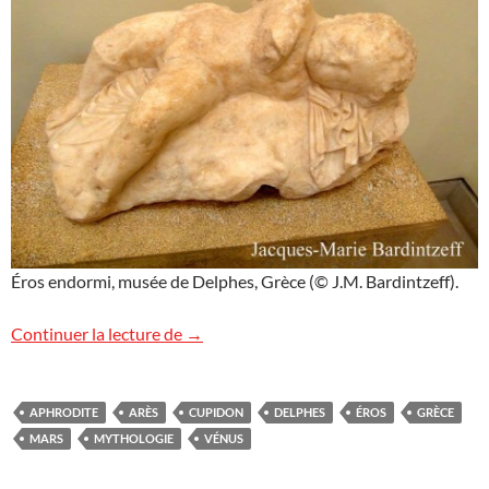
Éros endormi, musée de Delphes, Grèce (© J.M. Bardintzeff).
Éros endormi
Continuer la lecture de
→
APHRODITE
ARÈS
CUPIDON
DELPHES
ÉROS
GRÈCE
MARS
MYTHOLOGIE
VÉNUS