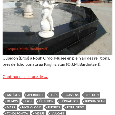
Cupidon (Éros) à Rouh Ordo, Musée en plein air des religions,
près de Tcholponata au Kirghizistan (© J.M. Bardintzeff).
« Il est des jours où Cupidon… »
Continuer la lecture de
→
ANTÉROS
APHRODITE
ARÈS
BRASSENS
CUPIDON
DEIMOS
ÉROS
ÉRUPTION
HÉPHAÏSTOS
KIRGHIZISTAN
MARS
MYTHOLOGIE
PHOBOS
ROUH ORDO
TCHOLPONATA
VÉNUS
VULCAIN