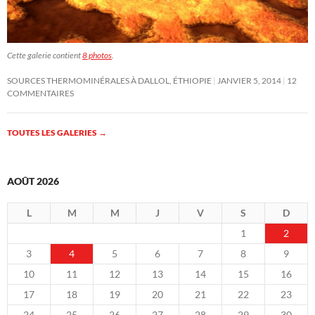
Cette galerie contient
8 photos
.
SOURCES THERMOMINÉRALES À DALLOL, ÉTHIOPIE
JANVIER 5, 2014
12
COMMENTAIRES
TOUTES LES GALERIES
→
AOÛT 2026
L
M
M
J
V
S
D
1
2
3
4
5
6
7
8
9
10
11
12
13
14
15
16
17
18
19
20
21
22
23
24
25
26
27
28
29
30