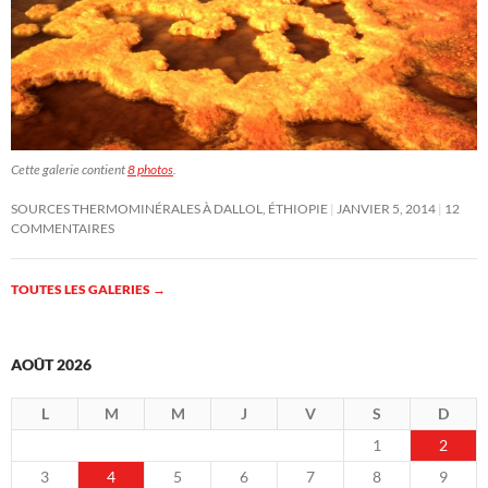
Cette galerie contient
8 photos
.
SOURCES THERMOMINÉRALES À DALLOL, ÉTHIOPIE
JANVIER 5, 2014
12
COMMENTAIRES
TOUTES LES GALERIES
→
AOÛT 2026
L
M
M
J
V
S
D
1
2
3
4
5
6
7
8
9