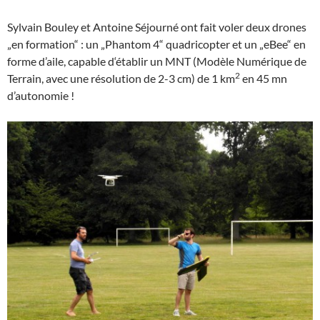
Sylvain Bouley et Antoine Séjourné ont fait voler deux drones
„en formation“ : un „Phantom 4“ quadricopter et un „eBee“ en
forme d’aile, capable d‘établir un MNT (Modèle Numérique de
2
Terrain, avec une résolution de 2-3 cm) de 1 km
en 45 mn
d’autonomie !