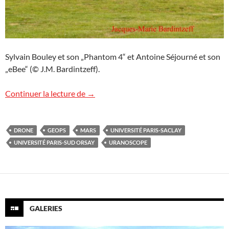
Sylvain Bouley et son „Phantom 4“ et Antoine Séjourné et son
„eBee“ (© J.M. Bardintzeff).
Journée scientifique GEOPS
Continuer la lecture de
→
DRONE
GEOPS
MARS
UNIVERSITÉ PARIS-SACLAY
UNIVERSITÉ PARIS-SUD ORSAY
URANOSCOPE
GALERIES