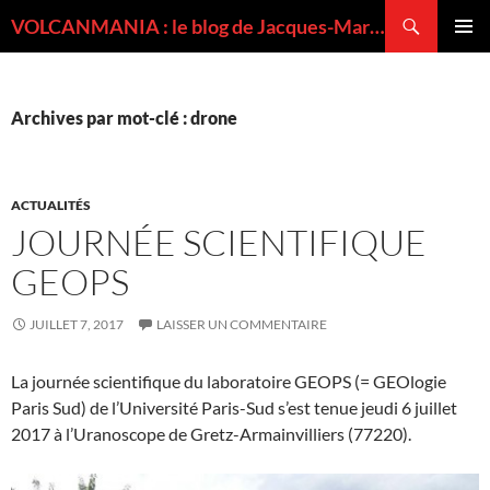
Recherche
VOLCANMANIA : le blog de Jacques-Marie BARDINTZEFF, volcanologue
ALLER
MENU
AU
PRINCI
CONTENU
Archives par mot-clé : drone
ACTUALITÉS
JOURNÉE SCIENTIFIQUE
GEOPS
JUILLET 7, 2017
LAISSER UN COMMENTAIRE
La journée scientifique du laboratoire GEOPS (= GEOlogie
Paris Sud) de l’Université Paris-Sud s’est tenue jeudi 6 juillet
2017 à l’Uranoscope de Gretz-Armainvilliers (77220).