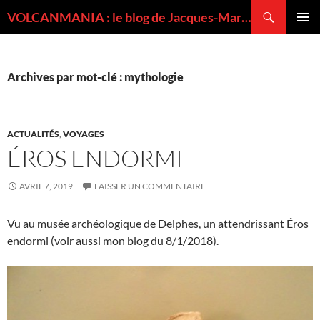
Recherche
VOLCANMANIA : le blog de Jacques-Marie BARDINTZEFF, volcanologue
ALLER
MENU
AU
PRINCI
CONTENU
Archives par mot-clé : mythologie
ACTUALITÉS
,
VOYAGES
ÉROS ENDORMI
AVRIL 7, 2019
LAISSER UN COMMENTAIRE
Vu au musée archéologique de Delphes, un attendrissant Éros
endormi (voir aussi mon blog du 8/1/2018).