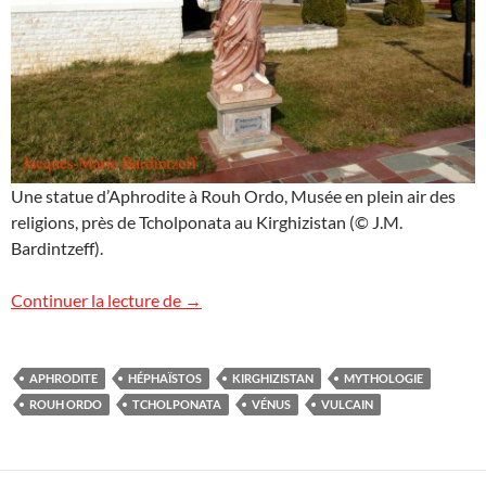
Une statue d’Aphrodite à Rouh Ordo, Musée en plein air des
religions, près de Tcholponata au Kirghizistan (© J.M.
Bardintzeff).
Aphrodite
Continuer la lecture de
→
APHRODITE
HÉPHAÏSTOS
KIRGHIZISTAN
MYTHOLOGIE
ROUH ORDO
TCHOLPONATA
VÉNUS
VULCAIN