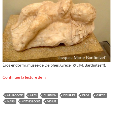
Éros endormi, musée de Delphes, Grèce (© J.M. Bardintzeff).
Éros endormi
Continuer la lecture de
→
APHRODITE
ARÈS
CUPIDON
DELPHES
ÉROS
GRÈCE
MARS
MYTHOLOGIE
VÉNUS