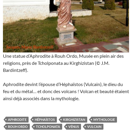
Une statue d’Aphrodite à Rouh Ordo, Musée en plein air des
religions, près de Tcholponata au Kirghizistan (© J.M.
Bardintzeff).
Aphrodite devint l’épouse d’Héphaïstos (Vulcain), le dieu du
feu et du métal… et donc des volcans ! Volcan et beauté étaient
ainsi déjà associés dans la mythologie.
APHRODITE
HÉPHAÏSTOS
KIRGHIZISTAN
MYTHOLOGIE
ROUH ORDO
TCHOLPONATA
VÉNUS
VULCAIN