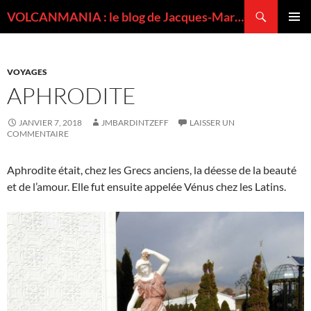
Recherche
VOLCANMANIA : le blog de Jacques-Marie BARDINTZEFF, volcanologue
ALLER
MENU
AU
PRINCI
CONTENU
VOYAGES
APHRODITE
JANVIER 7, 2018
JMBARDINTZEFF
LAISSER UN
COMMENTAIRE
Aphrodite était, chez les Grecs anciens, la déesse de la beauté
et de l’amour. Elle fut ensuite appelée Vénus chez les Latins.