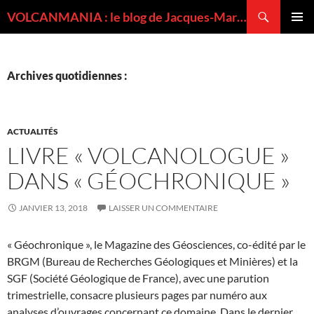
Recherche
VOLCANMANIA : le blog de Jacques-Marie BARDINTZEFF, volcanologue
ALLER
MENU
AU
PRINCI
CONTENU
Archives quotidiennes :
ACTUALITÉS
LIVRE « VOLCANOLOGUE »
DANS « GÉOCHRONIQUE »
JANVIER 13, 2018
LAISSER UN COMMENTAIRE
« Géochronique », le Magazine des Géosciences, co-édité par le
BRGM (Bureau de Recherches Géologiques et Minières) et la
SGF (Société Géologique de France), avec une parution
trimestrielle, consacre plusieurs pages par numéro aux
analyses d’ouvrages concernant ce domaine. Dans le dernier