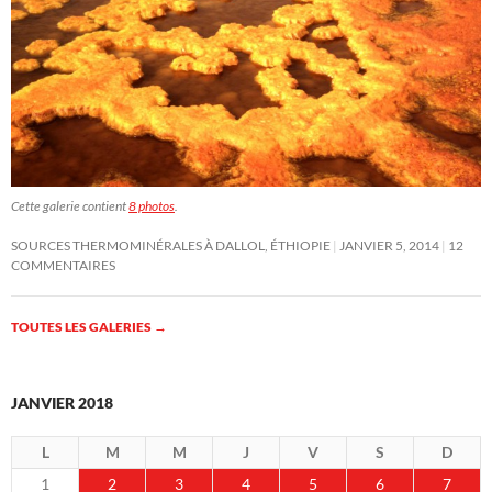
Cette galerie contient
8 photos
.
SOURCES THERMOMINÉRALES À DALLOL, ÉTHIOPIE
JANVIER 5, 2014
12
COMMENTAIRES
TOUTES LES GALERIES
→
JANVIER 2018
L
M
M
J
V
S
D
1
2
3
4
5
6
7