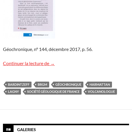
Géochronique, n° 144, décembre 2017, p. 56.
Livre « Volcanologue » dans « Géochroni
Continuer la lecture de
→
BARDINTZEFF
BRGM
GÉOCHRONIQUE
HARMATTAN
LAGNY
SOCIÉTÉ GÉOLOGIQUE DE FRANCE
VOLCANOLOGUE
GALERIES