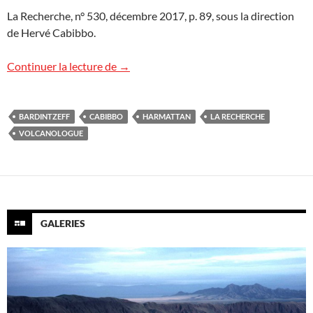
La Recherche, n° 530, décembre 2017, p. 89, sous la direction
de Hervé Cabibbo.
« La Recherche » analyse « Volcanologue 
Continuer la lecture de
→
BARDINTZEFF
CABIBBO
HARMATTAN
LA RECHERCHE
VOLCANOLOGUE
GALERIES