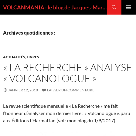
Recherche
VOLCANMANIA : le blog de Jacques-Marie BARDINTZEFF, volcanologue
ALLER
MENU
AU
PRINCI
CONTENU
Archives quotidiennes :
ACTUALITÉS
,
LIVRES
« LA RECHERCHE » ANALYSE
« VOLCANOLOGUE »
JANVIER 12, 2018
LAISSER UN COMMENTAIRE
La revue scientifique mensuelle « La Recherche » me fait
l’honneur d’analyser mon dernier livre : « Volcanologue », paru
aux Éditions L’Harmattan (voir mon blog du 1/9/2017).