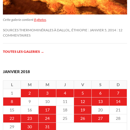
Cette galerie contient
8 photos
.
SOURCES THERMOMINÉRALES À DALLOL, ÉTHIOPIE
JANVIER 5, 2014
12
COMMENTAIRES
TOUTES LES GALERIES
→
JANVIER 2018
L
M
M
J
V
S
D
1
2
3
4
5
6
7
8
9
10
11
12
13
14
15
16
17
18
19
20
21
22
23
24
25
26
27
28
29
30
31