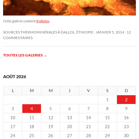
Cette galerie contient
8 photos
.
SOURCES THERMOMINÉRALES À DALLOL, ÉTHIOPIE
JANVIER 5, 2014
12
COMMENTAIRES
TOUTES LES GALERIES
→
AOÛT 2026
L
M
M
J
V
S
D
1
2
3
4
5
6
7
8
9
10
11
12
13
14
15
16
17
18
19
20
21
22
23
24
25
26
27
28
29
30