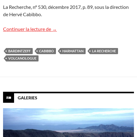
La Recherche, n° 530, décembre 2017, p. 89, sous la direction
de Hervé Cabibbo.
« La Recherche » analyse « Volcanologue 
Continuer la lecture de
→
BARDINTZEFF
CABIBBO
HARMATTAN
LA RECHERCHE
VOLCANOLOGUE
GALERIES