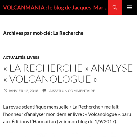
Recherche
VOLCANMANIA : le blog de Jacques-Marie BARDINTZEFF, volcanologue
ALLER
MENU
AU
PRINCI
CONTENU
Archives par mot-clé : La Recherche
ACTUALITÉS
,
LIVRES
« LA RECHERCHE » ANALYSE
« VOLCANOLOGUE »
JANVIER 12, 2018
LAISSER UN COMMENTAIRE
La revue scientifique mensuelle « La Recherche » me fait
l’honneur d’analyser mon dernier livre : « Volcanologue », paru
aux Éditions L’Harmattan (voir mon blog du 1/9/2017).