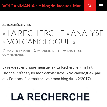
Recherche
VOLCANMANIA : le blog de Jacques-Marie BARDINTZEFF, volcanologue
ALLER
MENU
AU
PRINCI
CONTENU
ACTUALITÉS
,
LIVRES
« LA RECHERCHE » ANALYSE
« VOLCANOLOGUE »
JANVIER 12, 2018
JMBARDINTZEFF
LAISSER UN
COMMENTAIRE
La revue scientifique mensuelle « La Recherche » me fait
l’honneur d’analyser mon dernier livre : « Volcanologue », paru
aux Éditions L’Harmattan (voir mon blog du 1/9/2017).