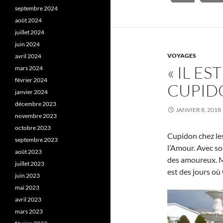
septembre 2024
août 2024
juillet 2024
juin 2024
VOYAGES
avril 2024
« IL E
mars 2024
février 2024
CUPID
janvier 2024
décembre 2023
JANVIER 8, 2018
novembre 2023
octobre 2023
Cupidon chez les
septembre 2023
l’Amour. Avec so
août 2023
des amoureux. Ma
juillet 2023
est des jours où 
juin 2023
mai 2023
avril 2023
mars 2023