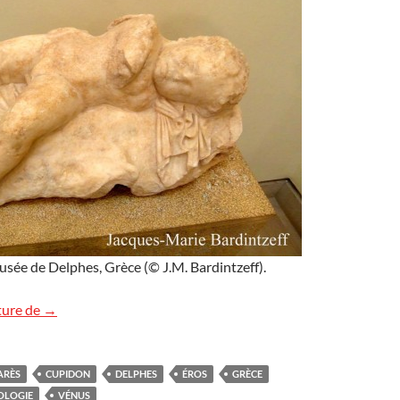
sée de Delphes, Grèce (© J.M. Bardintzeff).
Éros endormi
ture de
→
ARÈS
CUPIDON
DELPHES
ÉROS
GRÈCE
OLOGIE
VÉNUS