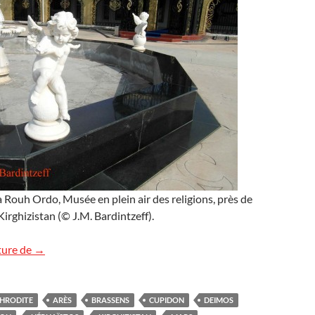
 Rouh Ordo, Musée en plein air des religions, près de
irghizistan (© J.M. Bardintzeff).
« Il est des jours où Cupidon… »
ture de
→
HRODITE
ARÈS
BRASSENS
CUPIDON
DEIMOS