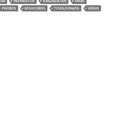
ION
HÉPHAÏSTOS
KIRGHIZISTAN
MARS
PHOBOS
ROUH ORDO
TCHOLPONATA
VÉNUS