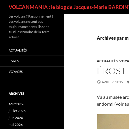
Recherche
VOLCANMANIA : le blog de Jacques-Marie BARDINT
Les volcans ? Passionnément !
Les volcans ne sont pas
toujours méchants, ils sont
aussi les témoins de la Terre
active !
Archives par mo
ACTUALITÉS
ACTUALITÉS
,
VOYA
LIVRES
ÉROS 
VOYAGES
AVRIL 7, 2019
ARCHIVES
Vu au musée arc
endormi (voir a
août 2026
juillet 2026
juin 2026
mai 2026