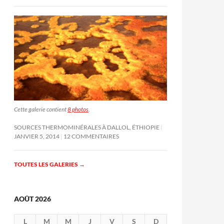
Cette galerie contient
8 photos
.
SOURCES THERMOMINÉRALES À DALLOL, ÉTHIOPIE
JANVIER 5, 2014
12 COMMENTAIRES
TOUTES LES GALERIES
→
AOÛT 2026
L
M
M
J
V
S
D