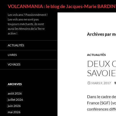
Recherche
VOLCANMANIA : le blog de Jacques-Marie BARDINT
Les volcans ? Passionnément !
Les volcans ne sont pas
toujours méchants, ils sont
aussi les témoins de la Terre
active !
Archives par mo
ACTUALITÉS
ACTUALITÉS
LIVRES
DEUX 
VOYAGES
SAVOIE
MARS 9, 2017
ARCHIVES
août 2026
Dans le cadre de
juillet 2026
France (SGF) (vo
juin 2026
conférences diff
mai 2026