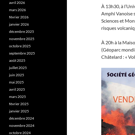
avril 2026
À 13h30, à l’Un
mars 2026
Amphi Vanoise su
février 2026
Sciences et Mont
janvier 2026
risques volcaniqu
décembre 2025
novembre 2025
À 20h à la Mais
octobre 2025
(Géoparc mondi
septembre 2025
Châtelard : « Vol
août 2025
juillet 2025
juin 2025
mai 2025
avril 2025
mars 2025
février 2025
janvier 2025
décembre 2024
novembre 2024
octobre 2024