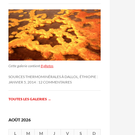
Cette galerie contient
8 photos
.
SOURCES THERMOMINÉRALES À DALLOL, ÉTHIOPIE
JANVIER 5, 2014
12 COMMENTAIRES
TOUTES LES GALERIES
→
AOÛT 2026
L
M
M
J
V
S
D