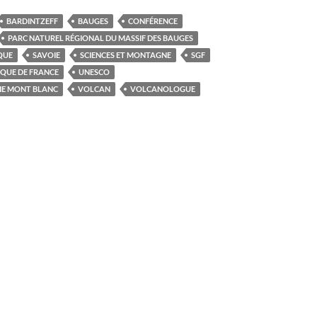
BARDINTZEFF
BAUGES
CONFÉRENCE
PARC NATUREL RÉGIONAL DU MASSIF DES BAUGES
QUE
SAVOIE
SCIENCES ET MONTAGNE
SGF
IQUE DE FRANCE
UNESCO
IE MONT BLANC
VOLCAN
VOLCANOLOGUE