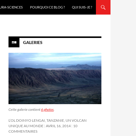
URA-SCIENCES
POURQUOI CE BLOG ?
QUI SUIS-JE ?
GALERIES
Cette galerie contient
6 photos
.
L’OL DOINYO LENGAI, TANZANIE, UN VOLCAN
UNIQUE AU MONDE
AVRIL 16, 2014
10
COMMENTAIRES