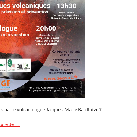
s par le volcanologue Jacques-Marie Bardintzeff.
Deux conférences en Savoie
ture de
→