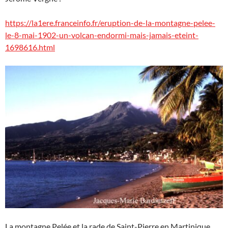
https://la1ere.franceinfo.fr/eruption-de-la-montagne-pelee-
le-8-mai-1902-un-volcan-endormi-mais-jamais-eteint-
1698616.html
La montagne Pelée et la rade de Saint-Pierre en Martinique