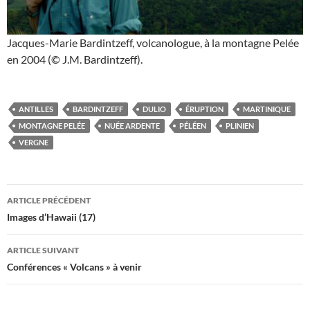
Jacques-Marie Bardintzeff, volcanologue, à la montagne Pelée
en 2004 (© J.M. Bardintzeff).
ANTILLES
BARDINTZEFF
DULIO
ÉRUPTION
MARTINIQUE
MONTAGNE PELÉE
NUÉE ARDENTE
PÉLÉEN
PLINIEN
VERGNE
Navigation
ARTICLE PRÉCÉDENT
des
Images d’Hawaii (17)
articles
ARTICLE SUIVANT
Conférences « Volcans » à venir