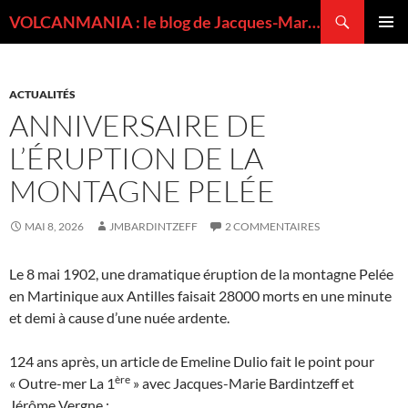
Recherche
VOLCANMANIA : le blog de Jacques-Marie BARDINTZEFF, volcanologue
ALLER
MENU
AU
PRINCI
CONTENU
ACTUALITÉS
ANNIVERSAIRE DE
L’ÉRUPTION DE LA
MONTAGNE PELÉE
MAI 8, 2026
JMBARDINTZEFF
2 COMMENTAIRES
Le 8 mai 1902, une dramatique éruption de la montagne Pelée
en Martinique aux Antilles faisait 28000 morts en une minute
et demi à cause d’une nuée ardente.
124 ans après, un article de Emeline Dulio fait le point pour
ère
« Outre-mer La 1
» avec Jacques-Marie Bardintzeff et
Jérôme Vergne :