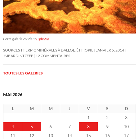
Cette galerie contient
8 photos
.
SOURCES THERMOMINÉRALES À DALLOL, ÉTHIOPIE
JANVIER 5, 2014
JMBARDINTZEFF
12 COMMENTAIRES
TOUTES LES GALERIES
→
MAI 2026
L
M
M
J
V
S
D
1
2
3
4
5
6
7
8
9
10
11
12
13
14
15
16
17